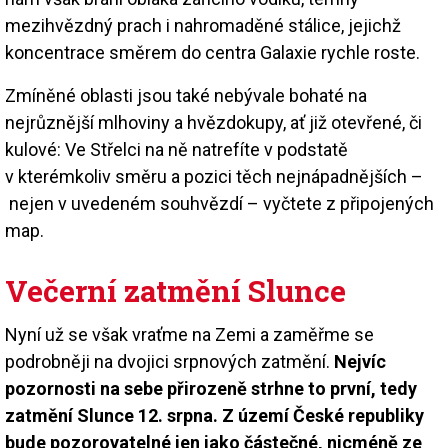
mezihvězdný prach i nahromaděné stálice, jejichž
koncentrace směrem do centra Galaxie rychle roste.
Zmíněné oblasti jsou také nebývale bohaté na
nejrůznější mlhoviny a hvězdokupy, ať již otevřené, či
kulové: Ve Střelci na ně natrefíte v podstatě
v kterémkoliv směru a pozici těch nejnápadnějších –
nejen v uvedeném souhvězdí – vyčtete z připojených
map.
Večerní zatmění Slunce
Nyní už se však vraťme na Zemi a zaměřme se
podrobněji na dvojici srpnových zatmění.
Nejvíc
pozornosti na sebe přirozeně strhne to první, tedy
zatmění Slunce 12. srpna. Z území České republiky
bude pozorovatelné jen jako částečné, nicméně ze