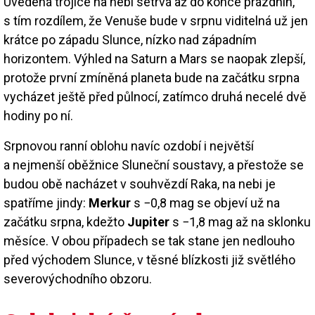
Uvedená trojice na nebi setrvá až do konce prázdnin,
s tím rozdílem, že Venuše bude v srpnu viditelná už jen
krátce po západu Slunce, nízko nad západním
horizontem. Výhled na Saturn a Mars se naopak zlepší,
protože první zmíněná planeta bude na začátku srpna
vycházet ještě před půlnocí, zatímco druhá necelé dvě
hodiny po ní.
Srpnovou ranní oblohu navíc ozdobí i největší
a nejmenší oběžnice Sluneční soustavy, a přestože se
budou obě nacházet v souhvězdí Raka, na nebi je
spatříme jindy:
Merkur
s −0,8 mag se objeví už na
začátku srpna, kdežto
Jupiter
s −1,8 mag až na sklonku
měsíce. V obou případech se tak stane jen nedlouho
před východem Slunce, v těsné blízkosti již světlého
severovýchodního obzoru.