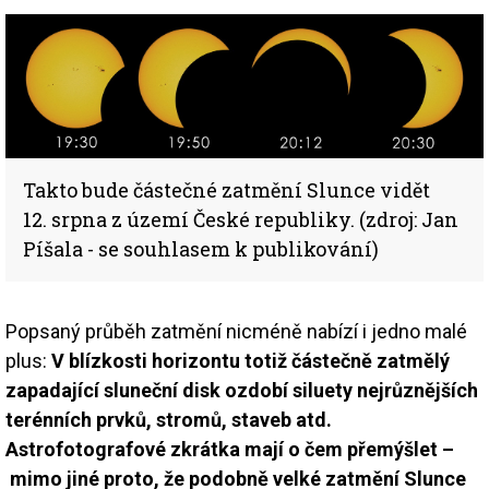
Image
Takto bude částečné zatmění Slunce vidět
12. srpna z území České republiky. (zdroj: Jan
Píšala - se souhlasem k publikování)
Popsaný průběh zatmění nicméně nabízí i jedno malé
plus:
V blízkosti horizontu totiž částečně zatmělý
zapadající sluneční disk ozdobí siluety nejrůznějších
terénních prvků, stromů, staveb atd.
Astrofotografové zkrátka mají o čem přemýšlet –
mimo jiné proto, že podobně velké zatmění Slunce