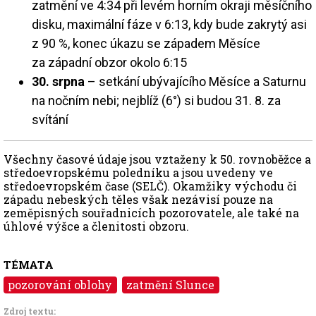
zatmění ve 4:34 při levém horním okraji měsíčního
disku, maximální fáze v 6:13, kdy bude zakrytý asi
z 90 %, konec úkazu se západem Měsíce
za západní obzor okolo 6:15
30. srpna
– setkání ubývajícího Měsíce a Saturnu
na nočním nebi; nejblíž (6°) si budou 31. 8. za
svítání
Všechny časové údaje jsou vztaženy k 50. rovnoběžce a
středoevropskému poledníku a jsou uvedeny ve
středoevropském čase (SELČ). Okamžiky východu či
západu nebeských těles však nezávisí pouze na
zeměpisných souřadnicích pozorovatele, ale také na
úhlové výšce a členitosti obzoru.
TÉMATA
pozorování oblohy
zatmění Slunce
Zdroj textu: