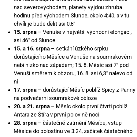
nad severovýchodem; planety vyjdou zhruba
hodinu před východem Slunce, okolo 4:40, a v tu
chvíli je bude dělit asi 0,8°
15. srpna
– Venuše v největší východní elongaci,
asi 46° od Slunce
15. a 16. srpna
– setkání úzkého srpku
dorůstajícího Měsíce a Venuše na soumrakovém
nebi nízko nad západem; 15. 8. Měsíc asi 7° pod
Venuší směrem k obzoru, 16. 8. asi 6,3° nalevo od
ní
17. srpna
– dorůstající Měsíc poblíž Spicy z Panny
na podvečerní soumrakové obloze
20. a 21. srpna
– Měsíc okolo první čtvrti poblíž
Antara ze Štíra v první polovině noci
28. srpna
– částečné zatmění Měsíce; vstup
Měsíce do polostínu ve 3:24, začátek částečného