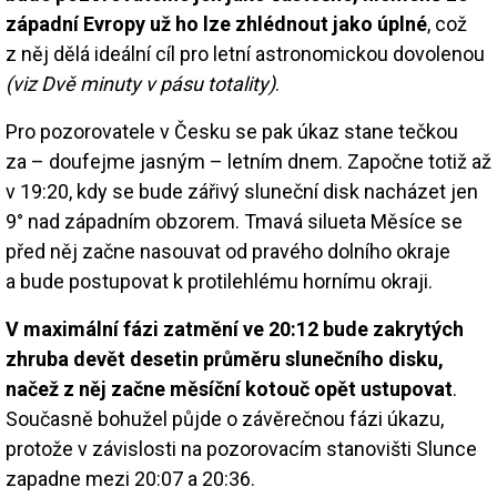
západní Evropy už ho lze zhlédnout jako úplné
, což
z něj dělá ideální cíl pro letní astronomickou dovolenou
(viz Dvě minuty v pásu totality)
.
Pro pozorovatele v Česku se pak úkaz stane tečkou
za – doufejme jasným – letním dnem. Započne totiž až
v 19:20, kdy se bude zářivý sluneční disk nacházet jen
9° nad západním obzorem. Tmavá silueta Měsíce se
před něj začne nasouvat od pravého dolního okraje
a bude postupovat k protilehlému hornímu okraji.
V maximální fázi zatmění ve 20:12 bude zakrytých
zhruba devět desetin průměru slunečního disku,
načež z něj začne měsíční kotouč opět ustupovat
.
Současně bohužel půjde o závěrečnou fázi úkazu,
protože v závislosti na pozorovacím stanovišti Slunce
zapadne mezi 20:07 a 20:36.