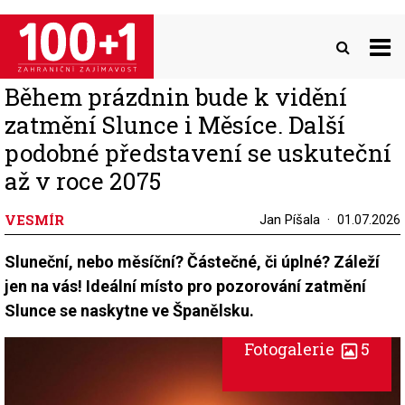
Přejít
k
hlavnímu
obsahu
Během prázdnin bude k vidění
zatmění Slunce i Měsíce. Další
podobné představení se uskuteční
až v roce 2075
VESMÍR
Jan Píšala
01.07.2026
Sluneční, nebo měsíční? Částečné, či úplné? Záleží
jen na vás! Ideální místo pro pozorování zatmění
Slunce se naskytne ve Španělsku.
Fotogalerie
5