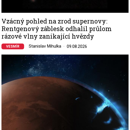
Vzácný pohled na zrod supernovy:
Rentgenový záblesk odhalil průlom
rázové vlny zanikající hvězdy
Stanislav Mihulka
09.08.2026
VESMÍR
Image