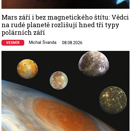
Mars září i bez magnetického štítu: Vědci
na rudé planetě rozlišují hned tři typy
polárních září
Michal Švanda
08.08.2026
VESMÍR
Image