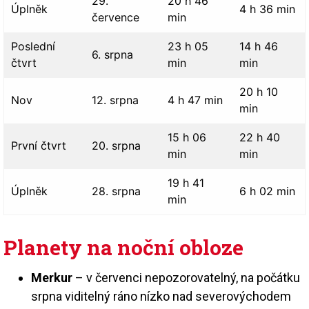
29.
20 h 46
Úplněk
4 h 36 min
července
min
Poslední
23 h 05
14 h 46
6. srpna
čtvrt
min
min
20 h 10
Nov
12. srpna
4 h 47 min
min
15 h 06
22 h 40
První čtvrt
20. srpna
min
min
19 h 41
Úplněk
28. srpna
6 h 02 min
min
Planety na noční obloze
Merkur
– v červenci nepozorovatelný, na počátku
srpna viditelný ráno nízko nad severovýchodem