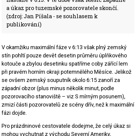
a úkaz pro tuzemské pozorovatele skončí.
(zdroj: Jan Píšala - se souhlasem k
publikování)
V okamžiku maximální fáze v 6:13 však plný zemský
stín pohltí pouze devět desetin průměru úplňkového
kotouče a zbylou desetinku spatříme coby zářící lem
při pravém horním okraji potemnělého Měsíce. Jelikož
se ovšem zemský souputník okolo 6:15 zanoří za
západní obzor (plus minus několik minut, podle
pozorovacího stanoviště – viz S mírným posunem),
zmizí části pozorovatelů ze scény dřív, než k maximální
fázi dojde.
Pro prázdninové cestovatele dodejme, že celý úkaz si
mohou vychutnat z východu Severní Ameriky,