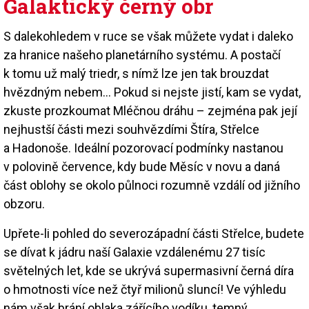
Galaktický černý obr
S dalekohledem v ruce se však můžete vydat i daleko
za hranice našeho planetárního systému. A postačí
k tomu už malý triedr, s nímž lze jen tak brouzdat
hvězdným nebem… Pokud si nejste jistí, kam se vydat,
zkuste prozkoumat Mléčnou dráhu – zejména pak její
nejhustší části mezi souhvězdími Štíra, Střelce
a Hadonoše. Ideální pozorovací podmínky nastanou
v polovině července, kdy bude Měsíc v novu a daná
část oblohy se okolo půlnoci rozumně vzdálí od jižního
obzoru.
Upřete-li pohled do severozápadní části Střelce, budete
se dívat k jádru naší Galaxie vzdálenému 27 tisíc
světelných let, kde se ukrývá supermasivní černá díra
o hmotnosti více než čtyř milionů sluncí! Ve výhledu
nám však brání oblaka zářícího vodíku, temný