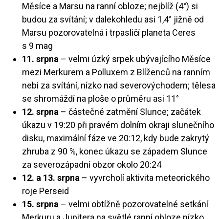
Měsíce a Marsu na ranní obloze; nejblíž (4°) si
budou za svítání; v dalekohledu asi 1,4° jižně od
Marsu pozorovatelná i trpasličí planeta Ceres
s 9 mag
11. srpna
– velmi úzký srpek ubývajícího Měsíce
mezi Merkurem a Polluxem z Blíženců na ranním
nebi za svítání, nízko nad severovýchodem; tělesa
se shromáždí na ploše o průměru asi 11°
12. srpna
– částečné zatmění Slunce; začátek
úkazu v 19:20 při pravém dolním okraji slunečního
disku, maximální fáze ve 20:12, kdy bude zakrytý
zhruba z 90 %, konec úkazu se západem Slunce
za severozápadní obzor okolo 20:24
12. a 13. srpna
– vyvrcholí aktivita meteorického
roje Perseid
15. srpna
– velmi obtížně pozorovatelné setkání
Merkuru a Jupitera na světlé ranní obloze nízko