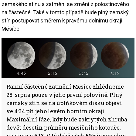
zemského stínu a zatmění se změní z polostínového
na částečné. Také v tomto případě bude plný zemský
stín postupovat směrem k pravému dolnímu okraji
Měsíce.
Image
Ranní částečné zatmění Měsíce zhlédneme
28. srpna pouze v jeho první polovině. Plný
zemský stín se na úplňkovém disku objeví
ve 4:34 při jeho levém horním okraji.
Maximální fáze, kdy bude zakrytých zhruba
devět desetin průměru měsíčního kotouče,
nastane v 6:13. V té době však Měsíc zapadne