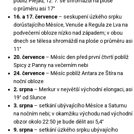
poblíž Plejád; 12. 7. se shromáždí na ploše
o průměru asi 17°
16. a 17. července
– seskupení úzkého srpku
dorůstajícího Měsíce, Venuše a Regula ze Lva na
podvečerní obloze nízko nad západem; v obou
dnech se tělesa shromáždí na ploše o průměru asi
11°
20. července
– Měsíc den před první čtvrtí poblíž
Spicy z Panny na večerním nebi
24. července
– Měsíc poblíž Antara ze Štíra na
noční obloze
2. srpna
– Merkur v největší východní elongaci, asi
19° od Slunce
3. srpna
– setkání ubývajícího Měsíce a Saturnu
na nočním nebi; v okamžiku východu nad východní
obzor okolo 22:50 je bude dělit asi 5,4°
9. srpna
– setkání úzkého srpku ubývajícího