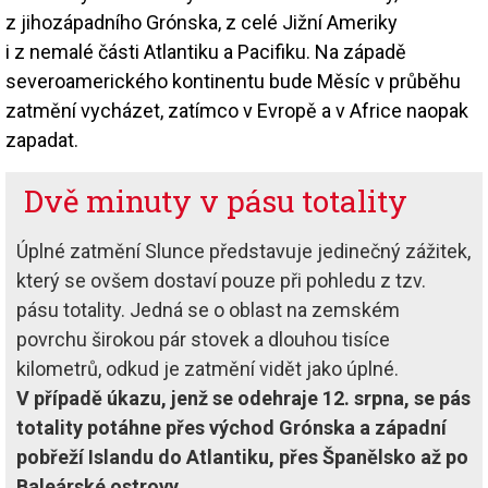
z jihozápadního Grónska, z celé Jižní Ameriky
i z nemalé části Atlantiku a Pacifiku. Na západě
severoamerického kontinentu bude Měsíc v průběhu
zatmění vycházet, zatímco v Evropě a v Africe naopak
zapadat.
Dvě minuty v pásu totality
Úplné zatmění Slunce představuje jedinečný zážitek,
který se ovšem dostaví pouze při pohledu z tzv.
pásu totality. Jedná se o oblast na zemském
povrchu širokou pár stovek a dlouhou tisíce
kilometrů, odkud je zatmění vidět jako úplné.
V případě úkazu, jenž se odehraje 12. srpna, se pás
totality potáhne přes východ Grónska a západní
pobřeží Islandu do Atlantiku, přes Španělsko až po
Baleárské ostrovy.