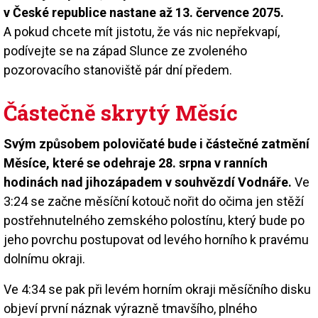
v České republice nastane až 13. července 2075.
A pokud chcete mít jistotu, že vás nic nepřekvapí,
podívejte se na západ Slunce ze zvoleného
pozorovacího stanoviště pár dní předem.
Částečně skrytý Měsíc
Svým způsobem polovičaté bude i částečné zatmění
Měsíce, které se odehraje 28. srpna v ranních
hodinách nad jihozápadem v souhvězdí Vodnáře.
Ve
3:24 se začne měsíční kotouč nořit do očima jen stěží
postřehnutelného zemského polostínu, který bude po
jeho povrchu postupovat od levého horního k pravému
dolnímu okraji.
Ve 4:34 se pak při levém horním okraji měsíčního disku
objeví první náznak výrazně tmavšího, plného