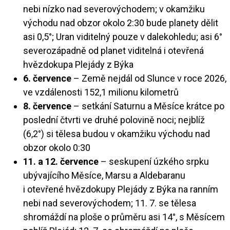
nebi nízko nad severovýchodem; v okamžiku
východu nad obzor okolo 2:30 bude planety dělit
asi 0,5°; Uran viditelný pouze v dalekohledu; asi 6°
severozápadně od planet viditelná i otevřená
hvězdokupa Plejády z Býka
6. července
– Země nejdál od Slunce v roce 2026,
ve vzdálenosti 152,1 milionu kilometrů
8. července
– setkání Saturnu a Měsíce krátce po
poslední čtvrti ve druhé polovině noci; nejblíž
(6,2°) si tělesa budou v okamžiku východu nad
obzor okolo 0:30
11. a 12. července
– seskupení úzkého srpku
ubývajícího Měsíce, Marsu a Aldebaranu
i otevřené hvězdokupy Plejády z Býka na ranním
nebi nad severovýchodem; 11. 7. se tělesa
shromáždí na ploše o průměru asi 14°, s Měsícem