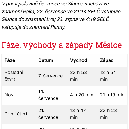
V první polovině července se Slunce nachází ve
znamení Raka, 22. července ve 21:14 SELČ vstupuje
Slunce do znamení Lva; 23. srpna ve 4:19 SELČ
vstupuje do znamení Panny.
Fáze, východy a západy Měsíce
Fáze
Datum
Východ
Západ
Poslední
23 h 53
12 h 54
7. července
čtvrt
min
min
14.
Nov
4 h 20 min
21 h 19 min
července
21.
13 h 47
23 h 23
První čtvrt
července
min
min