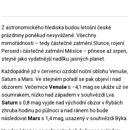
Z astronomického hlediska budou letošní české
prázdniny poněkud nevyvážené. Všechny
mimořádnosti – tedy částečné zatmění Slunce, rojení
Perseid i částečné zatmění Měsíce – přinese až srpen,
stejně jako vydatnější nadílku jasných planet.
Každopádně již v červenci ozdobí noční oblohu Venuše,
Saturn a Mars. Ve stejném pořadí se pak objeví i nad
obzorem: Večernice
Venuše
s −4,1 mag se ukáže už se
soumrakem, nízko nad západem v souhvězdí Lva.
Saturn
s 0,8 mag vyjde nad východní obzor v Rybách
zhruba hodinu po půlnoci a nad ránem ho bude
následovat
Mars
s 1,4 mag, usazený v souhvězdí Býka.