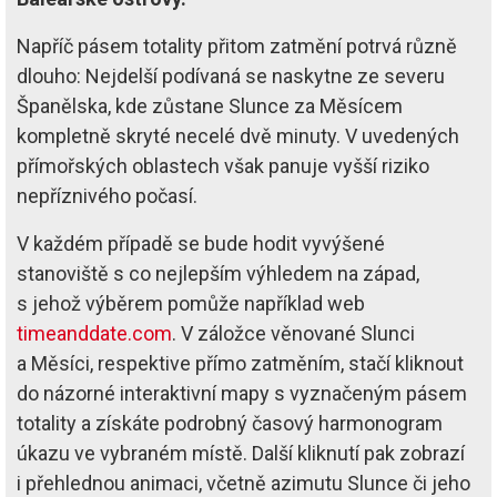
Napříč pásem totality přitom zatmění potrvá různě
dlouho: Nejdelší podívaná se naskytne ze severu
Španělska, kde zůstane Slunce za Měsícem
kompletně skryté necelé dvě minuty. V uvedených
přímořských oblastech však panuje vyšší riziko
nepříznivého počasí.
V každém případě se bude hodit vyvýšené
stanoviště s co nejlepším výhledem na západ,
s jehož výběrem pomůže například web
timeanddate.com
. V záložce věnované Slunci
a Měsíci, respektive přímo zatměním, stačí kliknout
do názorné interaktivní mapy s vyznačeným pásem
totality a získáte podrobný časový harmonogram
úkazu ve vybraném místě. Další kliknutí pak zobrazí
i přehlednou animaci, včetně azimutu Slunce či jeho