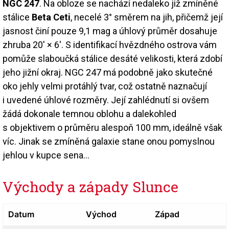
NGC 247
. Na obloze se nachází nedaleko již zmíněné
stálice
Beta Ceti
, necelé 3° směrem na jih, přičemž její
jasnost činí pouze 9,1 mag a úhlový průměr dosahuje
zhruba 20′ × 6′. S identifikací hvězdného ostrova vám
pomůže slaboučká stálice desáté velikosti, která zdobí
jeho jižní okraj. NGC 247 má podobně jako skutečné
oko jehly velmi protáhlý tvar, což ostatně naznačují
i uvedené úhlové rozměry. Její zahlédnutí si ovšem
žádá dokonale temnou oblohu a dalekohled
s objektivem o průměru alespoň 100 mm, ideálně však
víc. Jinak se zmíněná galaxie stane onou pomyslnou
jehlou v kupce sena…
Východy a západy Slunce
Datum
Východ
Západ