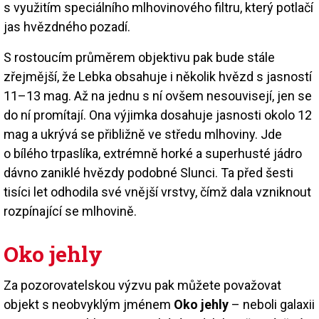
s využitím speciálního mlhovinového filtru, který potlačí
jas hvězdného pozadí.
S rostoucím průměrem objektivu pak bude stále
zřejmější, že Lebka obsahuje i několik hvězd s jasností
11–13 mag. Až na jednu s ní ovšem nesouvisejí, jen se
do ní promítají. Ona výjimka dosahuje jasnosti okolo 12
mag a ukrývá se přibližně ve středu mlhoviny. Jde
o bílého trpaslíka, extrémně horké a superhusté jádro
dávno zaniklé hvězdy podobné Slunci. Ta před šesti
tisíci let odhodila své vnější vrstvy, čímž dala vzniknout
rozpínající se mlhovině.
Oko jehly
Za pozorovatelskou výzvu pak můžete považovat
objekt s neobvyklým jménem
Oko jehly
– neboli galaxii