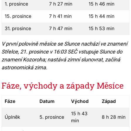
1. prosince
7 h 27 min
15 h 46 min
15. prosince
7 h 41 min
15 h 44 min
31. prosince
7 h 47 min
15 h 53 min
V první polovině měsíce se Slunce nachází ve znamení
Střelce, 21. prosince v 16:03 SEČ vstupuje Slunce do
znamení Kozoroha; nastává zimní slunovrat, začíná
astronomická zima.
Fáze, východy a západy Měsíce
Fáze
Datum
Východ
Západ
15 h 43
Úplněk
5. prosince
8 h 28 min
min