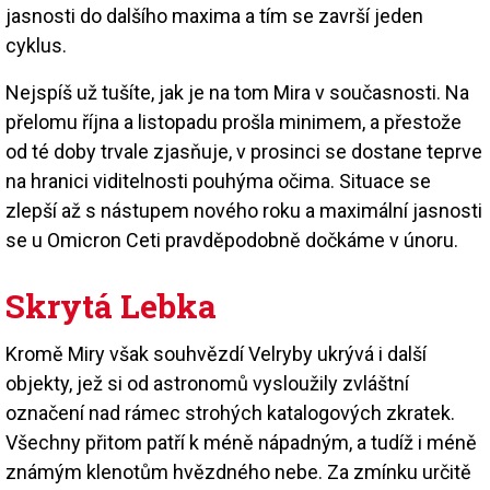
jasnosti do dalšího maxima a tím se završí jeden
cyklus.
Nejspíš už tušíte, jak je na tom Mira v současnosti. Na
přelomu října a listopadu prošla minimem, a přestože
od té doby trvale zjasňuje, v prosinci se dostane teprve
na hranici viditelnosti pouhýma očima. Situace se
zlepší až s nástupem nového roku a maximální jasnosti
se u Omicron Ceti pravděpodobně dočkáme v únoru.
Skrytá Lebka
Kromě Miry však souhvězdí Velryby ukrývá i další
objekty, jež si od astronomů vysloužily zvláštní
označení nad rámec strohých katalogových zkratek.
Všechny přitom patří k méně nápadným, a tudíž i méně
známým klenotům hvězdného nebe. Za zmínku určitě