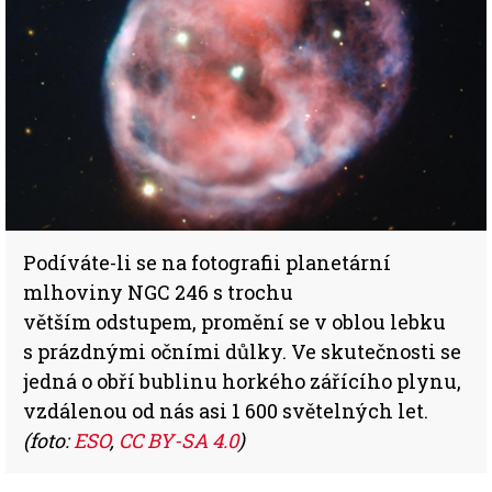
Podíváte-li se na fotografii planetární
mlhoviny NGC 246 s trochu
větším odstupem, promění se v oblou lebku
s prázdnými očními důlky. Ve skutečnosti se
jedná o obří bublinu horkého zářícího plynu,
vzdálenou od nás asi 1 600 světelných let.
(foto:
ESO
,
CC BY-SA 4.0
)