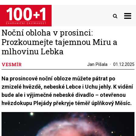
Přejít
k
hlavnímu
obsahu
Noční obloha v prosinci:
Prozkoumejte tajemnou Miru a
mlhovinu Lebka
VESMÍR
Jan Píšala
01.12.2025
Na prosincové noční obloze můžete pátrat po
zmizelé hvězdě, nebeské Lebce i Uchu jehly. K vidění
bude ale i výjimečné nebeské divadlo – otevřenou
hvězdokupu Plejády překryje téměř úplňkový Měsíc.