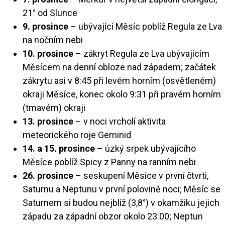
21° od Slunce
9. prosince
– ubývající Měsíc poblíž Regula ze Lva
na nočním nebi
10. prosince
– zákryt Regula ze Lva ubývajícím
Měsícem na denní obloze nad západem; začátek
zákrytu asi v 8:45 při levém horním (osvětleném)
okraji Měsíce, konec okolo 9:31 při pravém horním
(tmavém) okraji
13. prosince
– v noci vrcholí aktivita
meteorického roje Geminid
14. a 15. prosince
– úzký srpek ubývajícího
Měsíce poblíž Spicy z Panny na ranním nebi
26. prosince
– seskupení Měsíce v první čtvrti,
Saturnu a Neptunu v první polovině noci; Měsíc se
Saturnem si budou nejblíž (3,8°) v okamžiku jejich
západu za západní obzor okolo 23:00; Neptun