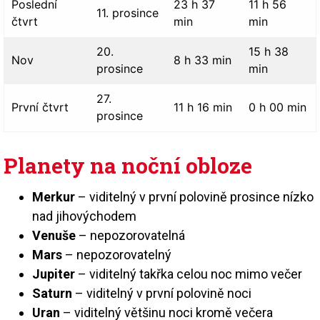
Poslední
23 h 37
11 h 56
11. prosince
čtvrt
min
min
20.
15 h 38
Nov
8 h 33 min
prosince
min
27.
První čtvrt
11 h 16 min
0 h 00 min
prosince
Planety na noční obloze
Merkur
– viditelný v první polovině prosince nízko
nad jihovýchodem
Venuše
– nepozorovatelná
Mars
– nepozorovatelný
Jupiter
– viditelný takřka celou noc mimo večer
Saturn
– viditelný v první polovině noci
Uran
– viditelný většinu noci kromě večera