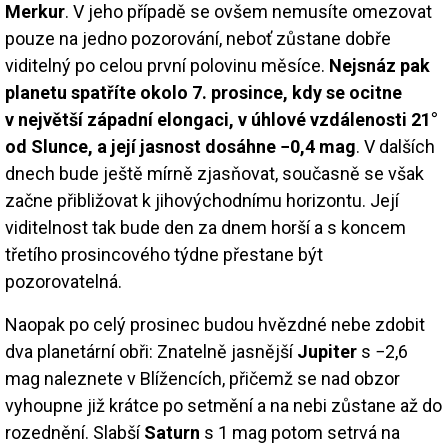
Merkur
. V jeho případě se ovšem nemusíte omezovat
pouze na jedno pozorování, neboť zůstane dobře
viditelný po celou první polovinu měsíce.
Nejsnáz pak
planetu spatříte okolo 7. prosince, kdy se ocitne
v největší západní elongaci, v úhlové vzdálenosti 21°
od Slunce, a její jasnost dosáhne −0,4 mag
. V dalších
dnech bude ještě mírně zjasňovat, současně se však
začne přibližovat k jihovýchodnímu horizontu. Její
viditelnost tak bude den za dnem horší a s koncem
třetího prosincového týdne přestane být
pozorovatelná.
Naopak po celý prosinec budou hvězdné nebe zdobit
dva planetární obři: Znatelně jasnější
Jupiter
s −2,6
mag naleznete v Blížencích, přičemž se nad obzor
vyhoupne již krátce po setmění a na nebi zůstane až do
rozednění. Slabší
Saturn
s 1 mag potom setrvá na