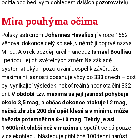
ocitla pod bedlivým dohledem dalších pozorovatelů.
Mira pouhýma očima
Polský astronom
Johannes Hevelius
jí v roce 1662
věnoval dokonce celý spisek, v němž ji poprvé nazval
Mirou. A o rok později určil Francouz
Ismaël Boulliau
i periodu jejích světelných změn: Na základě
systematických pozorování dospěl k závěru, že
maximální jasnosti dosahuje vždy po 333 dnech – což
byl vynikající výsledek, neboť reálná hodnota činí 332
dní.
V období tzv. maxima se její jasnost pohybuje
okolo 3,5 mag, a občas dokonce atakuje i 2 mag,
načež zhruba 200 dní opět klesá a v minimu může
hvězda potemnět na 8–10 mag. Tehdy je asi
1 600krát slabší než v maximu
a spatřit se dá pouze
v dalekohledu. Následuje přibližně 100denní nárůst