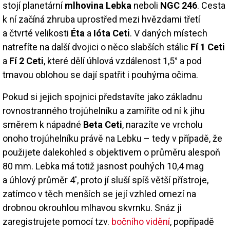
stojí planetární
mlhovina Lebka
neboli
NGC 246
. Cesta
k ní začíná zhruba uprostřed mezi hvězdami třetí
a čtvrté velikosti
Éta
a
Ióta Ceti
. V daných místech
natrefíte na další dvojici o něco slabších stálic
Fí 1 Ceti
a
Fí 2 Ceti
, které dělí úhlová vzdálenost 1,5° a pod
tmavou oblohou se dají spatřit i pouhýma očima.
Pokud si jejich spojnici představíte jako základnu
rovnostranného trojúhelníku a zamíříte od ní k jihu
směrem k nápadné
Beta Ceti
, narazíte ve vrcholu
onoho trojúhelníku právě na Lebku – tedy v případě, že
použijete dalekohled s objektivem o průměru alespoň
80 mm. Lebka má totiž jasnost pouhých 10,4 mag
a úhlový průměr 4′, proto jí sluší spíš větší přístroje,
zatímco v těch menších se její vzhled omezí na
drobnou okrouhlou mlhavou skvrnku. Snáz ji
zaregistrujete pomocí tzv.
bočního vidění
, popřípadě