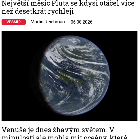
Největší měsíc Pluta se kdysi otáčel více
než desetkrát rychleji
Martin Reichman
06.08.2026
VESMÍR
Image
Venuše je dnes žhavým světem. V
minulosti ale mohla mít oceány, které