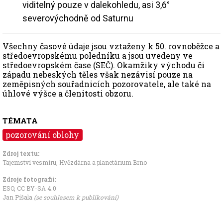
viditelný pouze v dalekohledu, asi 3,6°
severovýchodně od Saturnu
Všechny časové údaje jsou vztaženy k 50. rovnoběžce a
středoevropskému poledníku a jsou uvedeny ve
středoevropském čase (SEČ). Okamžiky východu či
západu nebeských těles však nezávisí pouze na
zeměpisných souřadnicích pozorovatele, ale také na
úhlové výšce a členitosti obzoru.
TÉMATA
pozorování oblohy
Zdroj textu:
Tajemství vesmíru
,
Hvězdárna a planetárium Brno
Zdroje fotografii:
ESO
,
CC BY-SA 4.0
Jan Píšala
(se souhlasem k publikování)