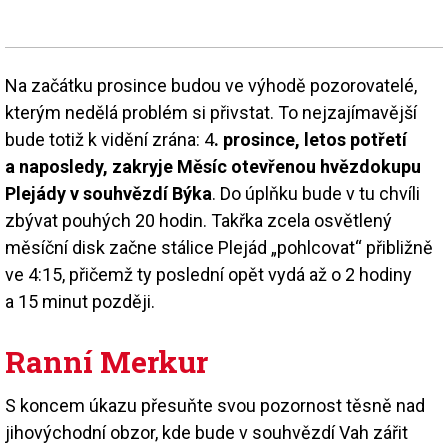
Na začátku prosince budou ve výhodě pozorovatelé,
kterým nedělá problém si přivstat. To nejzajímavější
bude totiž k vidění zrána: 4
. prosince, letos potřetí
a naposledy, zakryje Měsíc otevřenou hvězdokupu
Plejády v souhvězdí Býka
. Do úplňku bude v tu chvíli
zbývat pouhých 20 hodin. Takřka zcela osvětlený
měsíční disk začne stálice Plejád „pohlcovat“ přibližně
ve 4:15, přičemž ty poslední opět vydá až o 2 hodiny
a 15 minut později.
Ranní Merkur
S koncem úkazu přesuňte svou pozornost těsně nad
jihovýchodní obzor, kde bude v souhvězdí Vah zářit