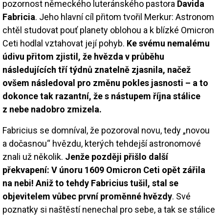
pozornost německého luteránského pastora
Davida
Fabricia
. Jeho hlavní cíl přitom tvořil Merkur: Astronom
chtěl studovat pouť planety oblohou a k blízké Omicron
Ceti hodlal vztahovat její pohyb.
Ke svému nemalému
údivu přitom zjistil, že hvězda v průběhu
následujících tří týdnů znatelně zjasnila, načež
ovšem následoval pro změnu pokles jasnosti – a to
dokonce tak razantní, že s nástupem října stálice
z nebe nadobro zmizela.
Fabricius se domníval, že pozoroval novu, tedy „novou
a dočasnou“ hvězdu, kterých tehdejší astronomové
znali už několik.
Jenže později přišlo další
překvapení: V únoru 1609 Omicron Ceti opět zářila
na nebi! Aniž to tehdy Fabricius tušil, stal se
objevitelem vůbec první proměnné hvězdy
. Své
poznatky si naštěstí nenechal pro sebe, a tak se stálice