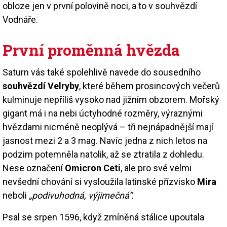
obloze jen v první polovině noci, a to v souhvězdí
Vodnáře.
První proměnná hvězda
Saturn vás také spolehlivě navede do sousedního
souhvězdí Velryby
, které během prosincových večerů
kulminuje nepříliš vysoko nad jižním obzorem. Mořský
gigant má i na nebi úctyhodné rozměry, výraznými
hvězdami nicméně neoplývá – tři nejnápadnější mají
jasnost mezi 2 a 3 mag. Navíc jedna z nich letos na
podzim potemněla natolik, až se ztratila z dohledu.
Nese označení
Omicron Ceti
, ale pro své velmi
nevšední chování si vysloužila latinské přízvisko
Mira
neboli
„podivuhodná, výjimečná“
.
Psal se srpen 1596, když zmíněná stálice upoutala