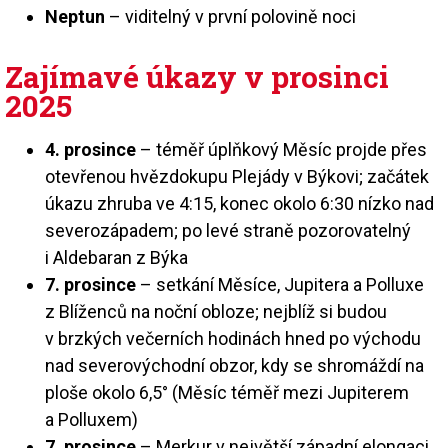
Neptun
– viditelný v první polovině noci
Zajímavé úkazy v prosinci
2025
4. prosince
– téměř úplňkový Měsíc projde přes
otevřenou hvězdokupu Plejády v Býkovi; začátek
úkazu zhruba ve 4:15, konec okolo 6:30 nízko nad
severozápadem; po levé straně pozorovatelný
i Aldebaran z Býka
7. prosince
– setkání Měsíce, Jupitera a Polluxe
z Blíženců na noční obloze; nejblíž si budou
v brzkých večerních hodinách hned po východu
nad severovýchodní obzor, kdy se shromáždí na
ploše okolo 6,5° (Měsíc téměř mezi Jupiterem
a Polluxem)
7. prosince
– Merkur v největší západní elongaci,