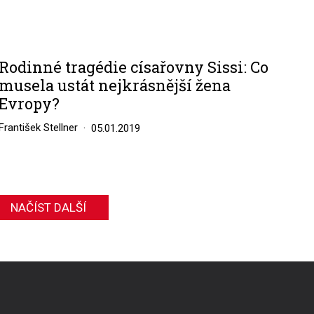
Rodinné tragédie císařovny Sissi: Co
musela ustát nejkrásnější žena
Evropy?
František Stellner
05.01.2019
NAČÍST DALŠÍ