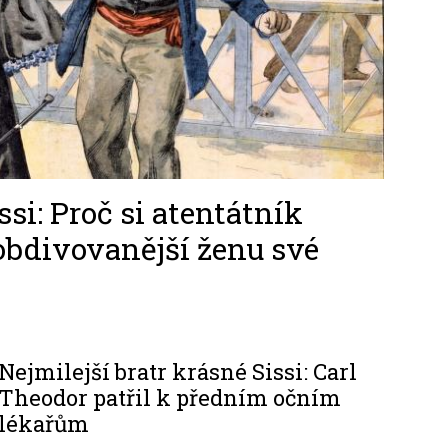
si: Proč si atentátník
jobdivovanější ženu své
Nejmilejší bratr krásné Sissi: Carl
Theodor patřil k předním očním
lékařům