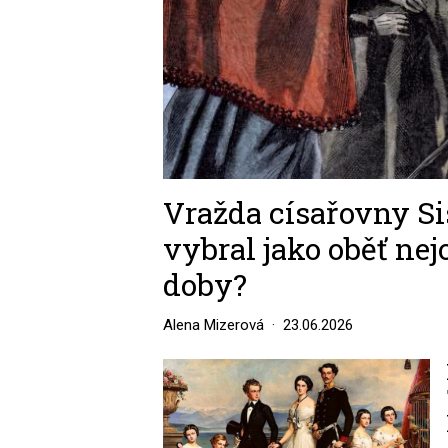
Vražda císařovny Sis
vybral jako oběť ne
doby?
Alena Mizerová
23.06.2026
Image