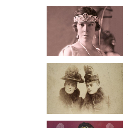
Image
Image
Image