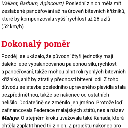
Valiant, Barham, Agincourt)
. Poslední z nich měla mít
zeslabené pancéřování až na úroveň bitevních křižníků,
které by kompenzovala vyšší rychlost až 28 uzlů
(52 km/h).
Dokonalý poměr
Později se ukázalo, že původní čtyři jednotky mají
daleko lépe vybalancovanou palebnou sílu, rychlost
a pancéřování, takže mohou plnit roli rychlých bitevních
křižníků, aniž by ztratily přednosti bitevní lodi. Z toho
důvodu se stavba posledního upraveného plavidla stala
bezpředmětnou, takže se nakonec od ostatních
nelišilo. Dodatečně se změnilo jen jméno. Protože loď
zafinancovala Federace malajských států, nesla název
Malaya
. O stejném kroku uvažovala také Kanada, která
chtěla zaplatit hned tři z nich. Z projektu nakonec pro