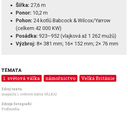
Šířka:
27,6 m
Ponor:
10,2 m
Pohon:
24 kotlů Babcock & Wilcox/Yarrow
(celkem 42 000 KW)
Posádka:
923–952 (vlajková až 1 262 mužů)
Výzbroj:
8× 381 mm; 16× 152 mm; 2× 76 mm
TÉMATA
1. světová válka
námořnictvo
Velká Británie
Zdroj textu:
magazín I. světová (extra VÁLKA)
Zdroje fotografii:
Profimedia