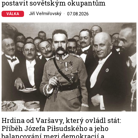
postavit sovětským okupantům
Jiří Veřmiřovský
07.08.2026
VÁLKA
Image
Hrdina od Varšavy, který ovládl stát:
Příběh Józefa Piłsudského a jeho
balancování mezi demokracií a