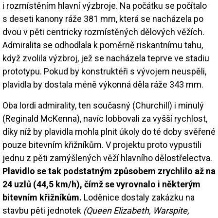
i rozmístěním hlavní výzbroje. Na počátku se počítalo
s deseti kanony ráže 381 mm, která se nacházela po
dvou v pěti centricky rozmístěných dělových věžích.
Admiralita se odhodlala k poměrně riskantnímu tahu,
když zvolila výzbroj, jež se nacházela teprve ve stadiu
prototypu. Pokud by konstruktéři s vývojem neuspěli,
plavidla by dostala méně výkonná děla ráže 343 mm.
Oba lordi admirality, ten současný (Churchill) i minulý
(Reginald McKenna), navíc lobbovali za vyšší rychlost,
díky níž by plavidla mohla plnit úkoly do té doby svěřené
pouze bitevním křižníkům. V projektu proto vypustili
jednu z pěti zamýšlených věží hlavního dělostřelectva.
Plavidlo se tak podstatným způsobem zrychlilo až na
24 uzlů (44,5 km/h), čímž se vyrovnalo i některým
bitevním křižníkům.
Loděnice dostaly zakázku na
stavbu pěti jednotek
(Queen Elizabeth, Warspite,