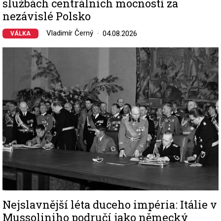
službách centrálních mocností za
nezávislé Polsko
Vladimír Černý
04.08.2026
VÁLKA
Image
Nejslavnější léta duceho impéria: Itálie v
Mussoliniho područí jako německý