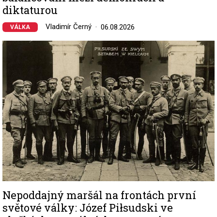
diktaturou
Vladimír Černý
06.08.2026
VÁLKA
Image
Nepoddajný maršál na frontách první
světové války: Józef Piłsudski ve