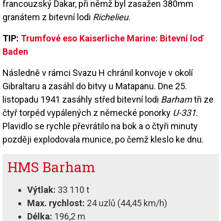
francouzský Dakar, při němž byl zasažen 380mm
granátem z bitevní lodi
Richelieu
.
TIP:
Trumfové eso Kaiserliche Marine: Bitevní loď
Baden
Následně v rámci Svazu H chránil konvoje v okolí
Gibraltaru a zasáhl do bitvy u Matapanu. Dne 25.
listopadu 1941 zasáhly střed bitevní lodi
Barham
tři ze
čtyř torpéd vypálených z německé ponorky
U-331
.
Plavidlo se rychle převrátilo na bok a o čtyři minuty
později explodovala munice, po čemž kleslo ke dnu.
HMS Barham
Výtlak:
33 110 t
Max. rychlost:
24 uzlů (44,45 km/h)
Délka:
196,2 m