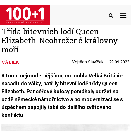
Přejít
k
hlavnímu
obsahu
Třída bitevních lodí Queen
Elizabeth: Neohrožené královny
moří
VÁLKA
Vojtěch Slavíček
29.09.2023
K tomu nejmodernějšímu, co mohla Velká Británie
nasadit do války, patřily bitevní lodě třídy Queen
Elizabeth. Pancéřové kolosy pomáhaly udržet na
uzdě německé námořnictvo a po modernizaci se s
úspěchem zapojily také do dalšího světového
konfliktu