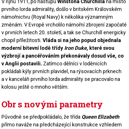
V říjnu 1911, po nástupu
Winstona Churchilla
na místo
prvního lorda admirality, došlo v britském Královském
námořnictvu (Royal Navy) k několika významným
změnám. V Evropě vrcholilo námořní zbrojení započaté
v prvních letech 20. století, a tak se Churchill energicky
chopil příležitosti.
Vláda si na jeho popud objednala
moderní bitevní lodě třídy
Iron Duke
, které svou
výzbrojí a pancéřováním překonávaly dosud vše, co
v Anglii postavili.
Zatímco dělníci v loděnicích
pokládali kýly prvních plavidel, na rýsovacích prknech
a v kanceláři prvního lorda admirality se pracovalo na
kolosu ještě o mnoho větším.
Obr s novými parametry
Původně se předpokládalo, že třída
Queen Elizabeth
přímo naváže na předcházející konstrukce vzhledem