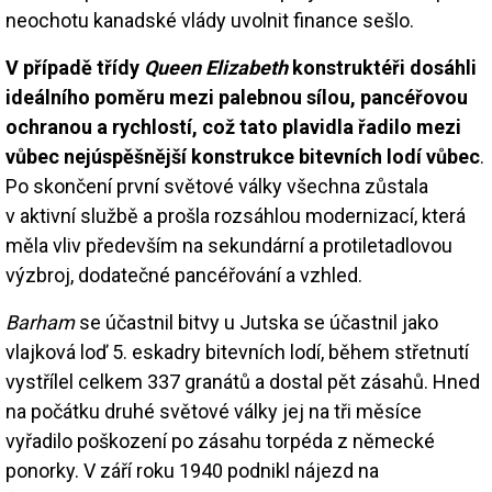
neochotu kanadské vlády uvolnit finance sešlo.
V případě třídy
Queen Elizabeth
konstruktéři dosáhli
ideálního poměru mezi palebnou sílou, pancéřovou
ochranou a rychlostí, což tato plavidla řadilo mezi
vůbec nejúspěšnější konstrukce bitevních lodí vůbec
.
Po skončení první světové války všechna zůstala
v aktivní službě a prošla rozsáhlou modernizací, která
měla vliv především na sekundární a protiletadlovou
výzbroj, dodatečné pancéřování a vzhled.
Barham
se účastnil bitvy u Jutska se účastnil jako
vlajková loď 5. eskadry bitevních lodí, během střetnutí
vystřílel celkem 337 granátů a dostal pět zásahů. Hned
na počátku druhé světové války jej na tři měsíce
vyřadilo poškození po zásahu torpéda z německé
ponorky. V září roku 1940 podnikl nájezd na