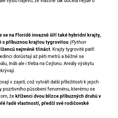
le vyšlo najevo, že vlastně tak docela nejde o
že se na Floridě invazně šíří také hybridní krajty,
é s příbuznou krajtou tygrovitou
(Python
říženců nejméně třináct
. Krajty tygrovité patří
edinci dorůstají až pěti metrů a běžně se
u, Indii ale i třeba na Cejlonu. Areály výskytu
krývají.
jí v zajetí, což vytváří další příležitosti k jejich
ky pozitivního působení fenoménu, kterému se
 tom, že
kříženci dvou blízce příbuzných druhů v
lé řadě vlastností, předčí své rodičovské