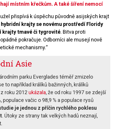
áhají místním křečkům. A také šíření nemocí
užel přispívá k úspěchu původně asijských krajt
e hybridní krajty se novému prostředí Floridy
 krajty tmavé či tygrovité
. Bitva proti
pádně pokračuje. Odborníci ale musejí nově
genetické mechanismy.“
odní Asie
Národním parku Everglades téměř zmizelo
 to například králíků bažinných, králíků
 z roku 2012
ukázala
, že od roku 1997 se zdejší
, populace vačic o 98,9 % a populace rysů
tudie je jednou z příčin rychlého poklesu
t
. Útoky ze strany tak velkých hadů neznají,
t.