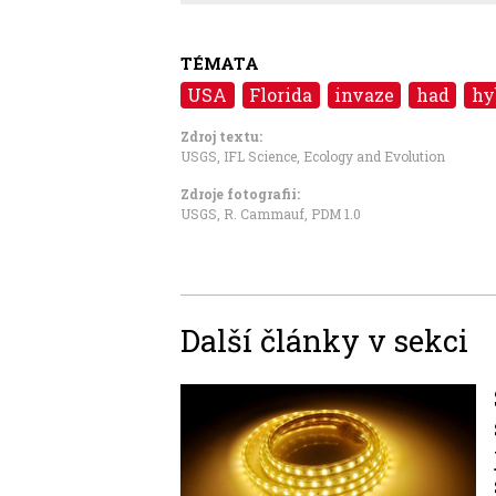
TÉMATA
USA
Florida
invaze
had
hy
Zdroj textu:
USGS
,
IFL Science
,
Ecology and Evolution
Zdroje fotografii:
USGS, R. Cammauf
,
PDM 1.0
Další články v sekci
Image