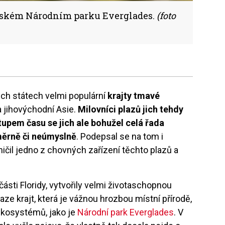
idském Národním parku Everglades.
(foto
ných státech velmi populární
krajty tmavé
a jihovýchodní Asie.
Milovníci plazů jich tehdy
stupem času se jich ale bohužel celá řada
áměrně či neúmyslně
. Podepsal se na tom i
ičil jedno z chovných zařízení těchto plazů a
 části Floridy, vytvořily velmi životaschopnou
aze krajt, která je vážnou hrozbou místní přírodě,
kosystémů, jako je
Národní park Everglades
. V