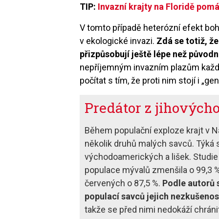
TIP:
Invazní krajty na Floridě pom
V tomto případě heterózní efekt boh
v ekologické invazi.
Zdá se totiž, ž
přizpůsobují ještě lépe než původní
nepříjemným invazním plazům každo
počítat s tím, že proti nim stojí i „
Predátor z jihových
Během populační exploze krajt v 
několik druhů malých savců. Týká se
východoamerických a lišek. Studie
populace mývalů zmenšila o 99,3 %
červených o 87,5 %.
Podle autorů s
populací savců jejich nezkušenos
takže se před nimi nedokáží chráni