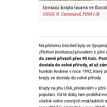
Invazní krajta tmavá ve flor
USGS, R. Cammauf
,
PDM 1.0
)
Na přelomu tisíciletí byly ve Spoje
(Python bivittatus)
původem z jižní 
do země přivezli přes 90 tisíc. Po
dostala do volné přírody, ať už z
hurikán Andrew v roce 1992, který zn
krajty se dostaly do volné přírody.
Krajty na jihu USA, především v jižní
populaci. Od té doby tam probíhá inv
včetně velmi cenných mokřadních e