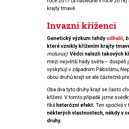
roce 2017 (a následně v roce 2018) a
krajty tmavé.
Invazní kříženci
Genetický výzkum tehdy
odhalil
, 
které vznikly křížením krajty tmav
molurus)
.
Vědci nalezli takových k
mezi největší hady světa – dospělí j
vyskytují v západním Pákistánu, Nepál
obou druhů krajt se ale částečně pře
Oba dva tyto druhy krajt se často chova
křížení. V tomto případě jsme svěd
říká
heterózní efekt.
Ten spočívá v
některých vlastnostech, někdy v ce
druhy.