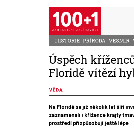
Přejít
k
hlavnímu
obsahu
HISTORIE
PŘÍRODA
VESMÍR
Úspěch kříženců
Floridě vítězí hy
VĚDA
Na Floridě se již několik let šíří i
zaznamenali i křížence krajty tmav
prostředí přizpůsobují ještě lépe