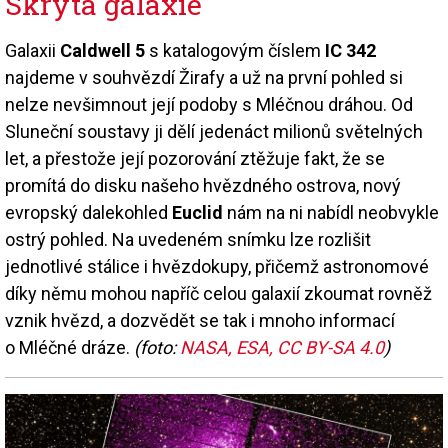
Skrytá galaxie
Galaxii
Caldwell 5
s katalogovým číslem
IC 342
najdeme v souhvězdí Žirafy a už na první pohled si
nelze nevšimnout její podoby s Mléčnou dráhou. Od
Sluneční soustavy ji dělí jedenáct milionů světelných
let, a přestože její pozorování ztěžuje fakt, že se
promítá do disku našeho hvězdného ostrova, nový
evropský dalekohled
Euclid
nám na ni nabídl neobvykle
ostrý pohled. Na uvedeném snímku lze rozlišit
jednotlivé stálice i hvězdokupy, přičemž astronomové
díky němu mohou napříč celou galaxií zkoumat rovněž
vznik hvězd, a dozvědět se tak i mnoho informací
o Mléčné dráze.
(foto:
NASA, ESA, CC BY-SA 4.0
)