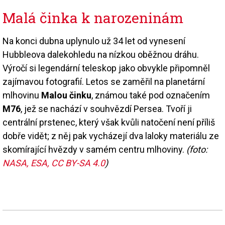
Malá činka k narozeninám
Na konci dubna uplynulo už 34 let od vynesení
Hubbleova dalekohledu na nízkou oběžnou dráhu.
Výročí si legendární teleskop jako obvykle připomněl
zajímavou fotografií. Letos se zaměřil na planetární
mlhovinu
Malou činku
, známou také pod označením
M76
, jež se nachází v souhvězdí Persea. Tvoří ji
centrální prstenec, který však kvůli natočení není příliš
dobře vidět; z něj pak vycházejí dva laloky materiálu ze
skomírající hvězdy v samém centru mlhoviny.
(foto:
NASA, ESA, CC BY-SA 4.0
)