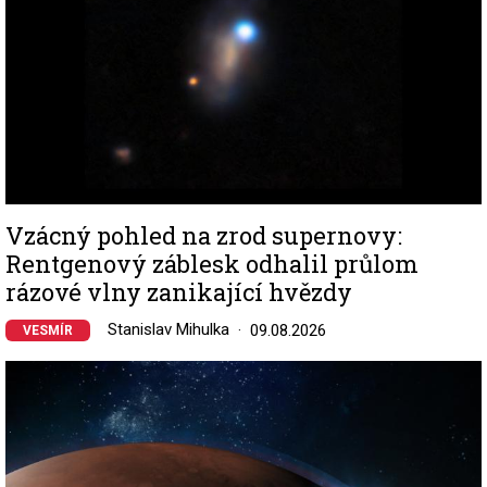
Vzácný pohled na zrod supernovy:
Rentgenový záblesk odhalil průlom
rázové vlny zanikající hvězdy
Stanislav Mihulka
09.08.2026
VESMÍR
Image