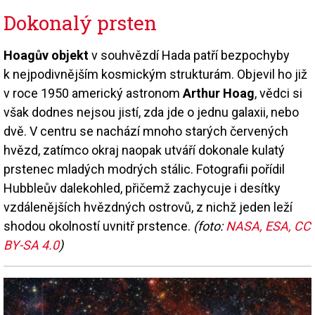
Dokonalý prsten
Hoagův objekt
v souhvězdí Hada patří bezpochyby
k nejpodivnějším kosmickým strukturám. Objevil ho již
v roce 1950 americký astronom
Arthur Hoag
, vědci si
však dodnes nejsou jistí, zda jde o jednu galaxii, nebo
dvě. V centru se nachází mnoho starých červených
hvězd, zatímco okraj naopak utváří dokonale kulatý
prstenec mladých modrých stálic. Fotografii pořídil
Hubbleův dalekohled, přičemž zachycuje i desítky
vzdálenějších hvězdných ostrovů, z nichž jeden leží
shodou okolností uvnitř prstence.
(foto:
NASA, ESA, CC
BY-SA 4.0
)