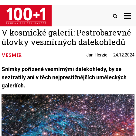
Přejít
k
hlavnímu
obsahu
V kosmické galerii: Pestrobarevné
úlovky vesmírných dalekohledů
VESMÍR
Jan Herzig
24.12.2024
Snímky pořízené vesmírnými dalekohledy, by se
neztratily ani v těch nejprestižnějších uměleckých
galeriích.