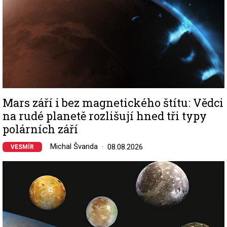
Mars září i bez magnetického štítu: Vědci
na rudé planetě rozlišují hned tři typy
polárních září
Michal Švanda
08.08.2026
VESMÍR
Image