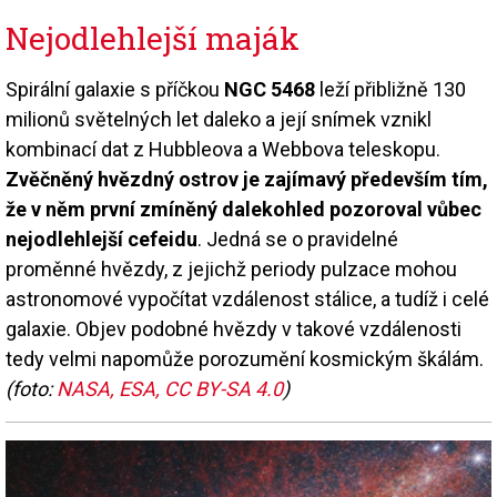
Nejodlehlejší maják
Spirální galaxie s příčkou
NGC 5468
leží přibližně 130
milionů světelných let daleko a její snímek vznikl
kombinací dat z Hubbleova a Webbova teleskopu.
Zvěčněný hvězdný ostrov je zajímavý především tím,
že v něm první zmíněný dalekohled pozoroval vůbec
nejodlehlejší cefeidu
. Jedná se o pravidelné
proměnné hvězdy, z jejichž periody pulzace mohou
astronomové vypočítat vzdálenost stálice, a tudíž i celé
galaxie. Objev podobné hvězdy v takové vzdálenosti
tedy velmi napomůže porozumění kosmickým škálám.
(foto:
NASA, ESA, CC BY-SA 4.0
)