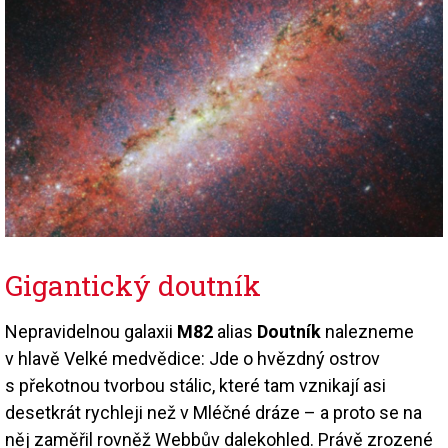
Gigantický doutník
Nepravidelnou galaxii
M82
alias
Doutník
nalezneme
v hlavě Velké medvědice: Jde o hvězdný ostrov
s překotnou tvorbou stálic, které tam vznikají asi
desetkrát rychleji než v Mléčné dráze – a proto se na
něj zaměřil rovněž Webbův dalekohled. Právě zrozené