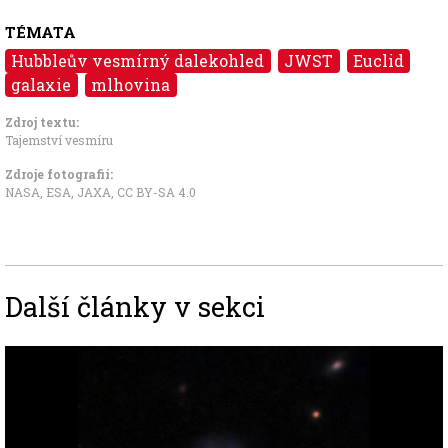
TÉMATA
Hubbleův vesmírný dalekohled
JWST
Euclid
galaxie
mlhovina
Zdroj textu:
Tajemství vesmíru
Zdroje fotografii:
NASA, ESA, JAXA, CC BY-SA 4.0
Další články v sekci
Image