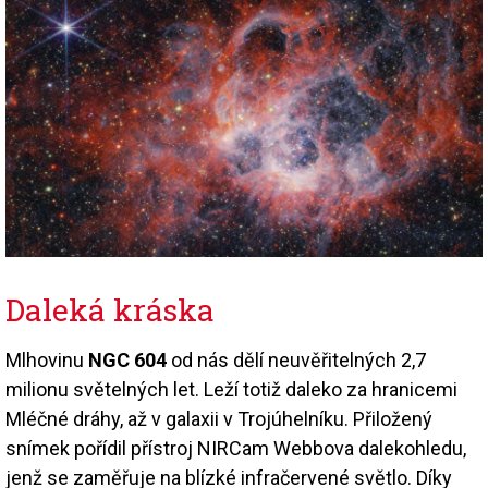
Daleká kráska
Mlhovinu
NGC 604
od nás dělí neuvěřitelných 2,7
milionu světelných let. Leží totiž daleko za hranicemi
Mléčné dráhy, až v galaxii v Trojúhelníku. Přiložený
snímek pořídil přístroj NIRCam Webbova dalekohledu,
jenž se zaměřuje na blízké infračervené světlo. Díky