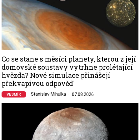
Co se stane s měsíci planety, kterou z její
domovské soustavy vytrhne prolétající
hvězda? Nové simulace přinášejí
překvapivou odpověď
Stanislav Mihulka
07.08.2026
VESMÍR
Image