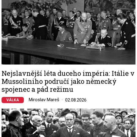
Nejslavnější léta duceho impéria: Itálie v
Mussoliniho područí jako německý
spojenec a pád režimu
Miroslav Mareš
02.08.2026
VÁLKA
Image