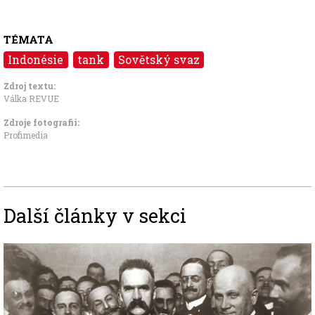
TÉMATA
Indonésie
tank
Sovětský svaz
Zdroj textu:
Válka REVUE
Zdroje fotografii:
Profimedia
Další články v sekci
Image