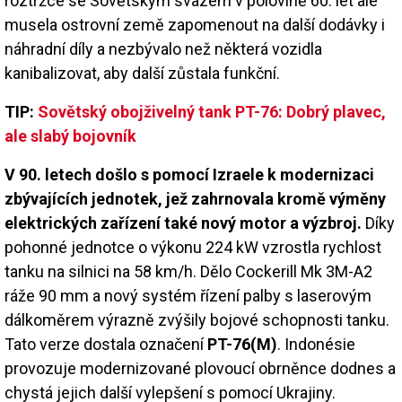
roztržce se Sovětským svazem v polovině 60. let ale
musela ostrovní země zapomenout na další dodávky i
náhradní díly a nezbývalo než některá vozidla
kanibalizovat, aby další zůstala funkční.
TIP:
Sovětský obojživelný tank PT-76: Dobrý plavec,
ale slabý bojovník
V 90. letech došlo s pomocí Izraele k modernizaci
zbývajících jednotek, jež zahrnovala kromě výměny
elektrických zařízení také nový motor a výzbroj.
Díky
pohonné jednotce o výkonu 224 kW vzrostla rychlost
tanku na silnici na 58 km/h. Dělo Cockerill Mk 3M-A2
ráže 90 mm a nový systém řízení palby s laserovým
dálkoměrem výrazně zvýšily bojové schopnosti tanku.
Tato verze dostala označení
PT-76(M)
. Indonésie
provozuje modernizované plovoucí obrněnce dodnes a
chystá jejich další vylepšení s pomocí Ukrajiny.