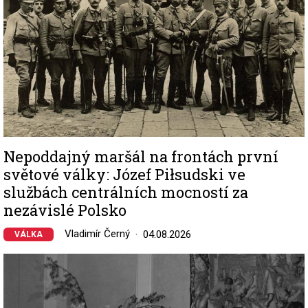
Nepoddajný maršál na frontách první
světové války: Józef Piłsudski ve
službách centrálních mocností za
nezávislé Polsko
Vladimír Černý
04.08.2026
VÁLKA
Image