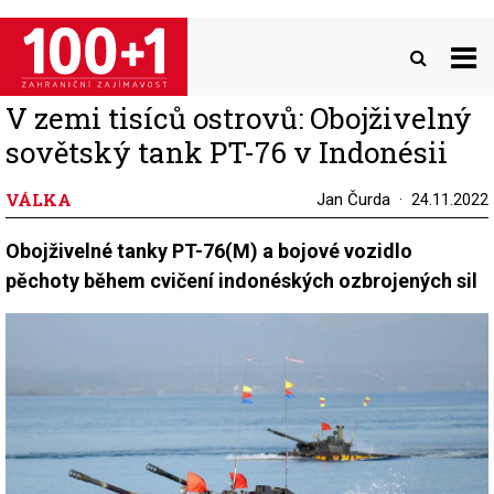
Přejít
k
hlavnímu
obsahu
V zemi tisíců ostrovů: Obojživelný
sovětský tank PT-76 v Indonésii
VÁLKA
Jan Čurda
24.11.2022
Obojživelné tanky PT-76(M) a bojové vozidlo
pěchoty během cvičení indonéských ozbrojených sil