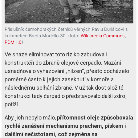
Příslušník černohorských četniků věrných Pavlu Đurišićovi s
kulometem Breda Modello 30. (foto:
Wikimedia Commons
,
PDM 1.0
)
Ve snaze eliminovat toto riziko zabudovali
konstruktéři do zbraně olejové čerpadlo. Mazání
usnadňovalo vyhazování „hilzen“, přesto docházelo
poměrně často k jejich zaseknutí v komoře a
následnému selhání zbraně. V už tak dost složité
konstrukci tedy čerpadlo představovalo další zdroj
potíží.
Aby jich nebylo málo,
přítomnost oleje způsobovala
rychlé zanášení mechanismu prachem, pískem i
dalšími nečistotami, což zejména na