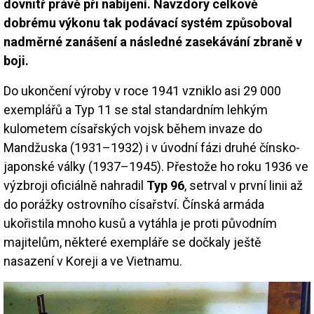
dovnitř právě při nabíjení. Navzdory celkově
dobrému výkonu tak podávací systém způsoboval
nadměrné zanášení a následné zasekávání zbraně v
boji.
Do ukončení výroby v roce 1941 vzniklo asi 29 000
exemplářů a Typ 11 se stal standardním lehkým
kulometem císařských vojsk během invaze do
Mandžuska (1931–1932) i v úvodní fázi druhé čínsko-
japonské války (1937–1945). Přestože ho roku 1936 ve
výzbroji oficiálně nahradil
Typ 96
, setrval v první linii až
do porážky ostrovního císařství. Čínská armáda
ukořistila mnoho kusů a vytáhla je proti původním
majitelům, některé exempláře se dočkaly ještě
nasazení v Koreji a ve Vietnamu.
Image