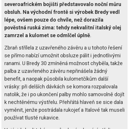
severoafrickém bojišti představovalo noční můru
obsluh. Na východní frontě si výrobek Bredy vedl
lépe, ovšem pouze do chvíle, než dorazila
pověstná ruská zima: tehdy nekvalitní italský olej
zamrzel a kulomet se odmlčel úplně
.
Zbraň střílela z uzavřeného závěru a u tohoto řešení
se přímo nabízí umožnit obsluze pálit i jednotlivými
ranami. U Bredy 30 zmíněná možnost chyběla, takže
palba z uzavřeného závěru nepřinášela žádný
benefit, a naopak působila kulometčíkům další
vrásky: při delších dávkách se komora rozpalovala
natolik, že i po ukončení palby mohlo samovolně dojít
k nechtěnému výstřelu. Přehřátá hlaveň se sice dala
vyměnit, jenže postrádala rukojeť a Italové tak museli
používat tlusté rukavice.