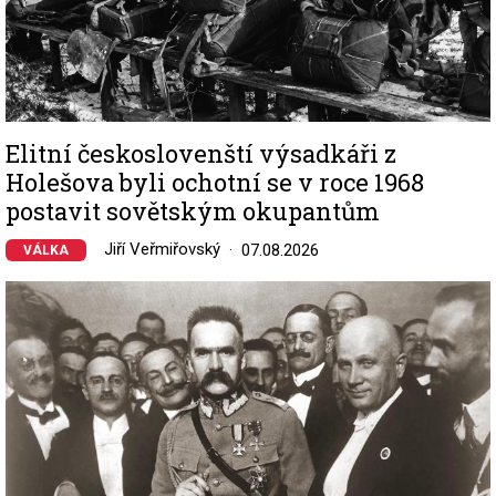
Elitní českoslovenští výsadkáři z
Holešova byli ochotní se v roce 1968
postavit sovětským okupantům
Jiří Veřmiřovský
07.08.2026
VÁLKA
Image