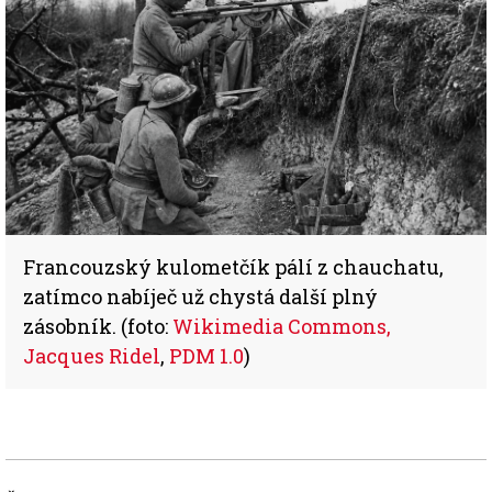
Francouzský kulometčík pálí z chauchatu,
zatímco nabíječ už chystá další plný
zásobník. (foto:
Wikimedia Commons,
Jacques Ridel
,
PDM 1.0
)