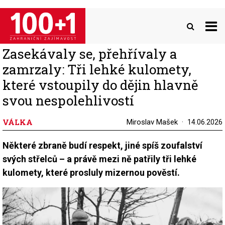
Přejít
k
hlavnímu
obsahu
Zasekávaly se, přehřívaly a
zamrzaly: Tři lehké kulomety,
které vstoupily do dějin hlavně
svou nespolehlivostí
VÁLKA
Miroslav Mašek
14.06.2026
Některé zbraně budí respekt, jiné spíš zoufalství
svých střelců – a právě mezi ně patřily tři lehké
kulomety, které prosluly mizernou pověstí.