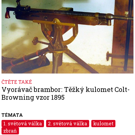
ČTĚTE TAKÉ
Vyorávač brambor: Těžký kulomet Colt-
Browning vzor 1895
TÉMATA
1. světová válka
2. světová válka
kulomet
zbraň