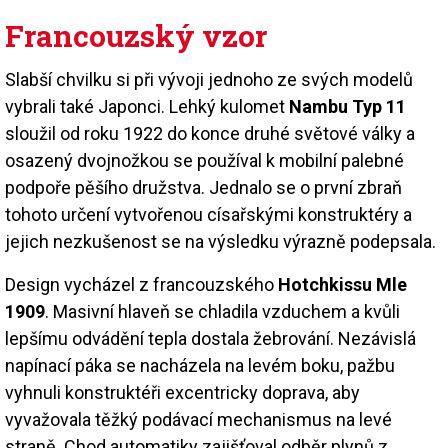
Francouzský vzor
Slabší chvilku si při vývoji jednoho ze svých modelů
vybrali také Japonci. Lehký kulomet
Nambu Typ 11
sloužil od roku 1922 do konce druhé světové války a
osazený dvojnožkou se používal k mobilní palebné
podpoře pěšího družstva. Jednalo se o první zbraň
tohoto určení vytvořenou císařskými konstruktéry a
jejich nezkušenost se na výsledku výrazně podepsala.
Design vycházel z francouzského
Hotchkissu Mle
1909
. Masivní hlaveň se chladila vzduchem a kvůli
lepšímu odvádění tepla dostala žebrování. Nezávislá
napínací páka se nacházela na levém boku, pažbu
vyhnuli konstruktéři excentricky doprava, aby
vyvažovala těžký podávací mechanismus na levé
straně. Chod automatiky zajišťoval odběr plynů z