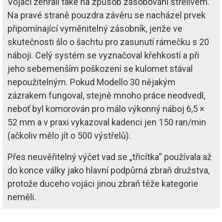
Vojáci žehrali také na způsob zásobování střelivem.
Na pravé straně pouzdra závěru se nacházel prvek
připomínající vyměnitelný zásobník, jenže ve
skutečnosti šlo o šachtu pro zasunutí rámečku s 20
náboji. Celý systém se vyznačoval křehkostí a při
jeho sebemenším poškození se kulomet stával
nepoužitelným. Pokud Modello 30 nějakým
zázrakem fungoval, stejně mnoho práce neodvedl,
neboť byl komorován pro málo výkonný náboj 6,5 ×
52 mm a v praxi vykazoval kadenci jen 150 ran/min
(ačkoliv mělo jít o 500 výstřelů).
Přes neuvěřitelný výčet vad se „třicítka“ používala až
do konce války jako hlavní podpůrná zbraň družstva,
protože duceho vojáci jinou zbraň téže kategorie
neměli.