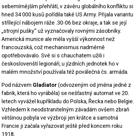
sebemírnějším přehřátí, v závěru globálního konfliktu si
hned 34 000 kusů pořídila také US Army. Přijala variantu
střílející nábojem ráže .30-06 bez okraje, a tak se její
„strojní pušky“ už vyznačovaly rovnými zásobníky.
Americká munice ale měla vyšší výkonnost než
francouzská, což mechanismus nadměrně
opotřebovávalo. Své si s chauchatem užili i
českoslovenští legionáři, u jízdních jednotek ho v
malém množství používala též poválečná čs. armáda.
Pod názvem
Gladiator
(odvozeným od jména jedné z
fabrik, která ho vyráběla) se nešťastný automat ve 20.
letech vyvážel kupříkladu do Polska, Řecka nebo Belgie.
Vzhledem k neodstranitelným závadám ovšem zbraň
většinou pobyla ve výzbroji jen krátce a samotná
Francie ji začala vyřazovat ještě před koncem roku
1918.