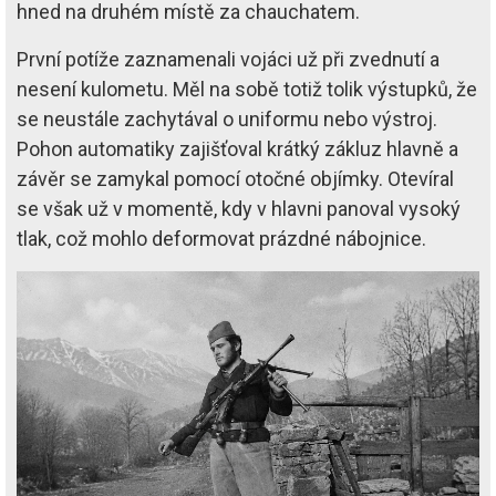
hned na druhém místě za chauchatem.
První potíže zaznamenali vojáci už při zvednutí a
nesení kulometu. Měl na sobě totiž tolik výstupků, že
se neustále zachytával o uniformu nebo výstroj.
Pohon automatiky zajišťoval krátký zákluz hlavně a
závěr se zamykal pomocí otočné objímky. Otevíral
se však už v momentě, kdy v hlavni panoval vysoký
tlak, což mohlo deformovat prázdné nábojnice.