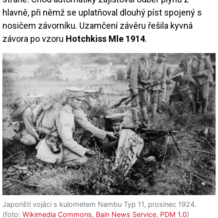
hlavně, při němž se uplatňoval dlouhý píst spojený s
nosičem závorníku. Uzamčení závěru řešila kyvná
závora po vzoru
Hotchkiss Mle 1914
.
Japonští vojáci s kulometem Nambu Typ 11, prosinec 1924.
(foto:
Wikimedia Commons, Bain News Service
,
PDM 1.0
)