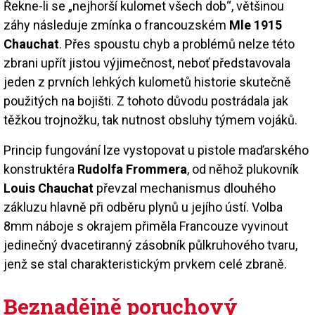
Řekne-li se „nejhorší kulomet všech dob“, většinou
záhy následuje zmínka o francouzském
Mle 1915
Chauchat
. Přes spoustu chyb a problémů nelze této
zbrani upřít jistou výjimečnost, neboť představovala
jeden z prvních lehkých kulometů historie skutečně
použitých na bojišti. Z tohoto důvodu postrádala jak
těžkou trojnožku, tak nutnost obsluhy týmem vojáků.
Princip fungování lze vystopovat u pistole maďarského
konstruktéra
Rudolfa Frommera
, od něhož plukovník
Louis Chauchat
převzal mechanismus dlouhého
zákluzu hlavně při odběru plynů u jejího ústí. Volba
8mm náboje s okrajem přiměla Francouze vyvinout
jedinečný dvacetiranný zásobník půlkruhového tvaru,
jenž se stal charakteristickým prvkem celé zbraně.
Beznadějně poruchový