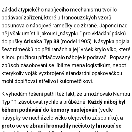
Základ atypického nabíjecího mechanismu tvořilo
podávací zařízení, které u francouzských vzorů
posunovalo nábojové rámečky do zbraně. Japonci nad
něj však umístili jakousi „násypku“ pro vkládání pásků
do pušky
Arisaka Typ 38
(model 1905). Násypka pojala
šest rámečků po pěti ranách a její vršek krylo víko, které
silnou pružinou přitlačovalo náboje k podavači. Popsaný
způsob zásobování se líbil zejména logistikům, neboť
kterýkoliv voják vyzbrojený standardní opakovačkou
mohl doplňovat střelivo i kulometčíkovi.
K výhodám řešení patřil též fakt, že umožňovalo Nambu
Typ 11 zásobovat rychle a průběžně.
Každý náboj byl
během podávání do komory naolejován
(vedle
násypky se nacházelo víčko olejového zásobníku),
a
proto se ve zbrani hromadily nečistoty hrnoucí se