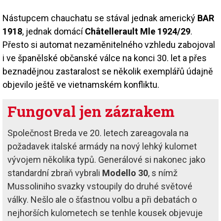
Nástupcem chauchatu se stával jednak americký
BAR
1918
, jednak domácí
Châtellerault Mle 1924/29
.
Přesto si automat nezaměnitelného vzhledu zabojoval
i ve španělské občanské válce na konci 30. let a přes
beznadějnou zastaralost se několik exemplářů údajně
objevilo ještě ve vietnamském konfliktu.
Fungoval jen zázrakem
Společnost Breda ve 20. letech zareagovala na
požadavek italské armády na nový lehký kulomet
vývojem několika typů. Generálové si nakonec jako
standardní zbraň vybrali
Modello 30
, s nímž
Mussoliniho svazky vstoupily do druhé světové
války. Nešlo ale o šťastnou volbu a při debatách o
nejhorších kulometech se tenhle kousek objevuje