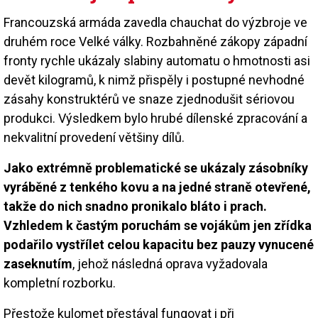
Francouzská armáda zavedla chauchat do výzbroje ve
druhém roce Velké války. Rozbahněné zákopy západní
fronty rychle ukázaly slabiny automatu o hmotnosti asi
devět kilogramů, k nimž přispěly i postupné nevhodné
zásahy konstruktérů ve snaze zjednodušit sériovou
produkci. Výsledkem bylo hrubé dílenské zpracování a
nekvalitní provedení většiny dílů.
Jako extrémně problematické se ukázaly zásobníky
vyráběné z tenkého kovu a na jedné straně otevřené,
takže do nich snadno pronikalo bláto i prach.
Vzhledem k častým poruchám se vojákům jen zřídka
podařilo vystřílet celou kapacitu bez pauzy vynucené
zaseknutím
, jehož následná oprava vyžadovala
kompletní rozborku.
Přestože kulomet přestával fungovat i při