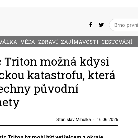
VÁLKA
VĚDA
ZDRAVÍ
ZAJÍMAVOSTI
CESTOVÁNÍ
 Triton možná kdysi
ckou katastrofu, která
šechny původní
nety
Stanislav Mihulka
16.06.2026
íc Triton bz mohl být vetřelcem z okraje