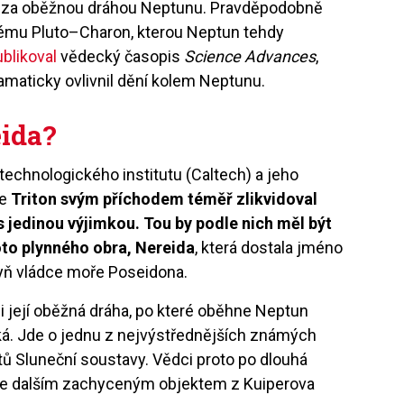
dá za oběžnou dráhou Neptunu. Pravděpodobně
tému Pluto–Charon, kterou Neptun tehdy
ublikoval
vědecký časopis
Science Advances
,
ramaticky ovlivnil dění kolem Neptunu.
eida?
technologického institutu (Caltech) a jeho
že
Triton svým příchodem téměř zlikvidoval
 jedinou výjimkou. Tou by podle nich měl být
oto plynného obra, Nereida
, která dostala jméno
yň vládce moře Poseidona.
 i její oběžná dráha, po které oběhne Neptun
cká. Jde o jednu z nejvýstřednějších známých
ů Sluneční soustavy. Vědci proto po dlouhá
a je dalším zachyceným objektem z Kuiperova