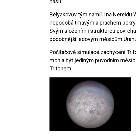
pásu.
Belyakovův tým namířil na Nereidu W
nepodobá tmavým a prachem pokry
Svým složením i strukturou povrchu
podobnější ledovým měsícům Uranu 
Počítačové simulace zachycení Trit
mohla být jediným původním měsíce
Tritonem.
Image