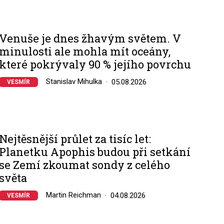
Venuše je dnes žhavým světem. V
minulosti ale mohla mít oceány,
které pokrývaly 90 % jejího povrchu
Stanislav Mihulka
05.08.2026
VESMÍR
Nejtěsnější průlet za tisíc let:
Planetku Apophis budou při setkání
se Zemí zkoumat sondy z celého
světa
Martin Reichman
04.08.2026
VESMÍR