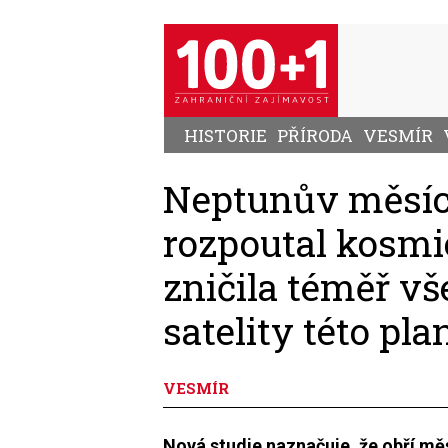
Přejít
k
hlavnímu
obsahu
HISTORIE
PŘÍRODA
VESMÍR
Neptunův měsíc
rozpoutal kosmi
zničila téměř v
satelity této pla
VESMÍR
Nová studie naznačuje, že obří měs