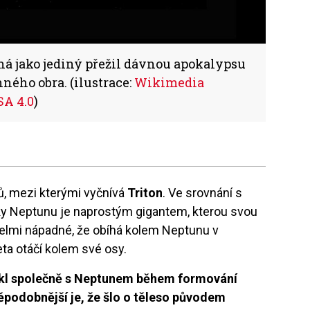
 jako jediný přežil dávnou apokalypsu
ého obra. (ilustrace:
Wikimedia
SA 4.0
)
ů, mezi kterými vyčnívá
Triton
. Ve srovnání s
ky Neptunu je naprostým gigantem, kterou svou
e velmi nápadné, že obíhá kolem Neptunu v
a otáčí kolem své osy.
ikl společně s Neptunem během formování
podobnější je, že šlo o těleso původem