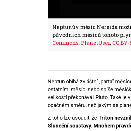
Neptunův měsíc Nereida možná
původních měsíců tohoto plynn
Commons, PlanetUser
,
CC BY-
Neptun obíhá zvláštní „parta“ měsíc
ostatními měsíci nebo spíše měsíč
velikostí překonává i Pluto. Také j
opačném směru, než jakým se planet
Z toho lze usoudit, že
Triton nevzn
Sluneční soustavy. Mnohem pravdě