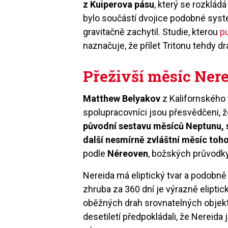
z Kuiperova pásu
, který se rozklá
bylo součástí dvojice podobné sys
gravitačně zachytil. Studie, kterou
p
naznačuje, že přílet Tritonu tehdy d
Přeživší měsíc Ner
Matthew Belyakov
z Kalifornského 
spolupracovníci jsou přesvědčeni, 
původní sestavu měsíců Neptunu, s
další nesmírně zvláštní měsíc toh
podle
Néreoven
, božských průvodk
Nereida má eliptický tvar a podobně
zhruba za 360 dní je výrazně elipti
oběžných drah srovnatelných objekt
desetiletí předpokládali, že Nereid