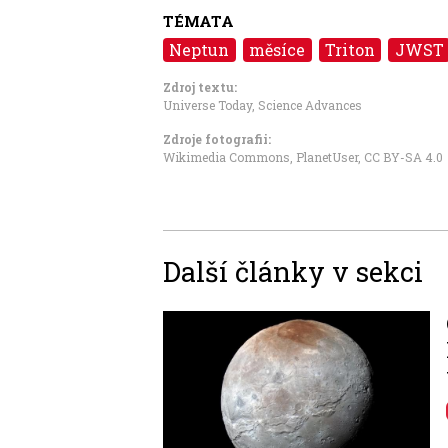
TÉMATA
Neptun
měsíce
Triton
JWST
Zdroj textu:
Universe Today
,
Science Advances
Zdroje fotografii:
Wikimedia Commons, PlanetUser
,
CC BY-SA 4.0
Další články v sekci
Image