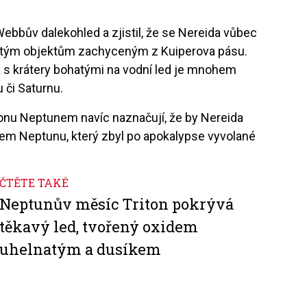
ebbův dalekohled a zjistil, že se Nereida vůbec
tým objektům zachyceným z Kuiperova pásu.
 s krátery bohatými na vodní led je mnohem
či Saturnu.
onu Neptunem navíc naznačují, že by Nereida
m Neptunu, který zbyl po apokalypse vyvolané
ČTĚTE TAKÉ
Neptunův měsíc Triton pokrývá
těkavý led, tvořený oxidem
uhelnatým a dusíkem