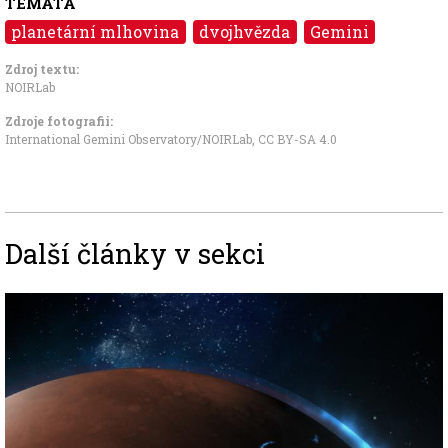
TÉMATA
planetární mlhovina
dvojhvězda
Gemini
Zdroj textu:
NOIRLab
Zdroje fotografii:
International Gemini Observatory/NOIRLab
,
CC BY-SA 4.0
Další články v sekci
Image