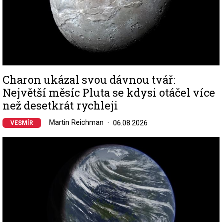
Charon ukázal svou dávnou tvář:
Největší měsíc Pluta se kdysi otáčel více
než desetkrát rychleji
Martin Reichman
06.08.2026
VESMÍR
Image