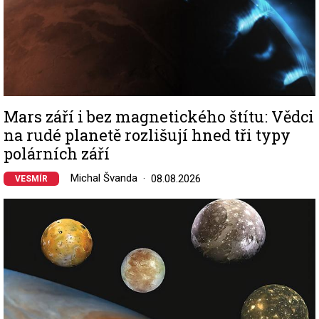
Mars září i bez magnetického štítu: Vědci
na rudé planetě rozlišují hned tři typy
polárních září
Michal Švanda
08.08.2026
VESMÍR
Image