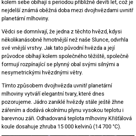
kolem sebe obíhají s periodou přibližně devíti let, což je
nejdelší známá oběžná doba mezi dvojhvězdami uvnitř
planetární mlhoviny.
Vědci se domnívají, že jedna z těchto hvězd, kdysi
několikanásobně hmotnější než naše Slunce, odvrhla
své vnější vrstvy. Jak tato původní hvězda a její
průvodce obíhají kolem společného těžiště, společně
formují rozpínající se plynný obal svými silnými a
nesymetrickými hvězdnými větry.
Tímto způsobem dvojhvězda uvnitř planetární
mlhoviny vytváří elegantní tvary, které dnes
pozorujeme. Jádro zaniklé hvězdy stále ještě žhne
zářením a dodává okolnímu plynu vysokou teplotu i
barevnou záři. Odhadovaná teplota mlhoviny Křišťálová
koule dosahuje zhruba 15 000 kelvinů (14 700 °C).