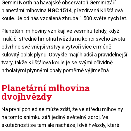
Gemini North na havajské observatoři Gemini září
planetární mlhovina
NGC 1514
, přezdívaná Křišťálová
koule. Je od nás vzdálená zhruba 1 500 světelných let.
Planetární mlhoviny vznikají ve vesmíru tehdy, když
malá či středně hmotná hvězda na konci svého života
odvrhne své vnější vrstvy a vytvoří více či méně
kulovitý oblak plynu. Obvykle mají hladší a pravidelnější
tvary, takže Křišťálová koule je se svými očividně
hrbolatými plynnými obaly poměrně výjimečná.
Planetární mlhovina
dvojhvězdy
Na první pohled se může zdát, že ve středu mlhoviny
na tomto snímku září jediný světelný zdroj. Ve
skutečnosti se tam ale nacházejí dvě hvězdy, které