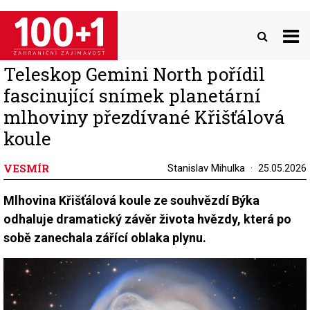
Přejít
k
hlavnímu
obsahu
Teleskop Gemini North pořídil
fascinující snímek planetární
mlhoviny přezdívané Křišťálová
koule
VESMÍR
Stanislav Mihulka
25.05.2026
Mlhovina Křišťálová koule ze souhvězdí Býka
odhaluje dramatický závěr života hvězdy, která po
sobě zanechala zářící oblaka plynu.