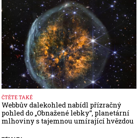
Image
ČTĚTE TAKÉ
Webbův dalekohled nabídl přízračný
pohled do „Obnažené lebky“, planetární
mlhoviny s tajemnou umírající hvězdou