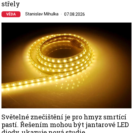
střely
Stanislav Mihulka
07.08.2026
VĚDA
Image
Světelné znečištění je pro hmyz smrtící
pastí. Řešením mohou být jantarové LED
diody, ukazuje nová studie