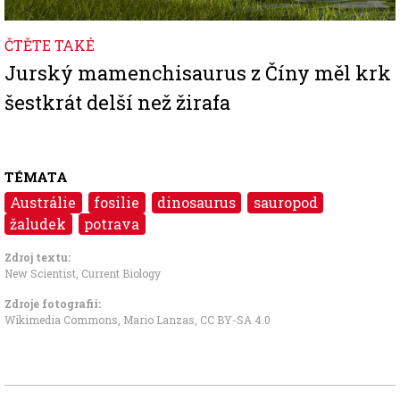
ČTĚTE TAKÉ
Jurský mamenchisaurus z Číny měl krk
šestkrát delší než žirafa
TÉMATA
Austrálie
fosilie
dinosaurus
sauropod
žaludek
potrava
Zdroj textu:
New Scientist
,
Current Biology
Zdroje fotografii:
Wikimedia Commons, Mario Lanzas
,
CC BY-SA 4.0