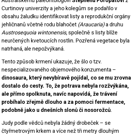
Australskému paleontologovi
Stephenu Poropatovi
z
Curtinovy univerzity a jeho kolegům se podařilo v
obsahu žaludku identifikovat listy a reprodukční orgány
jehličnanů včetně rodu blahočet
(Araucaria)
a druhu
Austrosequoia wintonensis
, společně s listy blíže
neurčených kvetoucích rostlin. Pozřená vegetace byla
natrhaná, ale nepožvýkaná.
Tento způsob krmení ukazuje, že šlo o tzv.
nespecializovaného objemového konzumenta –
dinosaura, který nevybíravě pojídal, co se mu zrovna
dostalo do cesty. To, že potrava nebyla rozžvýkána,
ale přímo spolknuta, navíc napovídá, že trávení
probíhalo zřejmě dlouho a za pomoci fermentace,
podobně jako u dnešních slonů či nosorožců
.
Judy podle vědců nebyla žádný drobeček – se
čtyřmetrovým krkem a více než tři metry dlouhým