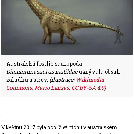
Australská fosilie sauropoda
Diamantinasaurus matildae
ukrývala obsah
žaludku a střev.
(ilustrace:
Wikimedia
Commons, Mario Lanzas
,
CC BY-SA 4.0
)
V květnu 2017 byla poblíž Wintonu v australském