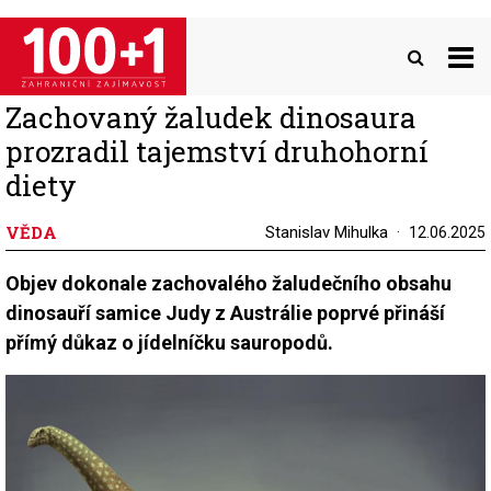
Přejít
k
hlavnímu
obsahu
Zachovaný žaludek dinosaura
prozradil tajemství druhohorní
diety
VĚDA
Stanislav Mihulka
12.06.2025
Objev dokonale zachovalého žaludečního obsahu
dinosauří samice Judy z Austrálie poprvé přináší
přímý důkaz o jídelníčku sauropodů.