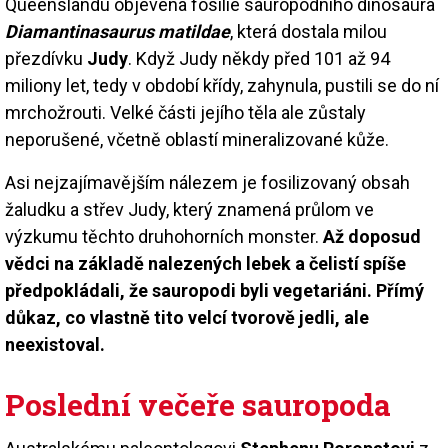
Queenslandu objevena fosilie sauropodního dinosaura
Diamantinasaurus matildae
, která dostala milou
přezdívku
Judy
. Když Judy někdy před 101 až 94
miliony let, tedy v období křídy, zahynula, pustili se do ní
mrchožrouti. Velké části jejího těla ale zůstaly
neporušené, včetně oblastí mineralizované kůže.
Asi nejzajímavějším nálezem je fosilizovaný obsah
žaludku a střev Judy, který znamená průlom ve
výzkumu těchto druhohorních monster.
Až doposud
vědci na základě nalezených lebek a čelistí spíše
předpokládali, že sauropodi byli vegetariáni. Přímý
důkaz, co vlastně tito velcí tvorově jedli, ale
neexistoval.
Poslední večeře sauropoda