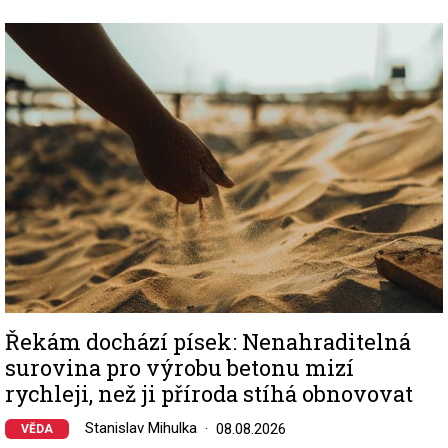
Image
Řekám dochází písek: Nenahraditelná
surovina pro výrobu betonu mizí
rychleji, než ji příroda stíhá obnovovat
Stanislav Mihulka
08.08.2026
VĚDA