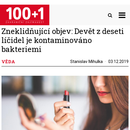
Přejít
k
hlavnímu
obsahu
Zneklidňující objev: Devět z deseti
líčidel je kontaminováno
bakteriemi
VĚDA
Stanislav Mihulka
03.12.2019