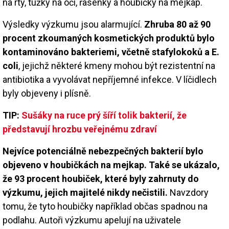
na rty, tužky na oči, řasenky a houbičky na mejkap.
Výsledky výzkumu jsou alarmující.
Zhruba 80 až 90
procent zkoumaných kosmetických produktů bylo
kontaminováno bakteriemi, včetně stafylokoků a E.
coli
, jejichž některé kmeny mohou být rezistentní na
antibiotika a vyvolávat nepříjemné infekce. V líčidlech
byly objeveny i plísně.
TIP:
Sušáky na ruce prý šíří tolik bakterií, že
představují hrozbu veřejnému zdraví
Nejvíce potenciálně nebezpečných bakterií bylo
objeveno v houbičkách na mejkap. Také se ukázalo,
že 93 procent houbiček, které byly zahrnuty do
výzkumu, jejich majitelé nikdy nečistili.
Navzdory
tomu, že tyto houbičky například občas spadnou na
podlahu. Autoři výzkumu apelují na uživatele