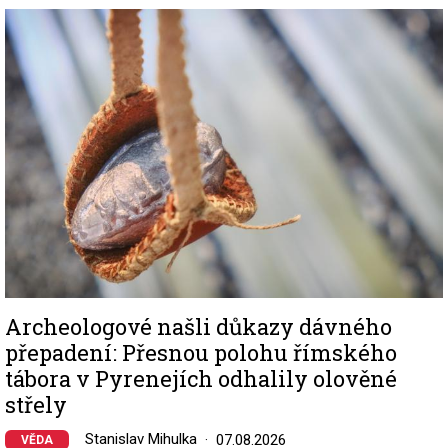
Image
Archeologové našli důkazy dávného
přepadení: Přesnou polohu římského
tábora v Pyrenejích odhalily olověné
střely
Stanislav Mihulka
07.08.2026
VĚDA