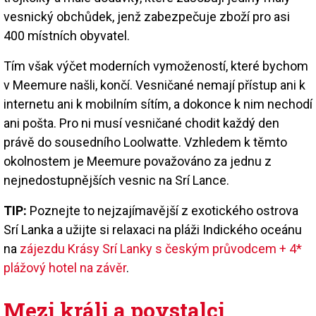
vesnický obchůdek, jenž zabezpečuje zboží pro asi
400 místních obyvatel.
Tím však výčet moderních vymožeností, které bychom
v Meemure našli, končí. Vesničané nemají přístup ani k
internetu ani k mobilním sítím, a dokonce k nim nechodí
ani pošta. Pro ni musí vesničané chodit každý den
právě do sousedního Loolwatte. Vzhledem k těmto
okolnostem je Meemure považováno za jednu z
nejnedostupnějších vesnic na Srí Lance.
TIP:
Poznejte to nejzajímavější z exotického ostrova
Srí Lanka a užijte si relaxaci na pláži Indického oceánu
na
zájezdu Krásy Srí Lanky s českým průvodcem + 4*
plážový hotel na závěr
.
Mezi králi a povstalci