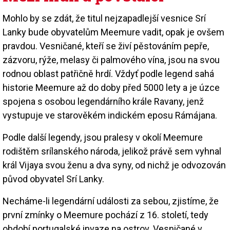
Mohlo by se zdát, že titul nejzapadlejší vesnice Srí
Lanky bude obyvatelům Meemure vadit, opak je ovšem
pravdou. Vesničané, kteří se živí pěstováním pepře,
zázvoru, rýže, melasy či palmového vína, jsou na svou
rodnou oblast patřičně hrdí. Vždyť podle legend sahá
historie Meemure až do doby před 5000 lety a je úzce
spojena s osobou legendárního krále Ravany, jenž
vystupuje ve starověkém indickém eposu Rámájana.
Podle další legendy, jsou pralesy v okolí Meemure
rodištěm srílanského národa, jelikož právě sem vyhnal
král Vijaya svou ženu a dva syny, od nichž je odvozován
původ obyvatel Srí Lanky.
Necháme-li legendární události za sebou, zjistíme, že
první zmínky o Meemure pochází z 16. století, tedy
období portugalské invaze na ostrov. Vesničané v