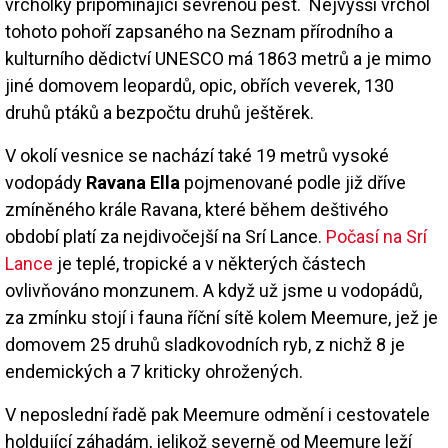
vrcholky připomínající sevřenou pěst. Nejvyšší vrchol
tohoto pohoří zapsaného na Seznam přírodního a
kulturního dědictví UNESCO má 1863 metrů a je mimo
jiné domovem leopardů, opic, obřích veverek, 130
druhů ptáků a bezpočtu druhů ještěrek.
V okolí vesnice se nachází také 19 metrů vysoké
vodopády
Ravana Ella
pojmenované podle již dříve
zmíněného krále Ravana, které během deštivého
období platí za nejdivočejší na Srí Lance.
Počasí na Srí
Lance
je teplé, tropické a v některých částech
ovlivňováno monzunem. A když už jsme u vodopádů,
za zmínku stojí i fauna říční sítě kolem Meemure, jež je
domovem 25 druhů sladkovodních ryb, z nichž 8 je
endemických a 7 kriticky ohrožených.
V neposlední řadě pak Meemure odmění i cestovatele
holdující záhadám, jelikož severně od Meemure leží