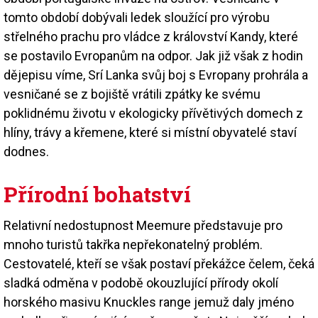
tomto období dobývali ledek sloužící pro výrobu
střelného prachu pro vládce z království Kandy, které
se postavilo Evropanům na odpor. Jak již však z hodin
dějepisu víme, Srí Lanka svůj boj s Evropany prohrála a
vesničané se z bojiště vrátili zpátky ke svému
poklidnému životu v ekologicky přívětivých domech z
hlíny, trávy a křemene, které si místní obyvatelé staví
dodnes.
Přírodní bohatství
Relativní nedostupnost Meemure představuje pro
mnoho turistů takřka nepřekonatelný problém.
Cestovatelé, kteří se však postaví překážce čelem, čeká
sladká odměna v podobě okouzlující přírody okolí
horského masivu Knuckles range jemuž daly jméno