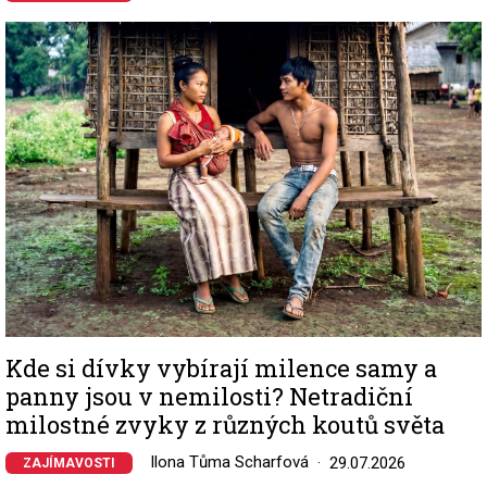
Image
Kde si dívky vybírají milence samy a
panny jsou v nemilosti? Netradiční
milostné zvyky z různých koutů světa
Ilona Tůma Scharfová
29.07.2026
ZAJÍMAVOSTI