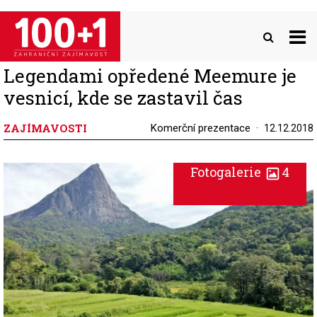
Přejít
k
hlavnímu
obsahu
Legendami opředené Meemure je
vesnicí, kde se zastavil čas
ZAJÍMAVOSTI
Komerční prezentace
12.12.2018
Fotogalerie
4