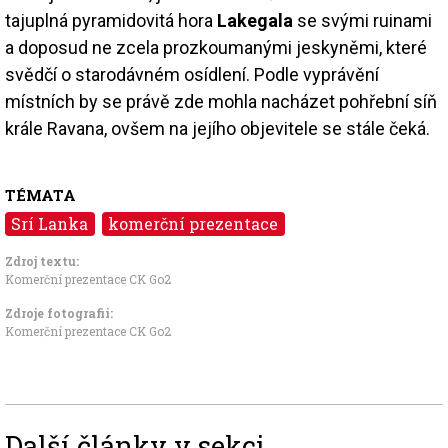
tajuplná pyramidovitá hora
Lakegala
se svými ruinami
a doposud ne zcela prozkoumanými jeskyněmi, které
svědčí o starodávném osídlení. Podle vyprávění
místních by se právě zde mohla nacházet pohřební síň
krále Ravana, ovšem na jejího objevitele se stále čeká.
TÉMATA
Srí Lanka
komerční prezentace
Zdroj textu:
Komerční prezentace CK Go2
Zdroje fotografii:
Komerční prezentace CK Go2
Další články v sekci