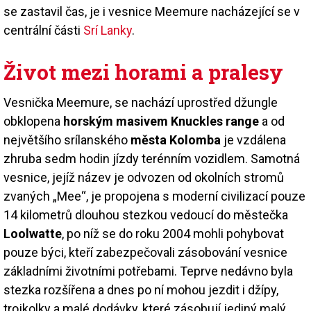
se zastavil čas, je i vesnice Meemure nacházející se v
centrální části
Srí Lanky
.
Život mezi horami a pralesy
Vesnička Meemure, se nachází uprostřed džungle
obklopena
horským masivem Knuckles range
a od
největšího srílanského
města Kolomba
je vzdálena
zhruba sedm hodin jízdy terénním vozidlem. Samotná
vesnice, jejíž název je odvozen od okolních stromů
zvaných „Mee“, je propojena s moderní civilizací pouze
14 kilometrů dlouhou stezkou vedoucí do městečka
Loolwatte
, po níž se do roku 2004 mohli pohybovat
pouze býci, kteří zabezpečovali zásobování vesnice
základními životními potřebami. Teprve nedávno byla
stezka rozšířena a dnes po ní mohou jezdit i džípy,
trojkolky a malé dodávky, které zásobují jediný malý