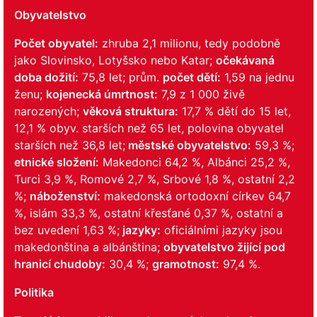
Obyvatelstvo
Počet obyvatel:
zhruba 2,1 milionu, tedy podobně
jako Slovinsko, Lotyšsko nebo Katar;
očekávaná
doba dožití:
75,8 let; prům.
počet dětí:
1,59 na jednu
ženu;
kojenecká úmrtnost:
7,9 z 1 000 živě
narozených;
věková struktura:
17,7 % dětí do 15 let,
12,1 % obyv. starších než 65 let, polovina obyvatel
starších než 36,8 let;
městské obyvatelstvo:
59,3 %;
etnické složení:
Makedonci 64,2 %, Albánci 25,2 %,
Turci 3,9 %, Romové 2,7 %, Srbové 1,8 %, ostatní 2,2
%;
náboženství:
makedonská ortodoxní církev 64,7
%, islám 33,3 %, ostatní křesťané 0,37 %, ostatní a
bez uvedení 1,63 %;
jazyky:
oficiálními jazyky jsou
makedonština a albánština;
obyvatelstvo žijící pod
hranicí chudoby:
30,4 %;
gramotnost:
97,4 %.
Politika