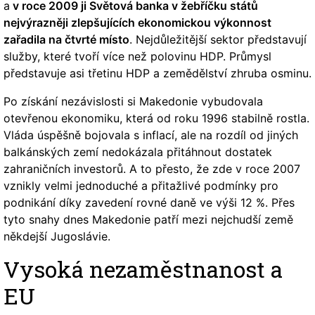
a
v roce 2009 ji Světová banka v žebříčku států
nejvýrazněji zlepšujících ekonomickou výkonnost
zařadila na čtvrté místo
. Nejdůležitější sektor představují
služby, které tvoří více než polovinu HDP. Průmysl
představuje asi třetinu HDP a zemědělství zhruba osminu.
Po získání nezávislosti si Makedonie vybudovala
otevřenou ekonomiku, která od roku 1996 stabilně rostla.
Vláda úspěšně bojovala s inflací, ale na rozdíl od jiných
balkánských zemí nedokázala přitáhnout dostatek
zahraničních investorů. A to přesto, že zde v roce 2007
vznikly velmi jednoduché a přitažlivé podmínky pro
podnikání díky zavedení rovné daně ve výši 12 %. Přes
tyto snahy dnes Makedonie patří mezi nejchudší země
někdejší Jugoslávie.
Vysoká nezaměstnanost a
EU