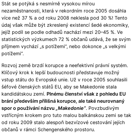
Stát se potýká s nesmírně vysokou mírou
nezaměstnanosti, která v rekordním roce 2005 dosáhla
více než 37 % a od roku 2008 neklesla pod 30 %! Tento
údaj však může být zkreslený existencí šedé ekonomiky,
jejíž podíl se podle odhadů nachází mezi 20–45 %. Ve
statistických výzkumech 72 % občanů udává, že se svým
příjmem vychází „s potížemi“, nebo dokonce „s velkými
potížemi“.
Rozvoj země brzdí korupce a neefektivní právní systém.
Klíčový krok k lepší budoucnosti představuje možný
vstup státu do Evropské unie. Už v roce 2005 souhlasili
šéfové členských států EU, aby se Makedonie stala
kandidátskou zemí.
Plnému členství však z pohledu EU
brání především přílišná korupce, ale také neurovnaný
spor o používání názvu
„Makedonie“
. Povzbudivým
vstřícným krokem pro tuto malou balkánskou zemi se tak
od roku 2009 stalo alespoň bezvízové cestování jejích
občanů v rámci Schengenského prostoru.