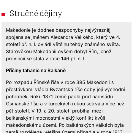
Stručné dějiny
Makedonie je dodnes bezpochyby nejvýrazněji
spojena se jménem Alexandra Velikého, který ve 4.
století př. n. l. ovládl většinu tehdy známého světa.
Starověkou Makedonii ovšem dobyl Řím, jehož
provincií se stala v roce 146 př. n. l.
Příčiny tahanic na Balkáně
Po rozpadu Římské říše v roce 395 Makedonii s
přestávkami vládla Byzantská říše coby její východní
pohrobek. Roku 1371 země padla pod nadvládu
Osmanské říše a v tureckých rukou setrvala více než
pět století. V 19. a 20. století probíhal mezi
balkánskými mocnostmi vleklý konflikt kvůli
makedonskému území. Po balkánských válkách byla
země rozdělena, většina území připadla v roce 1913