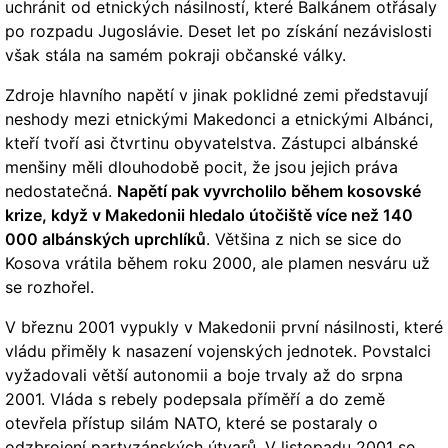
uchránit od etnických násilností, které Balkánem otřásaly
po rozpadu Jugoslávie. Deset let po získání nezávislosti
však stála na samém pokraji občanské války.
Zdroje hlavního napětí v jinak poklidné zemi představují
neshody mezi etnickými Makedonci a etnickými Albánci,
kteří tvoří asi čtvrtinu obyvatelstva. Zástupci albánské
menšiny měli dlouhodobě pocit, že jsou jejich práva
nedostatečná.
Napětí pak vyvrcholilo během kosovské
krize, když v Makedonii hledalo útočiště více než 140
000 albánských uprchlíků
. Většina z nich se sice do
Kosova vrátila během roku 2000, ale plamen nesváru už
se rozhořel.
V březnu 2001 vypukly v Makedonii první násilnosti, které
vládu přiměly k nasazení vojenských jednotek. Povstalci
vyžadovali větší autonomii a boje trvaly až do srpna
2001. Vláda s rebely podepsala příměří a do země
otevřela přístup silám NATO, které se postaraly o
odzbrojení partyzánských útvarů. V listopadu 2001 se