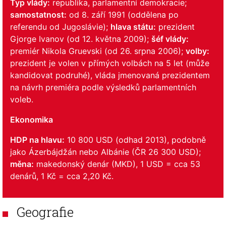
Typ vlády:
republika, parlamentní demokracie;
samostatnost:
od 8. září 1991 (oddělena po
referendu od Jugoslávie);
hlava státu:
prezident
Gjorge Ivanov (od 12. května 2009);
šéf vlády:
premiér Nikola Gruevski (od 26. srpna 2006);
volby:
prezident je volen v přímých volbách na 5 let (může
kandidovat podruhé), vláda jmenovaná prezidentem
na návrh premiéra podle výsledků parlamentních
voleb.
Ekonomika
HDP na hlavu:
10 800 USD (odhad 2013), podobně
jako Ázerbájdžán nebo Albánie (ČR 26 300 USD);
měna:
makedonský denár (MKD), 1 USD = cca 53
denárů, 1 Kč = cca 2,20 Kč.
Geografie