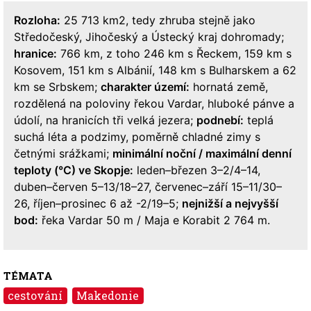
Rozloha:
25 713 km2, tedy zhruba stejně jako
Středočeský, Jihočeský a Ústecký kraj dohromady;
hranice:
766 km, z toho 246 km s Řeckem, 159 km s
Kosovem, 151 km s Albánií, 148 km s Bulharskem a 62
km se Srbskem;
charakter území:
hornatá země,
rozdělená na poloviny řekou Vardar, hluboké pánve a
údolí, na hranicích tři velká jezera;
podnebí:
teplá
suchá léta a podzimy, poměrně chladné zimy s
četnými srážkami;
minimální noční / maximální denní
teploty (°C) ve Skopje:
leden–březen 3–2/4–14,
duben–červen 5–13/18–27, červenec–září 15–11/30–
26, říjen–prosinec 6 až -2/19–5;
nejnižší a nejvyšší
bod:
řeka Vardar 50 m / Maja e Korabit 2 764 m.
TÉMATA
cestování
Makedonie