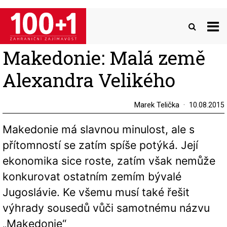
Přejít
k
hlavnímu
obsahu
Makedonie: Malá země
Alexandra Velikého
Marek Telička
10.08.2015
Makedonie má slavnou minulost, ale s
přítomností se zatím spíše potýká. Její
ekonomika sice roste, zatím však nemůže
konkurovat ostatním zemím bývalé
Jugoslávie. Ke všemu musí také řešit
výhrady sousedů vůči samotnému názvu
„Makedonie“