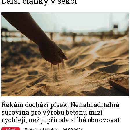
Další články v sekci
Image
Řekám dochází písek: Nenahraditelná
surovina pro výrobu betonu mizí
rychleji, než ji příroda stíhá obnovovat
Stanislav Mihulka
08.08.2026
VĚDA