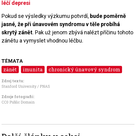
léčí depresi
Pokud se výsledky výzkumu potvrdí,
bude poměrně
jasné, že při únavovém syndromu v těle probíhá
skrytý zánět
. Pak už jenom zbývá nalézt příčinu tohoto
zánětu a vymyslet vhodnou léčbu.
TÉMATA
zánět
imunita
chronický únavový syndrom
Zdroj textu:
Stanford University / PNAS
Zdroje fotografii:
CC0 Public Domain