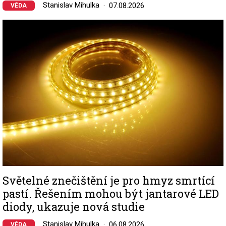
Stanislav Mihulka
07.08.2026
VĚDA
Image
Světelné znečištění je pro hmyz smrtící
pastí. Řešením mohou být jantarové LED
diody, ukazuje nová studie
Stanislav Mihulka
06.08.2026
VĚDA