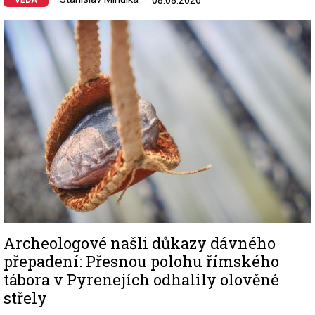
Image
Archeologové našli důkazy dávného
přepadení: Přesnou polohu římského
tábora v Pyrenejích odhalily olověné
střely