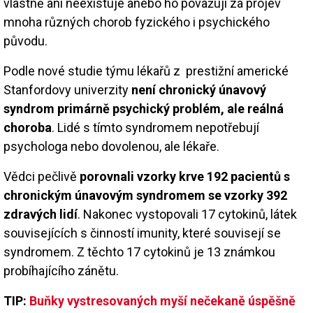
vlastně ani neexistuje anebo ho považují za projev
mnoha různých chorob fyzického i psychického
původu.
Podle nové studie týmu lékařů z prestižní americké
Stanfordovy univerzity
není chronický únavový
syndrom primárně psychický problém, ale
reálná
choroba
. Lidé s tímto syndromem nepotřebují
psychologa nebo dovolenou, ale lékaře.
Vědci pečlivě
porovnali
vzorky krve 192 pacientů s
chronickým únavovým syndromem se vzorky 392
zdravých lidí
. Nakonec vystopovali 17 cytokinů, látek
souvisejících s činností imunity, které souvisejí se
syndromem. Z těchto 17 cytokinů je 13 známkou
probíhajícího zánětu.
TIP:
Buňky vystresovaných myší nečekaně úspěšně