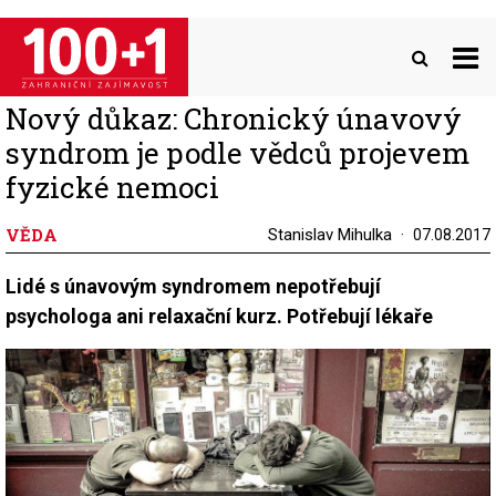
Přejít
k
hlavnímu
obsahu
Nový důkaz: Chronický únavový
syndrom je podle vědců projevem
fyzické nemoci
VĚDA
Stanislav Mihulka
07.08.2017
Lidé s únavovým syndromem nepotřebují
psychologa ani relaxační kurz. Potřebují lékaře