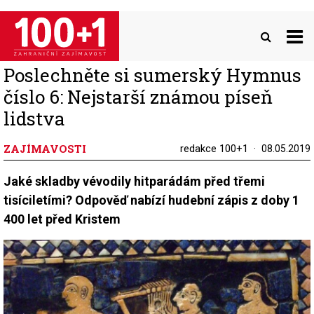
Přejít
k
hlavnímu
obsahu
Poslechněte si sumerský Hymnus
číslo 6: Nejstarší známou píseň
lidstva
ZAJÍMAVOSTI
redakce 100+1
08.05.2019
Jaké skladby vévodily hitparádám před třemi
tisíciletími? Odpověď nabízí hudební zápis z doby 1
400 let před Kristem