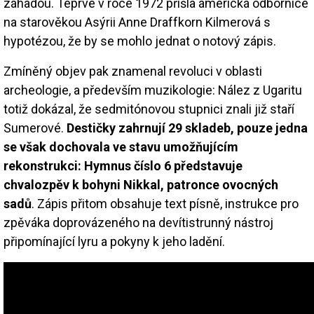
záhadou. Teprve v roce 1972 přišla americká odbornice
na starověkou Asýrii Anne Draffkorn Kilmerová s
hypotézou, že by se mohlo jednat o notový zápis.
Zmíněný objev pak znamenal revoluci v oblasti
archeologie, a především muzikologie: Nález z Ugaritu
totiž dokázal, že sedmitónovou stupnici znali již staří
Sumerové.
Destičky zahrnují 29 skladeb, pouze jedna
se však dochovala ve stavu umožňujícím
rekonstrukci: Hymnus číslo 6 představuje
chvalozpěv k bohyni Nikkal, patronce ovocných
sadů
. Zápis přitom obsahuje text písně, instrukce pro
zpěváka doprovázeného na devítistrunný nástroj
připomínající lyru a pokyny k jeho ladění.