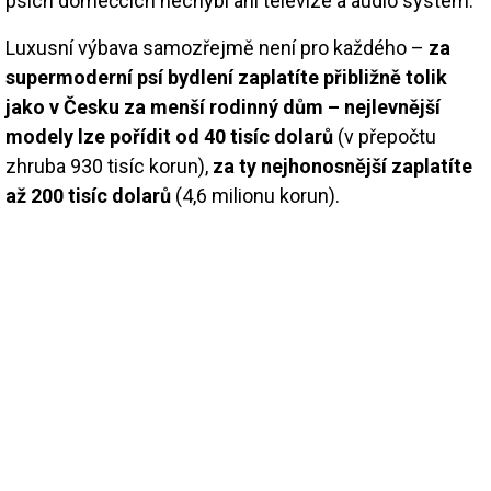
psích domečcích nechybí ani televize a audio systém.
Luxusní výbava samozřejmě není pro každého –
za
supermoderní psí bydlení zaplatíte přibližně tolik
jako v Česku za menší rodinný dům – nejlevnější
modely lze pořídit od 40 tisíc dolarů
(v přepočtu
zhruba 930 tisíc korun),
za ty nejhonosnější zaplatíte
až 200 tisíc dolarů
(4,6 milionu korun).