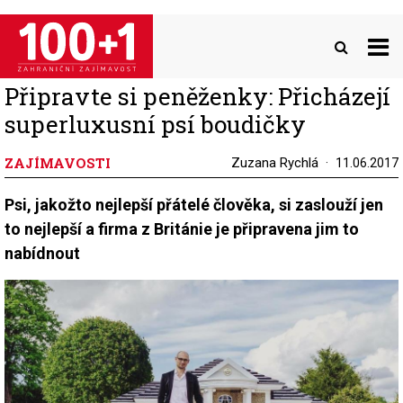
Přejít
k
hlavnímu
obsahu
Připravte si peněženky: Přicházejí
superluxusní psí boudičky
ZAJÍMAVOSTI
Zuzana Rychlá
11.06.2017
Psi, jakožto nejlepší přátelé člověka, si zaslouží jen
to nejlepší a firma z Británie je připravena jim to
nabídnout