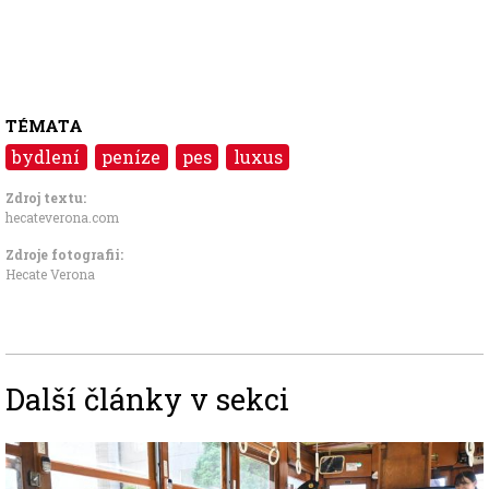
TÉMATA
bydlení
peníze
pes
luxus
Zdroj textu:
hecateverona.com
Zdroje fotografii:
Hecate Verona
Další články v sekci
Image