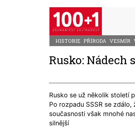
Přejít
k
hlavnímu
obsahu
HISTORIE
PŘÍRODA
VESMÍR
Rusko: Nádech 
Rusko se už několik století 
Po rozpadu SSSR se zdálo, ž
současnosti však mnohé nasv
silnější