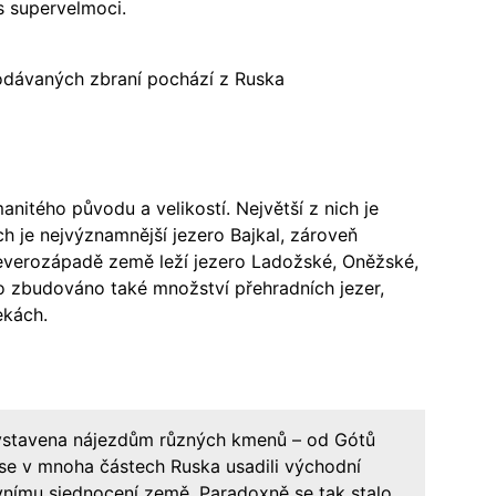
 supervelmoci.
dávaných zbraní pochází z Ruska
nitého původu a velikostí. Největší z nich je
h je nejvýznamnější jezero Bajkal, zároveň
severozápadě země leží jezero Ladožské, Oněžské,
lo zbudováno také množství přehradních jezer,
ekách.
vystavena nájezdům různých kmenů – od Gótů
í se v mnoha částech Ruska usadili východní
vnímu sjednocení země. Paradoxně se tak stalo