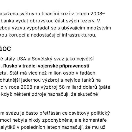
asažena světovou finanční krizí v letech 2008–
í banka vydat obrovskou část svých rezerv. V
ebou výzvu vypořádat se s ubývajícím množstvím
ou korupcí a nedostačující infrastrukturou.
moc
bě stály USA a Sovětský svaz jako největší
m.
Rusko v tradici vojenské připravenosti
etu.
Stát má více než milion osob v řadách
ohutnější jadernou výzbroj a nejvíce tanků na
ad v roce 2008 na výzbroj 58 miliard dolarů (páté
i když některé zdroje naznačují, že skutečné
m svazu je často přetřásán celosvětový politický
moci nebyla nikdy zpochybněna, ale komentáře
alytiků v posledních letech naznačují, že mu už