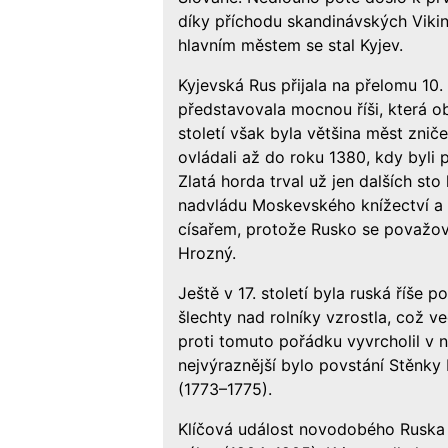
díky příchodu skandinávských Viking
hlavním městem se stal Kyjev.
Kyjevská Rus přijala na přelomu 10. 
představovala mocnou říši, která o
století však byla většina měst zni
ovládali až do roku 1380, kdy byli p
Zlatá horda trval už jen dalších s
nadvládu Moskevského knížectví a v
císařem, protože Rusko se považov
Hrozný.
Ještě v 17. století byla ruská říše
šlechty nad rolníky vzrostla, což v
proti tomuto pořádku vyvrcholil v n
nejvýraznější bylo povstání Stěnky
(1773–1775).
Klíčová událost novodobého Ruska 