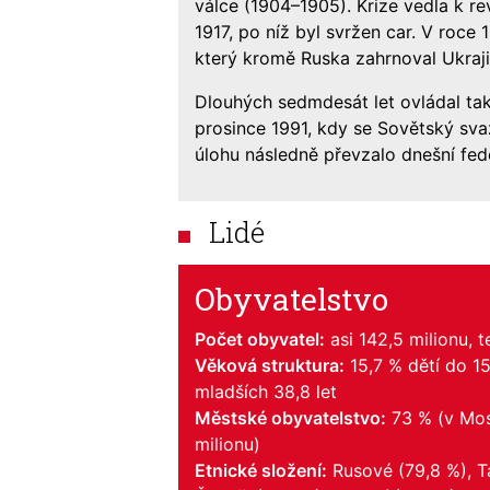
válce (1904–1905). Krize vedla k re
1917, po níž byl svržen car. V roce 
který kromě Ruska zahrnoval Ukrajin
Dlouhých sedmdesát let ovládal také
prosince 1991, kdy se Sovětský sv
úlohu následně převzalo dnešní fed
Lidé
Obyvatelstvo
Počet obyvatel:
asi 142,5 milionu,
Věková struktura:
15,7 % dětí do 15
mladších 38,8 let
Městské obyvatelstvo:
73 % (v Mosk
milionu)
Etnické složení:
Rusové (79,8 %), Tat