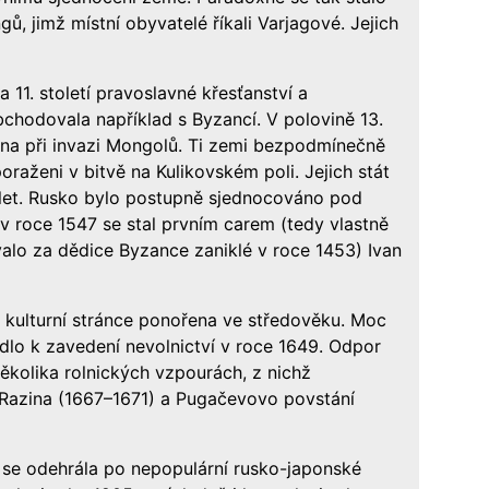
ů, jimž místní obyvatelé říkali Varjagové. Jejich
a 11. století pravoslavné křesťanství a
bchodovala například s Byzancí. V polovině 13.
čena při invazi Mongolů. Ti zemi bezpodmínečně
oraženi v bitvě na Kulikovském poli. Jejich stát
to let. Rusko bylo postupně sjednocováno pod
 roce 1547 se stal prvním carem (tedy vlastně
alo za dědice Byzance zaniklé v roce 1453) Ivan
 po kulturní stránce ponořena ve středověku. Moc
edlo k zavedení nevolnictví v roce 1649. Odpor
ěkolika rolnických vzpourách, z nichž
 Razina (1667–1671) a Pugačevovo povstání
se odehrála po nepopulární rusko-japonské