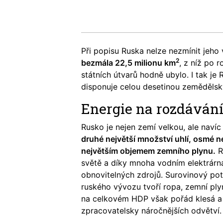
Při popisu Ruska nelze nezmínit jeho 
2
bezmála 22,5 milionu km
, z níž po 
státních útvarů hodně ubylo. I tak je
disponuje celou desetinou zemědělsk
Energie na rozdáván
Rusko je nejen zemí velkou, ale navíc
druhé největší množství uhlí, osmé n
největším objemem zemního plynu.
R
světě a díky mnoha vodním elektrárn
obnovitelných zdrojů. Surovinový pot
ruského vývozu tvoří ropa, zemní ply
na celkovém HDP však pořád klesá a r
zpracovatelsky náročnějších odvětví.