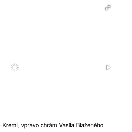
Hned 
jezer
 Kreml, vpravo chrám Vasila Blaženého
na Ze