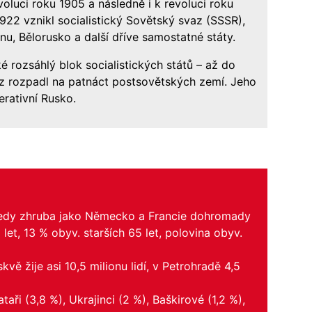
voluci roku 1905 a následně i k revoluci roku
1922 vznikl socialistický Sovětský svaz (SSSR),
u, Bělorusko a další dříve samostatné státy.
 rozsáhlý blok socialistických států – až do
az rozpadl na patnáct postsovětských zemí. Jeho
erativní Rusko.
 tedy zhruba jako Německo a Francie dohromady
 let, 13 % obyv. starších 65 let, polovina obyv.
vě žije asi 10,5 milionu lidí, v Petrohradě 4,5
aři (3,8 %), Ukrajinci (2 %), Baškirové (1,2 %),