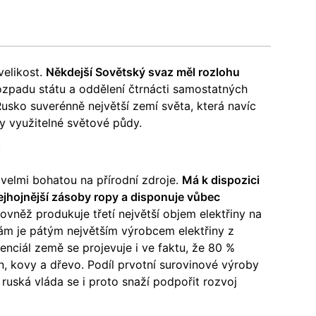
velikost.
Někdejší Sovětský svaz měl rozlohu
rozpadu státu a oddělení čtrnácti samostatných
 Rusko suverénně největší zemí světa, která navíc
y využitelné světové půdy.
í
 velmi bohatou na přírodní zdroje.
Má k dispozici
ejhojnější zásoby ropy a disponuje vůbec
ovněž produkuje třetí největší objem elektřiny na
ám je pátým největším výrobcem elektřiny z
enciál země se projevuje i ve faktu, že 80 %
n, kovy a dřevo. Podíl prvotní surovinové výroby
uská vláda se i proto snaží podpořit rozvoj