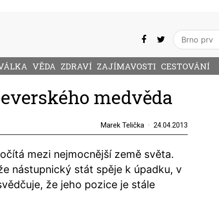
VÁLKA
VĚDA
ZDRAVÍ
ZAJÍMAVOSTI
CESTOVÁNÍ
severského medvěda
Marek Telička
24.04.2013
počítá mezi nejmocnější země světa.
e nástupnický stát spěje k úpadku, v
ědčuje, že jeho pozice je stále