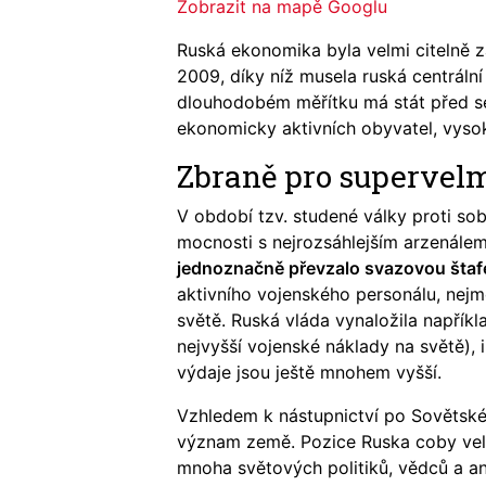
Zobrazit na mapě Googlu
Ruská ekonomika byla velmi citelně z
2009, díky níž musela ruská centráln
dlouhodobém měřítku má stát před s
ekonomicky aktivních obyvatel, vysok
Zbraně pro supervel
V období tzv. studené války proti so
mocnosti s nejrozsáhlejším arzenále
jednoznačně převzalo svazovou štaf
aktivního vojenského personálu, nejm
světě. Ruská vláda vynaložila napříkl
nejvyšší vojenské náklady na světě), 
výdaje jsou ještě mnohem vyšší.
Vzhledem k nástupnictví po Sovětské
význam země. Pozice Ruska coby vel
mnoha světových politiků, vědců a an