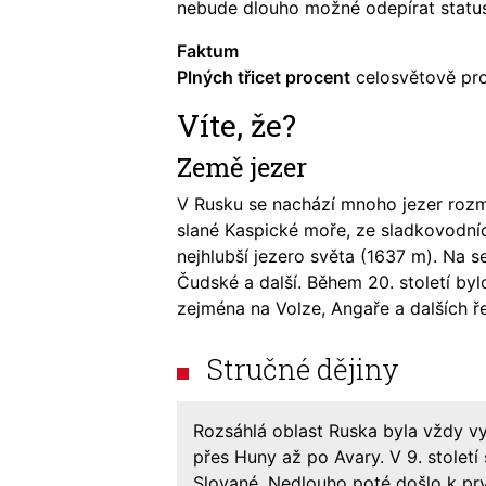
nebude dlouho možné odepírat status
Faktum
Plných třicet procent
celosvětově pro
Víte, že?
Země jezer
V Rusku se nachází mnoho jezer rozma
slané Kaspické moře, ze sladkovodníc
nejhlubší jezero světa (1637 m). Na 
Čudské a další. Během 20. století by
zejména na Volze, Angaře a dalších ř
Stručné dějiny
Rozsáhlá oblast Ruska byla vždy 
přes Huny až po Avary. V 9. stolet
Slované. Nedlouho poté došlo k pr