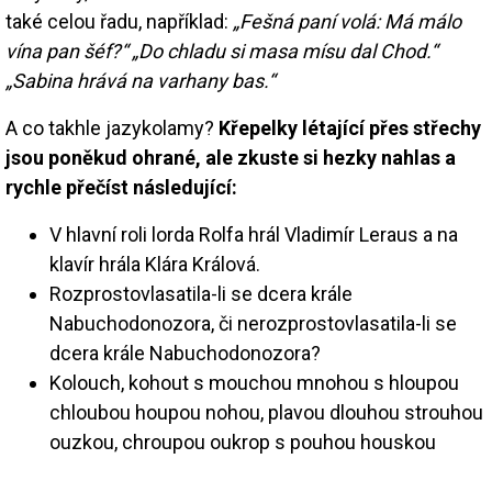
také celou řadu, například:
„Fešná paní volá: Má málo
vína pan šéf?“ „Do chladu si masa mísu dal Chod.“
„Sabina hrává na varhany bas.“
A co takhle jazykolamy?
Křepelky létající přes střechy
jsou poněkud ohrané, ale zkuste si hezky nahlas a
rychle přečíst následující:
V hlavní roli lorda Rolfa hrál Vladimír Leraus a na
klavír hrála Klára Králová.
Rozprostovlasatila-li se dcera krále
Nabuchodonozora, či nerozprostovlasatila-li se
dcera krále Nabuchodonozora?
Kolouch, kohout s mouchou mnohou s hloupou
chloubou houpou nohou, plavou dlouhou strouhou
ouzkou, chroupou oukrop s pouhou houskou