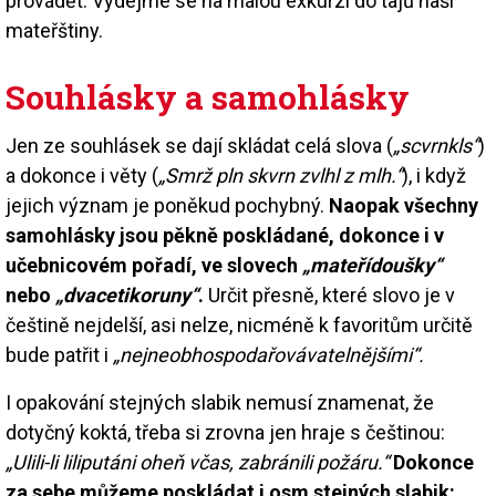
provádět. Vydejme se na malou exkurzi do tajů naší
mateřštiny.
Souhlásky a samohlásky
Jen ze souhlásek se dají skládat celá slova (
„scvrnkls“
)
a dokonce i věty (
„Smrž pln skvrn zvlhl z mlh.“
), i když
jejich význam je poněkud pochybný.
Naopak všechny
samohlásky jsou pěkně poskládané, dokonce i v
učebnicovém pořadí, ve slovech
„mateřídoušky“
nebo
„dvacetikoruny“
.
Určit přesně, které slovo je v
češtině nejdelší, asi nelze, nicméně k favoritům určitě
bude patřit i
„nejneobhospodařovávatelnějšími“.
I opakování stejných slabik nemusí znamenat, že
dotyčný koktá, třeba si zrovna jen hraje s češtinou:
„Ulili-li liliputáni oheň včas, zabránili požáru.“
Dokonce
za sebe můžeme poskládat i osm stejných slabik: