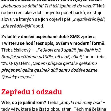
„Nebudou se štítiti títi Ti ti tiší špehové do vazu?“
Naši
rodnou řeč také zdobí největší počet háčků, existují
slova, ve kterých se jich objeví i pět:
„nejztřeštěnější“
,
„přesvědčivější“
apod.
Zvláště v dnešní uspěchané době SMS zpráv a
Twitteru se hodí těsnopis, ovšem v moderní formě.
Třeba číslicový –
„Pe3kovi bra3 spa3li, jak 8ahlí lo3,
3mající pos3břené pi100le, o5 a o5, s3leli,“
nebo třeba
tzv. Q-systém:
„Qapem přiqačil qartál a qelikému
přeqapení qalita qasinek qůli qantu dodáveqázne.
Qasinky neqasí.“
Zepředu i odzadu
Víte, co je palindrom?
Třeba
„kobyla má malý bok“
–
tedy věty, které lze číst z obou stran. Těch má čeština