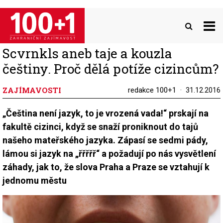
Přejít
k
hlavnímu
obsahu
Scvrnkls aneb taje a kouzla
češtiny. Proč dělá potíže cizincům?
ZAJÍMAVOSTI
redakce 100+1
31.12.2016
„Čeština není jazyk, to je vrozená vada!“ prskají na
fakultě cizinci, když se snaží proniknout do tajů
našeho mateřského jazyka. Zápasí se sedmi pády,
lámou si jazyk na „řřřřř“ a požadují po nás vysvětlení
záhady, jak to, že slova Praha a Praze se vztahují k
jednomu městu