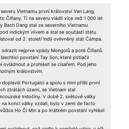
 severu Vietnamu první království Van Lang,
o Číňany. Ti na severu vládli více než 1 000 let
ky Bach Dang stal ze severního Vietnamu
 pod indickým vlivem a stal se součástí státu
stoval od 2. století Indií ovlivněný stát Čampa.
ci odrazit nejprve vpády Mongolů a poté Číňanů.
í šlechtici povstání Tay Son, které potlačil
 ovládnout a prohlásit se císařem. Pod jeho
notným královstvím.
oplavili Portugalci a spolu s nimi přišli první
ch ztrátách území, se Vietnam stal
ancouzské Indočíny. V době 2. světové války
na konci války vzdali, bylo v zemi de facto
 vůdce Ho Či Min a po krátkém povstání vyhlásil
mi ovládnout, což vedlo k osmileté válce, v níž