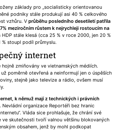
ženy základy pro „socialisticky orientovanou
tněné podniky stále produkují asi 40 % celkového
st vzhůru. V
průběhu posledního desetiletí patřila
% meziročním růstem k nejrychleji rostoucím na
 HDP stále klesá (cca 25 % v roce 2000, jen 20 %
 % stoupl podíl průmyslu.
pečný internet
hojně zmiňovány ve vietnamských médiích.
 už poměrně otevřená a neinformují jen o úspěších
 noviny, stejně jako televize a rádio, ovšem musí
y.
rnet, k němuž mají z technických i právních
.
Nevládní organizace Reportéři bez hranic
nternetu“. Vláda sice prohlašuje, že chrání své
ve skutečnosti tvoří valnou většinu blokovaných
oženským obsahem, jenž by mohl podkopat