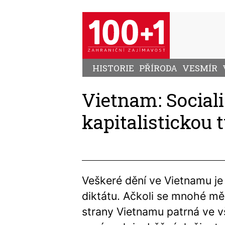
Přejít
k
hlavnímu
obsahu
HISTORIE
PŘÍRODA
VESMÍR
Vietnam: Social
kapitalistickou t
Veškeré dění ve Vietnamu je
diktátu. Ačkoli se mnohé měn
strany Vietnamu patrná ve v