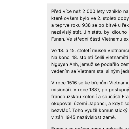
Před více než 2 000 lety vzniklo na
které ovšem bylo ve 2. století dobyt
a teprve roku 938 se po bitvě u ře
nezávislý stát. Jih státu byl dlouho
Funan. Ve střední části Vietnamu exi
Ve 13. a 15. století museli Vietnam
Na konci 18. století čelili vietnamšt
Nguyen Anh, jemuž se podařilo zemi
vedením se Vietnam stal silným jed
V roce 1516 se ke břehům Vietnamu d
misionáři. V roce 1887, po postupný
francouzskou kolonií a součástí Fr
okupovali území Japonci, a když se 
bezvládí. Toho využil komunistický
v září 1945 nezávislost země.
Francie se ovšem znovu pokusila ze