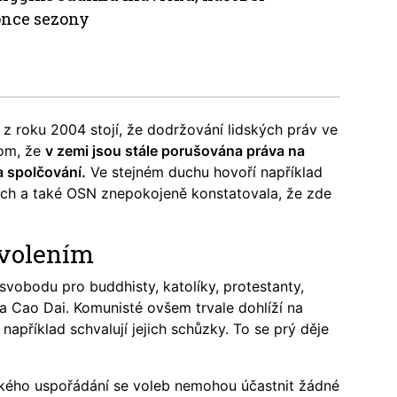
Jedno
once sezony
 z roku 2004 stojí, že dodržování lidských práv ve
tom, že
v zemi jsou stále porušována práva na
a spolčování.
Ve stejném duchu hovoří například
ch a také OSN znepokojeně konstatovala, že zde
svolením
svobodu pro buddhisty, katolíky, protestanty,
 a Cao Dai. Komunisté ovšem trvale dohlíží na
apříklad schvalují jejich schůzky. To se prý děje
tického uspořádání se voleb nemohou účastnit žádné