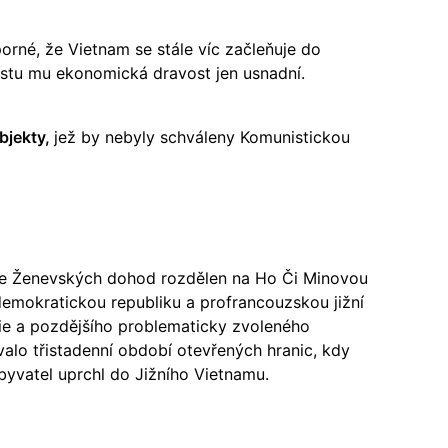
rné, že Vietnam se stále víc začleňuje do
estu mu ekonomická dravost jen usnadní.
bjekty,
jež by nebyly schváleny Komunistickou
dle Ženevských dohod rozdělen na Ho Či Minovou
emokratickou republiku a profrancouzskou jižní
ie a pozdějšího problematicky zvoleného
alo třistadenní období otevřených hranic, kdy
byvatel uprchl do Jižního Vietnamu.