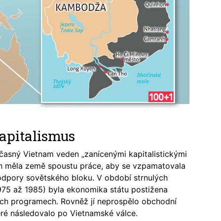
kapitalismus
časný Vietnam veden „zanícenými kapitalistickými
ech měla země spoustu práce, aby se vzpamatovala
odpory sovětského bloku. V období strnulých
1975 až 1985) byla ekonomika státu postižena
ních programech. Rovněž jí neprospělo obchodní
ré následovalo po Vietnamské válce.