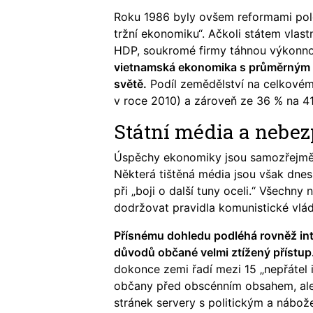
Roku 1986 byly ovšem reformami polo
tržní ekonomiku“. Ačkoli státem vlas
HDP, soukromé firmy táhnou výkonno
vietnamská ekonomika s průměrným 7
světě.
Podíl zemědělství na celkovém
v roce 2010) a zároveň ze 36 % na 41
Státní média a nebez
Úspěchy ekonomiky jsou samozřejmě 
Některá tištěná média jsou však dnes
při „boji o další tuny oceli.“ Všechny
dodržovat pravidla komunistické vlád
Přísnému dohledu podléhá rovněž inte
důvodů občané velmi ztížený přístup
dokonce zemi řadí mezi 15 „nepřátel i
občany před obscénním obsahem, ale 
stránek servery s politickým a náb