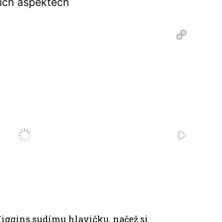
ních aspektech
iggins sudímu hlavičku, načež si