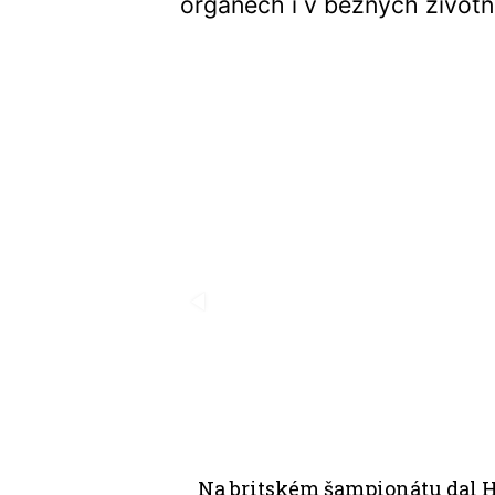
orgánech i v běžných život
Na britském šampionátu dal H