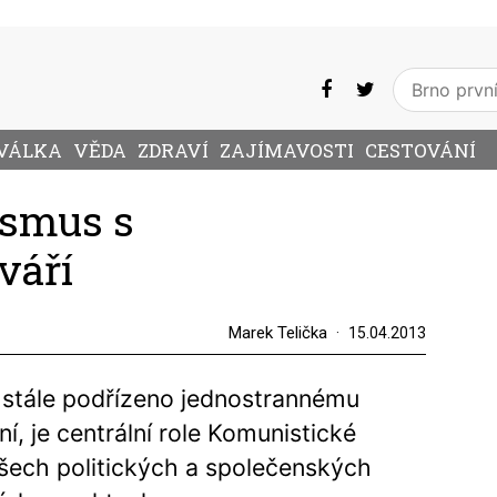
VÁLKA
VĚDA
ZDRAVÍ
ZAJÍMAVOSTI
CESTOVÁNÍ
ismus s
váří
Marek Telička
15.04.2013
 stále podřízeno jednostrannému
í, je centrální role Komunistické
šech politických a společenských