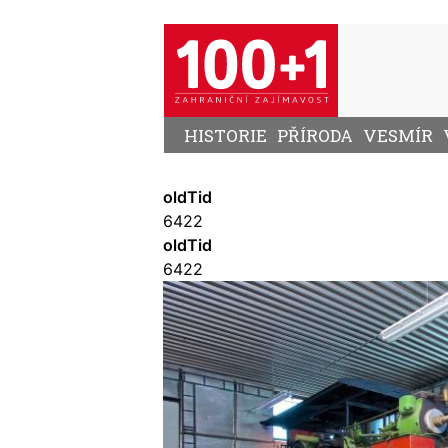
Přejít
k
hlavnímu
obsahu
HISTORIE
PŘÍRODA
VESMÍR
oldTid
6422
oldTid
6422
Image