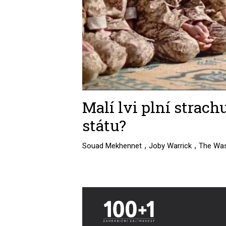
Malí lvi plní strach
státu?
,
,
Souad Mekhennet
Joby Warrick
The Was