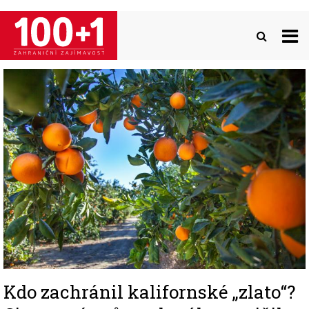
Přejít
k
hlavnímu
obsahu
Image
Kdo zachránil kalifornské „zlato“?