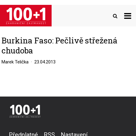
Přejít
k
hlavnímu
obsahu
Burkina Faso: Pečlivě střežená
chudoba
Marek Telička
23.04.2013
Předplatné
RSS
Nastavení