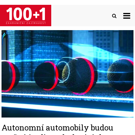
Přejít
k
hlavnímu
obsahu
Image
Autonomní automobily budou