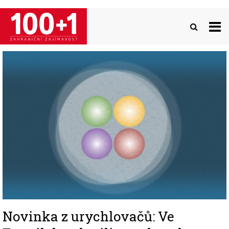
Přejít
k
hlavnímu
obsahu
Image
Novinka z urychlovačů: Ve