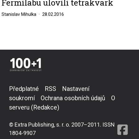
Fermilabu ulovili tetrakvark
Stanislav Mihulka
28.02.2016
Předplatné
RSS
Nastavení
soukromí
Ochrana osobních údajů
O
serveru (Redakce)
© Extra Publishing, s. r. o. 2007–2011. ISSN
1804-9907