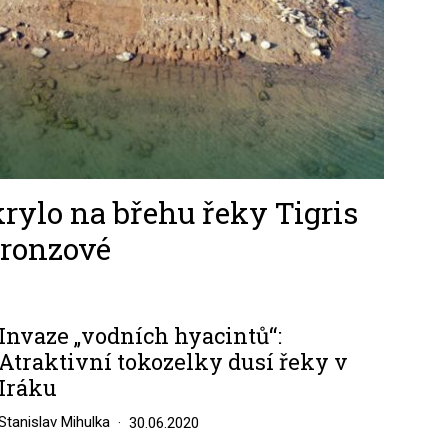
ylo na břehu řeky Tigris
bronzové
Invaze „vodních hyacintů“:
Atraktivní tokozelky dusí řeky v
Iráku
Stanislav Mihulka
30.06.2020