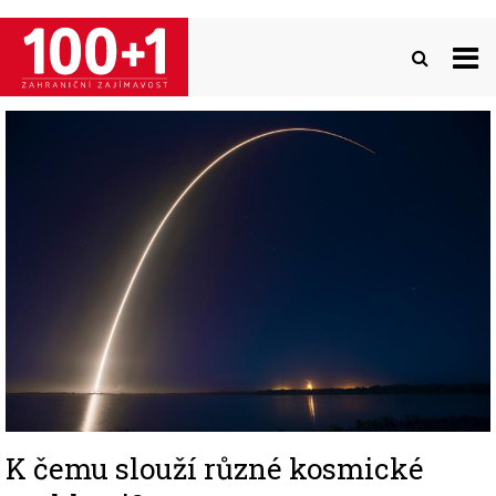
Přejít
k
hlavnímu
obsahu
Image
K čemu slouží různé kosmické