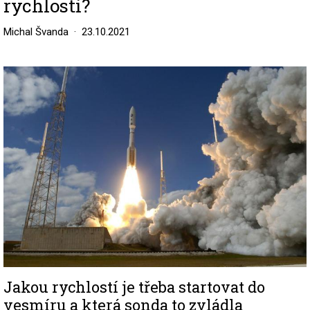
rychlosti?
Michal Švanda
23.10.2021
Image
Jakou rychlostí je třeba startovat do
vesmíru a která sonda to zvládla