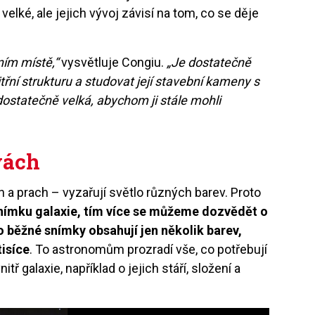
elké, ale jejich vývoj závisí na tom, co se děje
ním místě,“
vysvětluje Congiu.
„Je dostatečně
nitřní strukturu a studovat její stavební kameny s
dostatečně velká, abychom ji stále mohli
rvách
n a prach – vyzařují světlo různých barev. Proto
snímku galaxie, tím více se můžeme dozvědět o
o běžné snímky obsahují jen několik barev,
isíce
. To astronomům prozradí vše, co potřebují
ř galaxie, například o jejich stáří, složení a