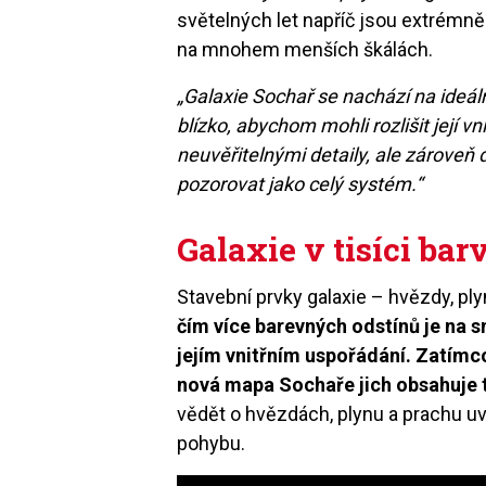
světelných let napříč jsou extrémně v
na mnohem menších škálách.
„Galaxie Sochař se nachází na ideál
blízko, abychom mohli rozlišit její v
neuvěřitelnými detaily, ale zároveň 
pozorovat jako celý systém.“
Galaxie v tisíci ba
Stavební prvky galaxie – hvězdy, ply
čím více barevných odstínů je na 
jejím vnitřním uspořádání. Zatímc
nová mapa Sochaře jich obsahuje t
vědět o hvězdách, plynu a prachu uvnit
pohybu.