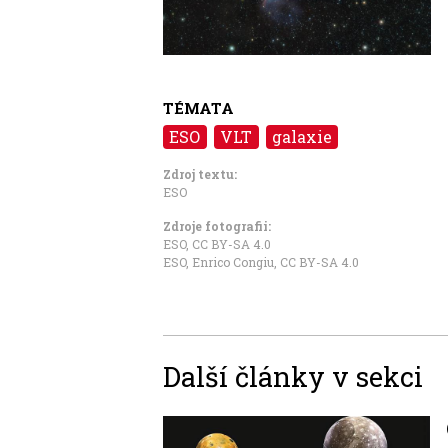
TÉMATA
ESO
VLT
galaxie
Zdroj textu:
ESO
Zdroje fotografii:
ESO
,
CC BY-SA 4.0
ESO, Enrico Congiu
,
CC BY-SA 4.0
Další články v sekci
Image