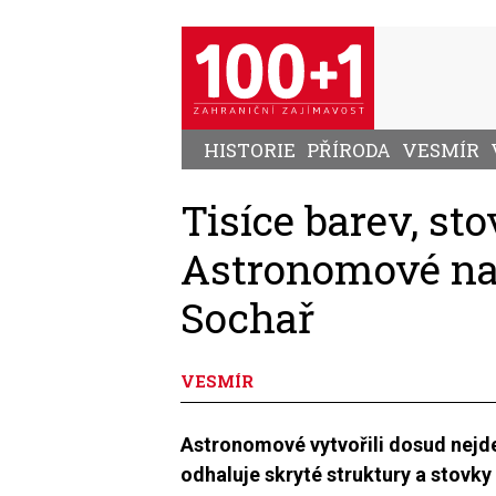
Přejít
k
hlavnímu
obsahu
HISTORIE
PŘÍRODA
VESMÍR
Tisíce barev, st
Astronomové nah
Sochař
VESMÍR
Astronomové vytvořili dosud nejde
odhaluje skryté struktury a stovky