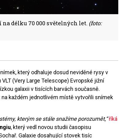
í na délku 70 000 světelných let.
(foto:
 snímek, který odhaluje dosud neviděné rysy v
 VLT (Very Large Telescope) Evropské jižní
ízkou galaxii v tisících barvách současně.
na každém jednotlivém místě vytvořili snímek
systémy, kterým se stále snažíme porozumět,“
říká
ngiu
, který vedl novou studii časopisu
 Sochař. Galaxie dosahující stovek tisíc