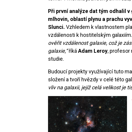
Při první analýze dat tým odhalil v
mlhovin, oblastí plynu a prachu v
Slunci.
Vzhledem k vlastnostem plan
vzdálenosti k hostitelským galaxiím
ověřit vzdálenost galaxie, což je zá
galaxie,“
říká
Adam Leroy
, profesor
studie.
Budoucí projekty využívající tuto m
složení a tvoří hvězdy v celé této gal
vliv na galaxii, jejíž celá velikost je t
Image