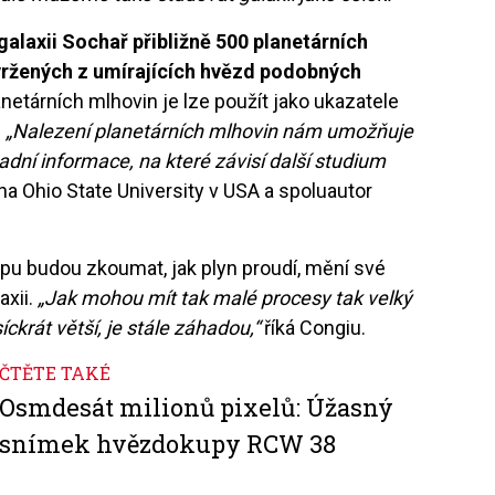
 galaxii Sochař přibližně 500 planetárních
yvržených z umírajících hvězd podobných
etárních mlhovin je lze použít jako ukazatele
.
„Nalezení planetárních mlhovin nám umožňuje
sadní informace, na které závisí další studium
 na Ohio State University v USA a spoluautor
apu budou zkoumat, jak plyn proudí, mění své
axii.
„Jak mohou mít tak malé procesy tak velký
isíckrát větší, je stále záhadou,“
říká Congiu.
ČTĚTE TAKÉ
Osmdesát milionů pixelů: Úžasný
snímek hvězdokupy RCW 38