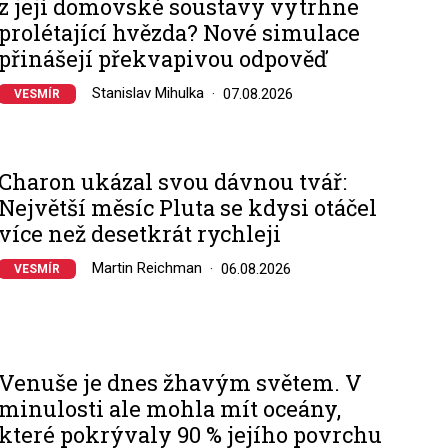
z její domovské soustavy vytrhne
prolétající hvězda? Nové simulace
přinášejí překvapivou odpověď
Stanislav Mihulka
07.08.2026
VESMÍR
Charon ukázal svou dávnou tvář:
Největší měsíc Pluta se kdysi otáčel
více než desetkrát rychleji
Martin Reichman
06.08.2026
VESMÍR
Venuše je dnes žhavým světem. V
minulosti ale mohla mít oceány,
které pokrývaly 90 % jejího povrchu