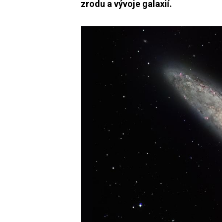
zrodu a vývoje galaxií.