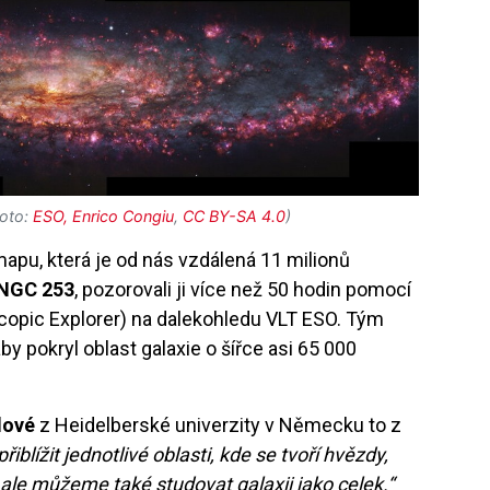
foto:
ESO, Enrico Congiu
,
CC BY-SA 4.0
)
 mapu, která je od nás vzdálená 11 milionů
NGC 253
, pozorovali ji více než 50 hodin pomocí
copic Explorer) na dalekohledu VLT ESO. Tým
by pokryl oblast galaxie o šířce asi 65 000
lové
z Heidelberské univerzity v Německu to z
iblížit jednotlivé oblasti, kde se tvoří hvězdy,
 ale můžeme také studovat galaxii jako celek.“