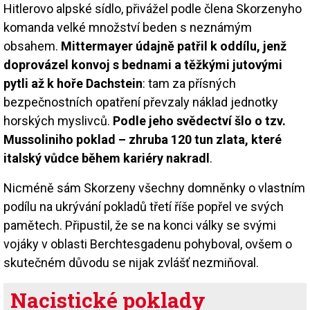
Hitlerovo alpské sídlo, přivážel podle člena Skorzenyho
komanda velké množství beden s neznámým
obsahem.
Mittermayer údajně patřil k oddílu, jenž
doprovázel konvoj s bednami a těžkými jutovými
pytli až k hoře Dachstein
: tam za přísných
bezpečnostních opatření převzaly náklad jednotky
horských myslivců.
Podle jeho svědectví šlo o tzv.
Mussoliniho poklad – zhruba 120 tun zlata, které
italský vůdce během kariéry nakradl
.
Nicméně sám Skorzeny všechny domněnky o vlastním
podílu na ukrývání pokladů třetí říše popřel ve svých
pamětech. Připustil, že se na konci války se svými
vojáky v oblasti Berchtesgadenu pohyboval, ovšem o
skutečném důvodu se nijak zvlášť nezmiňoval.
Nacistické poklady