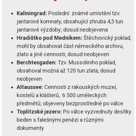
Kaliningrad:
Poslední známé umístění tzv.
jantarové komnaty, obsahující zhruba 4,5 tun
jantarové výzdoby; dosud neobjevena
Hradištko pod Medníkem:
Štěchovický poklad,
mohl by obsahovat část německého archivu,
zlato a jiné cennosti; dosud neobjeven
Berchtesgaden:
Tzv. Mussoliniho poklad,
obsahoval možná až 120 tun zlata; dosud
neobjeven
Altaussee:
Cennosti z rakouských muzeí,
kostelů a klášterů, 6 500 uměleckých
předmětů; objeveny bezprostředně po válce
Toplitzské jezero:
Po válce vyzvednuty desítky
beden s falešnými penězi a různými
dokumenty