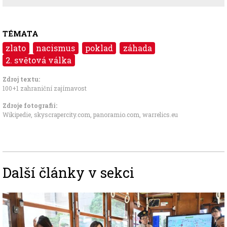
TÉMATA
zlato
nacismus
poklad
záhada
2. světová válka
Zdroj textu:
100+1 zahraniční zajímavost
Zdroje fotografii:
Wikipedie, skyscrapercity.com, panoramio.com, warrelics.eu
Další články v sekci
Image