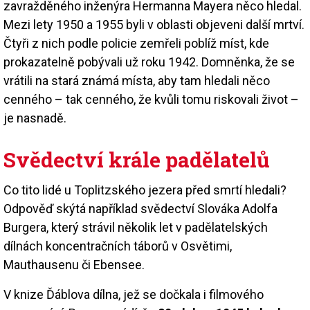
zavražděného inženýra Hermanna Mayera něco hledal.
Mezi lety 1950 a 1955 byli v oblasti objeveni další mrtví.
Čtyři z nich podle policie zemřeli poblíž míst, kde
prokazatelně pobývali už roku 1942. Domněnka, že se
vrátili na stará známá místa, aby tam hledali něco
cenného – tak cenného, že kvůli tomu riskovali život –
je nasnadě.
Svědectví krále padělatelů
Co tito lidé u Toplitzského jezera před smrtí hledali?
Odpověď skýtá například svědectví Slováka Adolfa
Burgera, který strávil několik let v padělatelských
dílnách koncentračních táborů v Osvětimi,
Mauthausenu či Ebensee.
V knize Ďáblova dílna, jež se dočkala i filmového