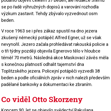
podařilo objevit celkem 37 beden, ale redakce Sternu
se po řadě výhružných dopisů a varování rozhodla
výzkum zastavit. Tehdy zbývalo vyzvednout osm
beden.
V roce 1963 se i přes zákaz spustil na dno jezera
zkušený německý potápěč Alfred Egner, už se však
nevynořil. Jezero začala prohledávat rakouská policie a
o tři týdny později objevila Egnerovo tělo v hloubce
téměř 70 metrů. Následná akce Maskovací závěs měla
s konečnou platností odhalit tajemství dna
Toplitzského jezera. Policejní potápěči vyzvedli 38
beden a podle oficiálních zpráv v nich nalezli především
padělané bankovky a dokumentaci ke zbraním.
Co viděl Otto Skorzeny
Koncem 90. let se objevilo svědectví Rakušana