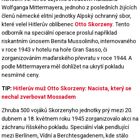
Wolfganga Mittermayera, jednoho z posledních žijících
členů německé elitní jednotky Alpský ochranný sbor,
které velel Hitlerův oblíbenec
Otto Skorzeny
. Tento
odborník na speciální operace proslul například
riskantním únosem Benita Mussoliniho, internovaného
v roce 1943 v hotelu na hoře Gran Sasso, či
zorganizováním maďarského převratu v roce 1944. A
podle Mittermayera měl dohlížet na ukrytí pokladu
nesmírné ceny.
TIP:
Hitlerův muž Otto Skorzeny: Nacista, který se
nechal zverbovat Mossadem
Zhruba 500 vojáků Skorzenyho jednotky prý mezi 20.
dubnem a 18. květnem roku 1945 zorganizovalo akci na
záchranu říšského pokladu. Speciální vlak pendlující
mezi Berlínem, Vídní a Berchtesgadenem, kde stálo