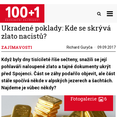
Přejít
k
hlavnímu
obsahu
Ukradené poklady: Kde se skrývá
zlato nacistů?
ZAJÍMAVOSTI
Richard Guryča
09.09.2017
Když byly dny tisícileté říše sečteny, snažili se její
pohlaváři naloupené zlato a tajné dokumenty ukrýt
před Spojenci. Část se záhy podařilo objevit, ale část
stále spočívá někde v alpských jezerech a šachtách.
Najdeme je vůbec někdy?
Fotogalerie
6