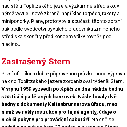
nacisté u Toplitzského jezera výzkumné středisko, v
němž vyvíjeli nové zbraně, například torpéda, rakety a
miniponorky. Plány, prototypy a součásti těchto zbraní
pak podle svědectví bývalého pracovníka zmíněného
střediska skončily před koncem války rovněž pod
hladinou.
Zastrašený Stern
První oficiální a dobře připravenou průzkumnou výpravu
na dno Toplitzského jezera zorganizoval týdeník Stern.
V srpnu 1959 vyzvedli potápěči ze dna nádrže bednu
s 55 tisíci padělaných bankovek. Následovaly dvě
bedny s dokumenty Kaltenbrunnerova úřadu, mezi
nimiž se našly instrukce pro tajné agenty, údaje o
nich či pokyny pro provádění sabotáží
. Na dně se