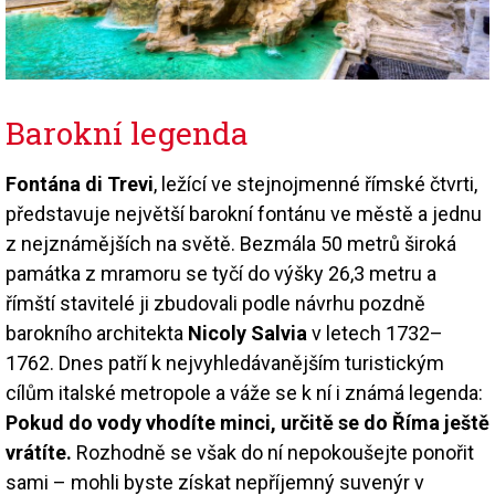
Barokní legenda
Fontána di Trevi
, ležící ve stejnojmenné římské čtvrti,
představuje největší barokní fontánu ve městě a jednu
z nejznámějších na světě. Bezmála 50 metrů široká
památka z mramoru se tyčí do výšky 26,3 metru a
římští stavitelé ji zbudovali podle návrhu pozdně
barokního architekta
Nicoly Salvia
v letech 1732–
1762. Dnes patří k nejvyhledávanějším turistickým
cílům italské metropole a váže se k ní i známá legenda:
Pokud do vody vhodíte minci, určitě se do Říma ještě
vrátíte.
Rozhodně se však do ní nepokoušejte ponořit
sami – mohli byste získat nepříjemný suvenýr v