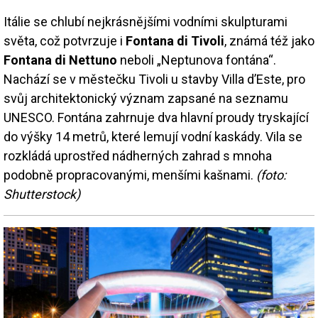
Itálie se chlubí nejkrásnějšími vodními skulpturami
světa, což potvrzuje i
Fontana di Tivoli
, známá též jako
Fontana di Nettuno
neboli „Neptunova fontána“.
Nachází se v městečku Tivoli u stavby Villa d’Este, pro
svůj architektonický význam zapsané na seznamu
UNESCO. Fontána zahrnuje dva hlavní proudy tryskající
do výšky 14 metrů, které lemují vodní kaskády. Vila se
rozkládá uprostřed nádherných zahrad s mnoha
podobně propracovanými, menšími kašnami.
(foto:
Shutterstock)