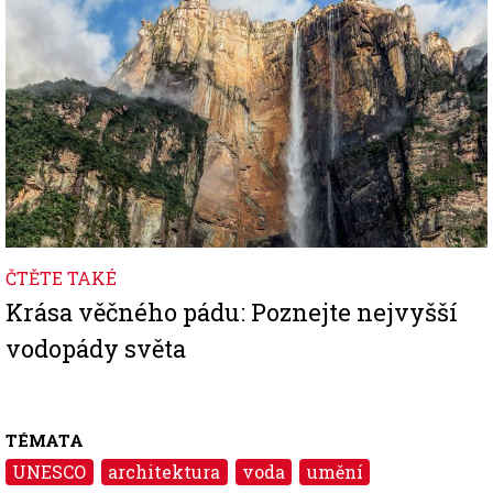
ČTĚTE TAKÉ
Krása věčného pádu: Poznejte nejvyšší
vodopády světa
TÉMATA
UNESCO
architektura
voda
umění