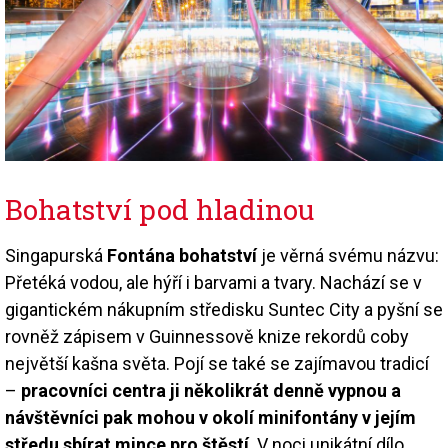
Bohatství pod hladinou
Singapurská
Fontána bohatství
je věrná svému názvu:
Přetéká vodou, ale hýří i barvami a tvary. Nachází se v
gigantickém nákupním středisku Suntec City a pyšní se
rovněž zápisem v Guinnessově knize rekordů coby
největší kašna světa. Pojí se také se zajímavou tradicí
–
pracovníci centra ji několikrát denně vypnou a
návštěvníci pak mohou v okolí minifontány v jejím
středu sbírat mince pro štěstí
. V noci unikátní dílo