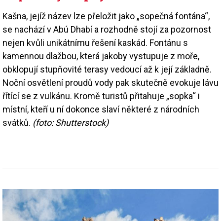
Kašna, jejíž název lze přeložit jako „sopečná fontána“,
se nachází v Abú Dhabí a rozhodně stojí za pozornost
nejen kvůli unikátnímu řešení kaskád. Fontánu s
kamennou dlažbou, která jakoby vystupuje z moře,
obklopují stupňovité terasy vedoucí až k její základně.
Noční osvětlení proudů vody pak skutečně evokuje lávu
řítící se z vulkánu. Kromě turistů přitahuje „sopka“ i
místní, kteří u ní dokonce slaví některé z národních
svátků.
(foto: Shutterstock)
Image