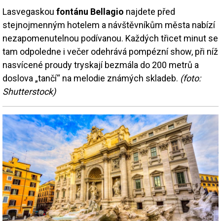
Lasvegaskou
fontánu Bellagio
najdete před
stejnojmenným hotelem a návštěvníkům města nabízí
nezapomenutelnou podívanou. Každých třicet minut se
tam odpoledne i večer odehrává pompézní show, při níž
nasvícené proudy tryskají bezmála do 200 metrů a
doslova „tančí“ na melodie známých skladeb.
(foto:
Shutterstock)