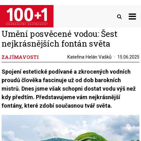
Přejít
k
hlavnímu
obsahu
Umění posvěcené vodou: Šest
nejkrásnějších fontán světa
ZAJÍMAVOSTI
Kateřina Helán Vašků
15.06.2025
Spojení estetické podívané a zkrocených vodních
proudů člověka fascinuje už od dob barokních
mistrů. Dnes jsme však schopni dostat vodu výš než
kdy předtím. Představujeme vám nejkrásnější
fontány, které zdobí současnou tvář světa.