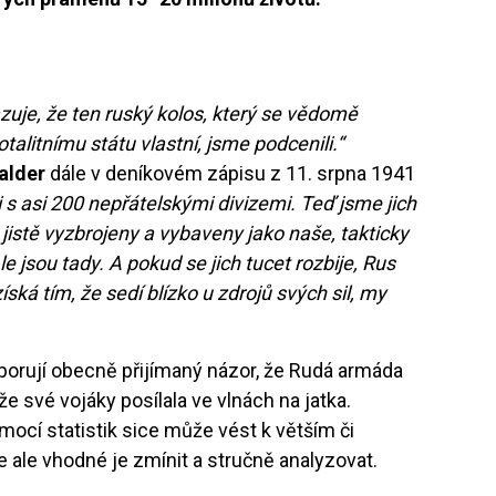
azuje, že ten ruský kolos, který se vědomě
otalitnímu státu vlastní, jsme podcenili.“
alder
dále v deníkovém zápisu z 11. srpna 1941
 s asi 200 nepřátelskými divizemi. Teď jsme jich
u jistě vyzbrojeny a vybaveny jako naše, takticky
 jsou tady. A pokud se jich tucet rozbije, Rus
íská tím, že sedí blízko u zdrojů svých sil, my
porují obecně přijímaný názor, že Rudá armáda
 že své vojáky posílala ve vlnách na jatka.
ocí statistik sice může vést k větším či
e ale vhodné je zmínit a stručně analyzovat.