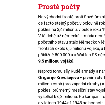
Prosté počty
Na východní frontě proti Sovětům st
de facto stejný počet, v polovině ro
pokles na 3,4 milionu, v půlce roku 
V té době už německá armáda neměla 
početního stavu stálo Německo v lét
frontách okolo 6,5 milionu vojáků, u
přibližně 800 000 a u Waffen SS n
9,5 milionu vojáků.
Naproti tomu síly Rudé armády a nám
Grigorije Krivošejeva
v prvním čtvr
milionu osob (pro západní okruhy) 
poklesl průměrný měsíční stav vojs
vyšplhal k 6,3 milionu. Po kampani r
a v letech 1944 až 1945 se hodnota us