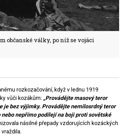
 občanské války, po níž se vojáci
anému rozkozačování, když v lednu 1919
roky vůči kozákům:
„Provádějte masový teror
 je bez výjimky. Provádějte nemilosrdný teror
 nebo nepřímo podílejí na boji proti sovětské
izovala násilné přepady vzdorujících kozáckých
 vraždila.