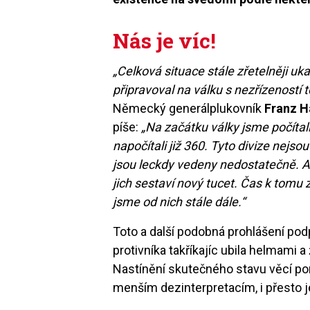
Nás je víc!
„Celková situace stále zřetelněji uk
připravoval na válku s nezřízeností t
Německý generálplukovník
Franz H
píše:
„Na začátku války jsme počítali
napočítali již 360. Tyto divize nejso
jsou leckdy vedeny nedostatečně. Ale
jich sestaví nový tucet. Čas k tomu z
jsme od nich stále dále.“
Toto a další podobná prohlášení pod
protivníka takříkajíc ubila helmami a
Nastínění skutečného stavu věcí pom
menším dezinterpretacím, i přesto j