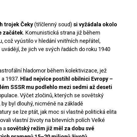
ch trojek Čeky
(tříčlenný soud)
si vyžádala okolo
ve začátek
. Komunistická strana již během
, což vyústilo v hledání vnitřních nepřátel,
 uvádějí, že jich ve svých řadách do roku 1940
astrofální hladomor během kolektivizace, jež
 a 1937.
Hlad nejvíce postihl obilnici Evropy –
celém SSSR mu podlehlo mezi sedmi až deseti
populace. Výčet zločinů, kterých se sovětský
, by byl dlouhý, nicméně na základě
ury se lze ptát, jak moc si vlastně politická elita
ovali vlastní životy na bitevních polích Velké
a a
sovětský režim již měl za dobu své
rých pramenů 15–20 milionů životů.