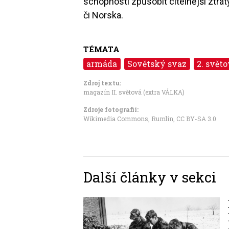
schopnosti způsobit citelnější ztráty
či Norska.
TÉMATA
armáda
Sovětský svaz
2. svět
Zdroj textu:
magazín II. světová (extra VÁLKA)
Zdroje fotografii:
Wikimedia Commons, Rumlin
,
CC BY-SA 3.0
Další články v sekci
Image