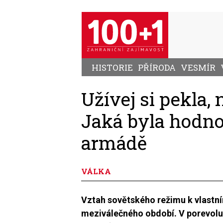
Přejít
k
hlavnímu
obsahu
HISTORIE
PŘÍRODA
VESMÍR
Užívej si pekla, 
Jaká byla hodno
armádě
VÁLKA
Vztah sovětského režimu k vlastní
meziválečného období. V porevoluč