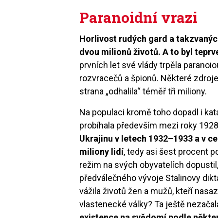
Paranoidní vrazi
Horlivost rudých gard a takzvaný
dvou milionů životů. A to byl tepr
prvních let své vlády trpěla paranoiou
rozvracečů a špionů. Některé zdroje
strana „odhalila“ téměř tři miliony.
Na populaci kromě toho dopadl i kat
probíhala především mezi roky 1928
Ukrajinu v letech 1932–1933 a v 
miliony lidí
, tedy asi šest procent 
režim na svých obyvatelích dopustil
předválečného vývoje Stalinovy diktat
vážila životů žen a mužů, kteří nasaz
vlastenecké války? Ta ještě nezačal
existence na svědomí podle někte