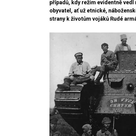
případů, kdy režim evidentně vedl 
obyvatel, ať už etnické, náboženské
strany k životům vojáků Rudé arm