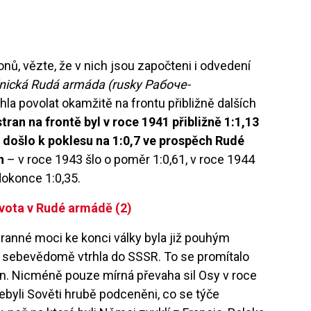
onů, vězte, že v nich jsou započteni i odvedení
lnická Rudá armáda (rusky Рабоче-
la povolat okamžitě na frontu přibližně dalších
tran na frontě byl v roce 1941 přibližně 1:1,13
2 došlo k poklesu na 1:0,7 ve prospěch Rudé
h
– v roce 1943 šlo o poměr 1:0,61, v roce 1944
 dokonce 1:0,35.
ivota v Rudé armádě (2)
branné moci ke konci války byla již pouhým
ak sebevědomě vtrhla do SSSR. To se promítalo
an. Nicméně pouze mírná převaha sil Osy v roce
byli Sověti hrubě podceněni, co se týče