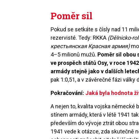
Poměr sil
Pokud se setkáte s čísly nad 11 mili
rezervisté. Tedy: RKKA
(Dělnicko-ro
крестьянская Красная армия)
moh
4–5 milionů mužů.
Poměr sil obou s
ve prospěch států Osy, v roce 194
armády stejně jako v dalších letec
pak 1:0,51, a v závěrečné fázi války
Pokračování:
Jaká byla hodnota ž
A nejen to, kvalita vojska německé 
stínem armády, která v létě 1941 t
především do vývoje ztrát obou str
1941 vede k otázce, zda skutečně ne