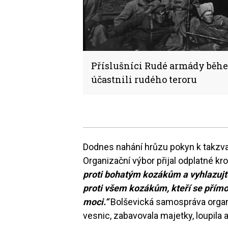
Příslušníci Rudé armády během
účastnili rudého teroru
Dodnes nahání hrůzu pokyn k takzv
Organizační výbor přijal odplatné k
proti bohatým kozákům a vyhlazujte
proti všem kozákům, kteří se přímo
moci.“
Bolševická samospráva organ
vesnic, zabavovala majetky, loupila a