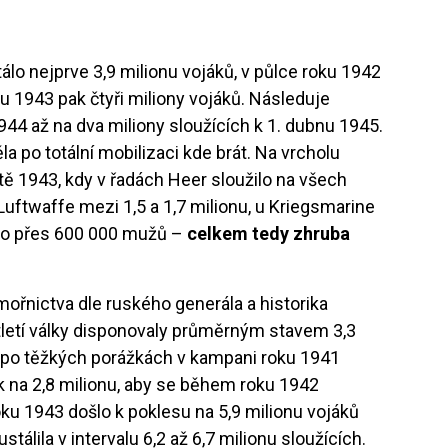
álo nejprve 3,9 milionu vojáků, v půlce roku 1942
ku 1943 pak čtyři miliony vojáků. Následuje
1944 až na dva miliony sloužících k 1. dubnu 1945.
po totální mobilizaci kde brát. Na vrcholu
ě 1943, kdy v řadách Heer sloužilo na všech
 Luftwaffe mezi 1,5 a 1,7 milionu, u Kriegsmarine
ěco přes 600 000 mužů –
celkem tedy zhruba
ořnictva dle ruského generála a historika
tletí války disponovaly průměrným stavem 3,3
a po těžkých porážkách v kampani roku 1941
k na 2,8 milionu, aby se během roku 1942
oku 1943 došlo k poklesu na 5,9 milionu vojáků
tálila v intervalu 6,2 až 6,7 milionu sloužících.