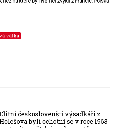
, než na které byli Němci zvyklí z Francie, Polska
ová válka
Elitní českoslovenští výsadkáři z
Holešova byli ochotní se v roce 1968