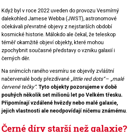
Když byl v roce 2022 uveden do provozu Vesmírný
dalekohled Jamese Webba (JWST), astronomové
očekávali převratné objevy z nejstarších období
kosmické historie. Málokdo ale čekal, že teleskop
téměř okamžitě objeví objekty, které mohou
zpochybnit současné představy o vzniku galaxií i
černých děr.
Na snímcích raného vesmíru se objevily zvláštní
načervenalé body přezdívané
„little red dots“
–
„malé
červené tečky“
.
Tyto objekty pozorujeme v době
pouhých několik set milionů let po Velkém třesku.
Připomínají vzdálené hvězdy nebo malé galaxie,
jejich vlastnosti ale neodpovídají ničemu známému
.
Černé díry starší než galaxie?