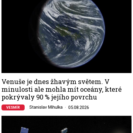
Venuše je dnes žhavým světem. V
minulosti ale mohla mít oceány, které
pokrývaly 90 % jejího povrchu
Stanislav Mihulka
05.08.2026
VESMÍR
Image