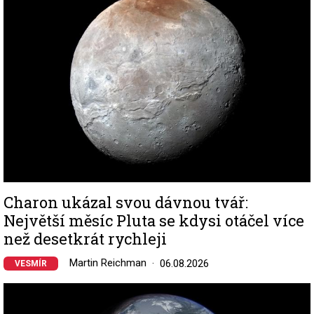
Charon ukázal svou dávnou tvář:
Největší měsíc Pluta se kdysi otáčel více
než desetkrát rychleji
Martin Reichman
06.08.2026
VESMÍR
Image