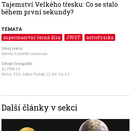
Tajemství Velkého třesku: Co se stalo
během první sekundy?
TÉMATA
supermasivní černá díra
JWST
astrofyzika
Zdroj textu:
Nature
,
Scientific American
Zdroje fotografii:
AI, PDM 1.0
NASA, ESA, Lukas Furtak
,
CC BY-SA 4.0
Další články v sekci
Image