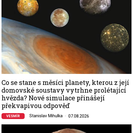
Co se stane s měsíci planety, kterou z její
domovské soustavy vytrhne prolétající
hvězda? Nové simulace přinášejí
překvapivou odpověď
Stanislav Mihulka
07.08.2026
VESMÍR
Image