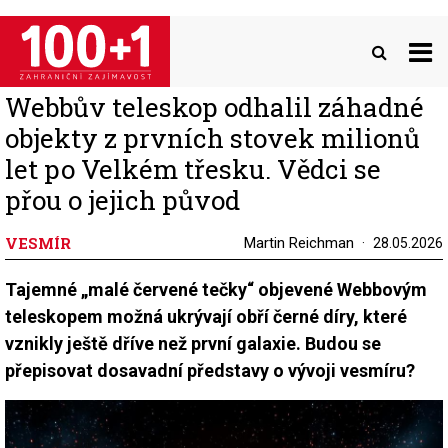
Přejít
k
hlavnímu
obsahu
Webbův teleskop odhalil záhadné
objekty z prvních stovek milionů
let po Velkém třesku. Vědci se
přou o jejich původ
VESMÍR
Martin Reichman
28.05.2026
Tajemné „malé červené tečky“ objevené Webbovým
teleskopem možná ukrývají obří černé díry, které
vznikly ještě dříve než první galaxie. Budou se
přepisovat dosavadní představy o vývoji vesmíru?