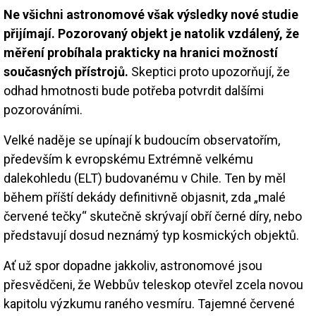
Ne všichni astronomové však výsledky nové studie
přijímají. Pozorovaný objekt je natolik vzdálený, že
měření probíhala prakticky na hranici možností
současných přístrojů.
Skeptici proto upozorňují, že
odhad hmotnosti bude potřeba potvrdit dalšími
pozorováními.
Velké naděje se upínají k budoucím observatořím,
především k evropskému Extrémně velkému
dalekohledu (ELT) budovanému v Chile. Ten by měl
během příští dekády definitivně objasnit, zda „malé
červené tečky“ skutečně skrývají obří černé díry, nebo
představují dosud neznámý typ kosmických objektů.
Ať už spor dopadne jakkoliv, astronomové jsou
přesvědčeni, že Webbův teleskop otevřel zcela novou
kapitolu výzkumu raného vesmíru. Tajemné červené