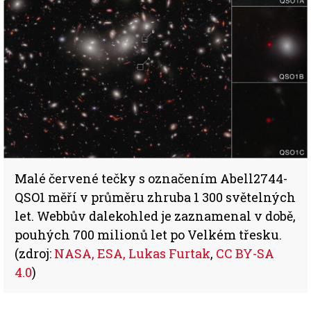
Malé červené tečky s označením Abell2744-
QSO1 měří v průměru zhruba 1 300 světelných
let. Webbův dalekohled je zaznamenal v době,
pouhých 700 milionů let po Velkém třesku.
(zdroj:
NASA, ESA, Lukas Furtak
,
CC BY-SA
4.0
)