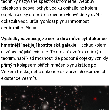
techniky nazývané spektroastrometrie. Webbův
teleskop sledoval pohyb vodíku obíhajícího kolem
objektu a díky drobným změnám vlnové délky světla
dokázali vědci určit rychlost plynu i hmotnost
centrálního tělesa.
Výsledky naznačují, že černá díra může být dokonce
hmotnější než její hostitelská galaxie
– pokud kolem
ní vůbec nějaká existuje. To otevírá dveře exotickým
teoriím, například možnosti, že podobné objekty vznikly
přímým kolapsem obřích mračen plynu krátce po
Velkém třesku, nebo dokonce už v prvních okamžicích
existence vesmíru.
Image