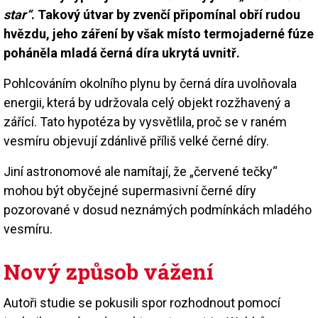
star“
. Takový útvar by zvenčí připomínal obří rudou
hvězdu, jeho záření by však místo termojaderné fúze
poháněla mladá černá díra ukrytá uvnitř.
Pohlcováním okolního plynu by černá díra uvolňovala
energii, která by udržovala celý objekt rozžhavený a
zářící. Tato hypotéza by vysvětlila, proč se v raném
vesmíru objevují zdánlivě příliš velké černé díry.
Jiní astronomové ale namítají, že „červené tečky“
mohou být obyčejné supermasivní černé díry
pozorované v dosud neznámých podmínkách mladého
vesmíru.
Nový způsob vážení
Autoři studie se pokusili spor rozhodnout pomocí