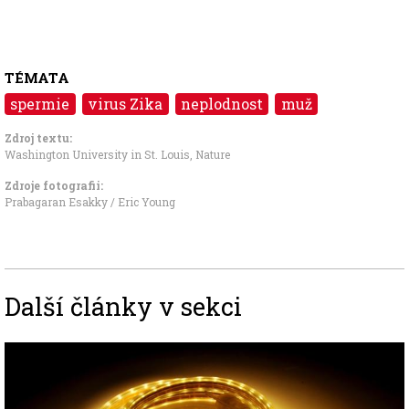
TÉMATA
spermie
virus Zika
neplodnost
muž
Zdroj textu:
Washington University in St. Louis, Nature
Zdroje fotografii:
Prabagaran Esakky / Eric Young
Další články v sekci
Image