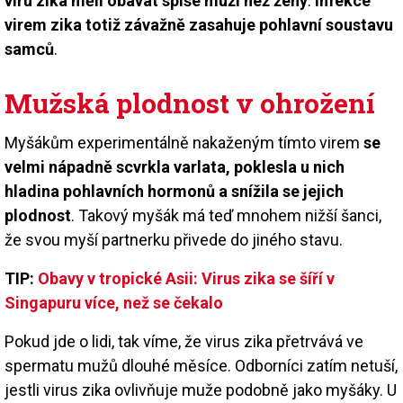
viru zika měli obávat spíše muži než ženy
.
Infekce
virem zika totiž závažně zasahuje pohlavní soustavu
samců
.
Mužská plodnost v ohrožení
Myšákům experimentálně nakaženým tímto virem
se
velmi nápadně scvrkla varlata, poklesla u nich
hladina pohlavních hormonů a snížila se jejich
plodnost
. Takový myšák má teď mnohem nižší šanci,
že svou myší partnerku přivede do jiného stavu.
TIP:
Obavy v tropické Asii: Virus zika se šíří v
Singapuru více, než se čekalo
Pokud jde o lidi, tak víme, že virus zika přetrvává ve
spermatu mužů dlouhé měsíce. Odborníci zatím netuší,
jestli virus zika ovlivňuje muže podobně jako myšáky. U