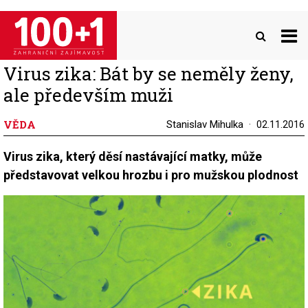
Přejít
k
hlavnímu
obsahu
Virus zika: Bát by se neměly ženy,
ale především muži
VĚDA
Stanislav Mihulka
02.11.2016
Virus zika, který děsí nastávající matky, může
představovat velkou hrozbu i pro mužskou plodnost