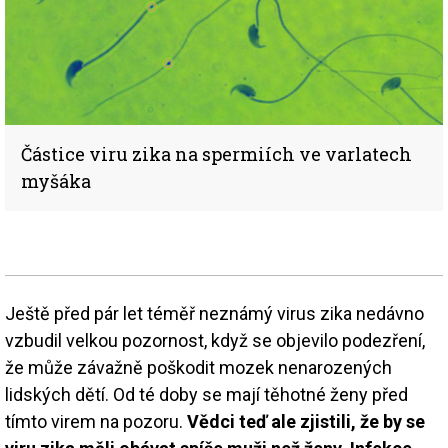
Částice viru zika na spermiích ve varlatech
myšáka
Ještě před pár let téměř neznámý virus zika nedávno
vzbudil velkou pozornost, když se objevilo podezření,
že může závažně poškodit mozek nenarozených
lidských dětí. Od té doby se mají těhotné ženy před
tímto virem na pozoru.
Vědci teď ale zjistili, že by se