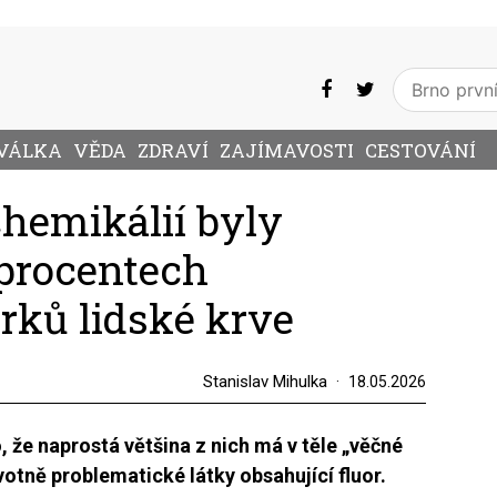
VÁLKA
VĚDA
ZDRAVÍ
ZAJÍMAVOSTI
CESTOVÁNÍ
hemikálií byly
 procentech
rků lidské krve
Stanislav Mihulka
18.05.2026
 že naprostá většina z nich má v těle „věčné
otně problematické látky obsahující fluor.