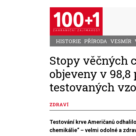
Přejít
k
hlavnímu
obsahu
HISTORIE
PŘÍRODA
VESMÍR
Stopy věčných c
objeveny v 98,8
testovaných vzo
ZDRAVÍ
Testování krve Američanů odhalilo,
chemikálie“ – velmi odolné a zdrav