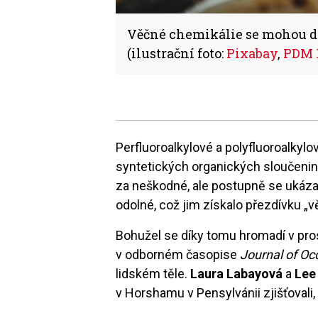
Věčné chemikálie se mohou do
(ilustrační foto:
Pixabay
,
PDM 1
Perfluoroalkylové a polyfluoroalkyl
syntetických organických sloučenin,
za neškodné, ale postupně se ukáza
odolné, což jim získalo přezdívku „v
Bohužel se díky tomu hromadí v pro
v odborném časopise
Journal of Oc
lidském těle.
Laura Labayová
a
Lee
v Horshamu v Pensylvánii zjišťovali, j