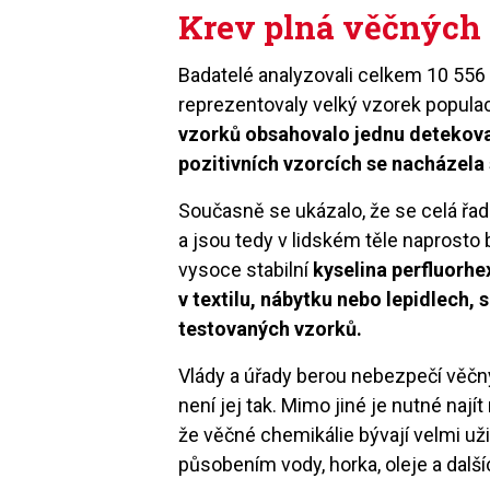
Krev plná věčných 
Badatelé analyzovali celkem 10 556 
reprezentovaly velký vzorek popula
vzorků obsahovalo jednu detekova
pozitivních vzorcích se nacházel
Současně se ukázalo, že se celá řa
a jsou tedy v lidském těle naprosto
vysoce stabilní
kyselina perfluorh
v textilu, nábytku nebo lepidlech,
testovaných vzorků.
Vlády a úřady berou nebezpečí věčný
není jej tak. Mimo jiné je nutné naj
že věčné chemikálie bývají velmi už
působením vody, horka, oleje a další