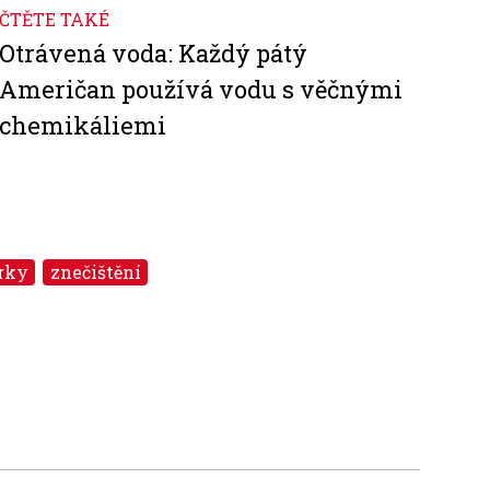
ČTĚTE TAKÉ
Otrávená voda: Každý pátý
Američan používá vodu s věčnými
chemikáliemi
rky
znečištění