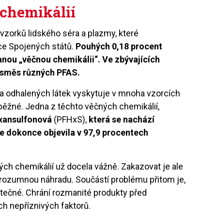
chemikálií
vzorků lidského séra a plazmy, které
ce Spojených států.
Pouhých 0,18 procent
nou „věčnou chemikálii“. Ve zbývajících
a směs různých PFAS.
da odhalených látek vyskytuje v mnoha vzorcích
 běžné. Jedna z těchto věčných chemikálií,
exansulfonová
(PFHxS),
která se nachází
 se dokonce objevila v 97,9 procentech
ch chemikálií už docela vážně. Zakazovat je ale
ít rozumnou náhradu. Součástí problému přitom je,
itečné. Chrání rozmanité produkty před
ch nepříznivých faktorů.