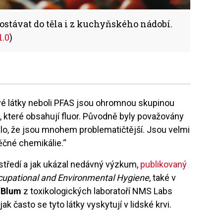
stávat do těla i z kuchyňského nádobí.
.0
)
ové látky neboli PFAS jsou ohromnou skupinou
 které obsahují fluor. Původně byly považovány
lo, že jsou mnohem problematičtější. Jsou velmi
ěčné chemikálie.“
středí a jak ukázal nedávný výzkum,
publikovaný
cupational and Environmental Hygiene
, také v
 Blum
z toxikologických laboratoří NMS Labs
ak často se tyto látky vyskytují v lidské krvi.