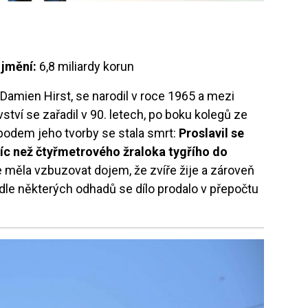
|
jmění:
6,8 miliardy korun
 Damien Hirst, se narodil v roce 1965 a mezi
tví se zařadil v 90. letech, po boku kolegů ze
obodem jeho tvorby se stala smrt:
Proslavil se
íc než čtyřmetrového žraloka tygřího do
ce měla vzbuzovat dojem, že zvíře žije a zároveň
odle některých odhadů se dílo prodalo v přepočtu