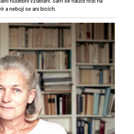
lní hudební vzdělání: Sám se naučil hrát na
ír a nebojí se ani bicích.