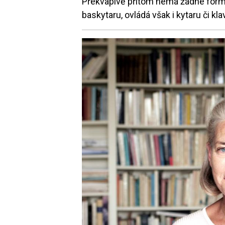
Překvapivě přitom nemá žádné formá
baskytaru, ovládá však i kytaru či klav