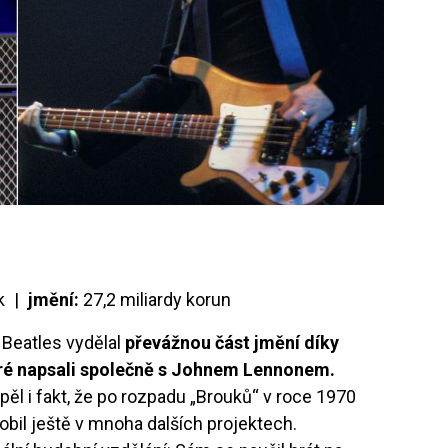
k |
jmění:
27,2 miliardy korun
 Beatles vydělal
převážnou část jmění díky
eré napsali společně s Johnem Lennonem.
l i fakt, že po rozpadu „Brouků“ v roce 1970
obil ještě v mnoha dalších projektech.