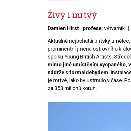
Živý i mrtvý
Damien Hirst
|
profese:
výtvarník 
Aktuálně nejbohatší britský umělec,
prominentní jména ostrovního královs
spolku Young British Artists. Střed
mimo jiné umístěním vycpaného, v
nádrže s formaldehydem
. Instala
je mrtvé, jako by ustrnulo v čase. P
za 353 milionů korun.