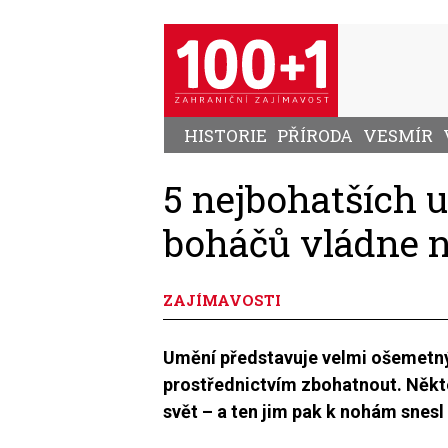
Přejít
k
hlavnímu
obsahu
HISTORIE
PŘÍRODA
VESMÍR
5 nejbohatších 
boháčů vládne n
ZAJÍMAVOSTI
Umění představuje velmi ošemetný
prostřednictvím zbohatnout. Někt
svět – a ten jim pak k nohám snesl