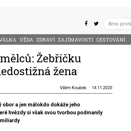
VÁLKA
VĚDA
ZDRAVÍ
ZAJÍMAVOSTI
CESTOVÁNÍ
umělců: Žebříčku
edostižná žena
Vilém Koubek
14.11.2020
 obor a jen málokdo dokáže jeho
eré hvězdy si však svou tvorbou podmanily
 miliardy