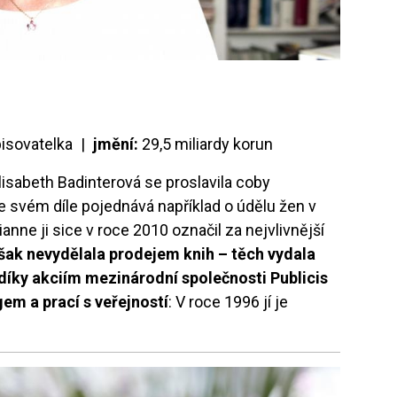
isovatelka |
jmění:
29,5 miliardy korun
lisabeth Badinterová se proslavila coby
e svém díle pojednává například o údělu žen v
nne ji sice v roce 2010 označil za nejvlivnější
šak nevydělala prodejem knih – těch vydala
díky akciím mezinárodní společnosti Publicis
em a prací s veřejností
: V roce 1996 jí je