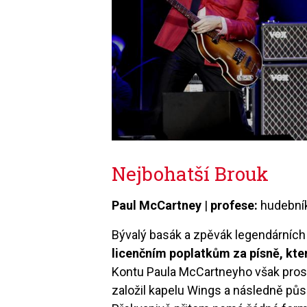
Nejbohatší Brouk
Paul McCartney
|
profese:
hudební
Bývalý basák a zpěvák legendárních
licenčním poplatkům za písně, kt
Kontu Paula McCartneyho však prospě
založil kapelu Wings a následně půs