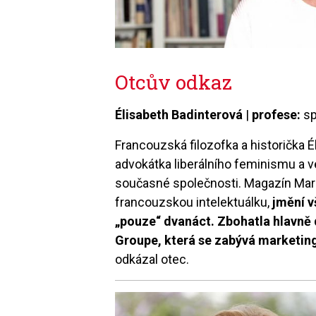
Otcův odkaz
Élisabeth Badinterová
|
profese:
sp
Francouzská filozofka a historička É
advokátka liberálního feminismu a v
současné společnosti. Magazín Maria
francouzskou intelektuálku,
jmění v
„pouze“ dvanáct. Zbohatla hlavně 
Groupe, která se zabývá marketing
odkázal otec.