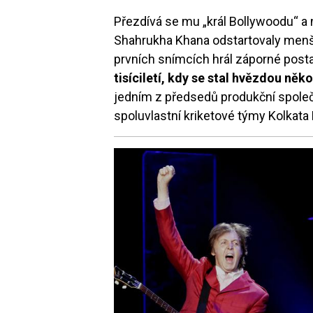
Přezdívá se mu „král Bollywoodu“ a 
Shahrukha Khana odstartovaly menší r
prvních snímcích hrál záporné posta
tisíciletí, kdy se stal hvězdou něk
jedním z předsedů produkční společ
spoluvlastní kriketové týmy Kolkata