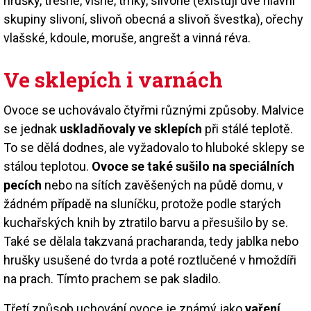
hrušky, třešně, višně, trnky, slivoně (existují dvě hlavní
skupiny slivoní, slivoň obecná a slivoň švestka), ořechy
vlašské, kdoule, moruše, angrešt a vinná réva.
Ve sklepích i varnách
Ovoce se uchovávalo čtyřmi různými způsoby. Malvice
se jednak
uskladňovaly ve sklepích
při stálé teplotě.
To se dělá dodnes, ale vyžadovalo to hluboké sklepy se
stálou teplotou.
Ovoce se také sušilo na speciálních
pecích
nebo na sítích zavěšených na půdě domu, v
žádném případě na sluníčku, protože podle starých
kuchařských knih by ztratilo barvu a přesušilo by se.
Také se dělala takzvaná pracharanda, tedy jablka nebo
hrušky usušené do tvrda a poté roztlučené v hmoždíři
na prach. Tímto prachem se pak sladilo.
Třetí způsob uchování ovoce je známý jako
vaření