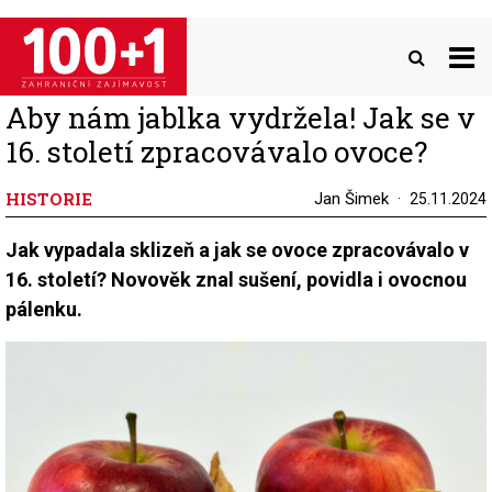
Přejít
k
hlavnímu
obsahu
Aby nám jablka vydržela! Jak se v
16. století zpracovávalo ovoce?
HISTORIE
Jan Šimek
25.11.2024
Jak vypadala sklizeň a jak se ovoce zpracovávalo v
16. století? Novověk znal sušení, povidla i ovocnou
pálenku.