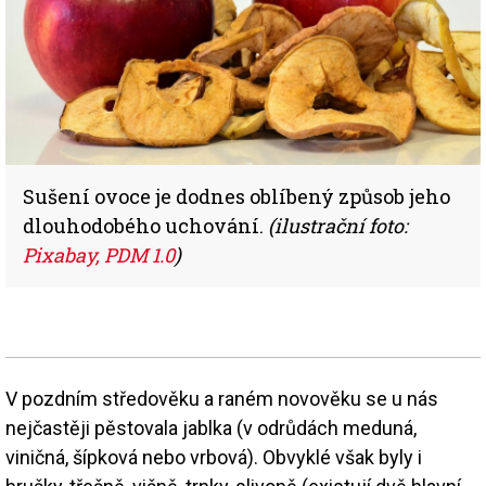
Sušení ovoce je dodnes oblíbený způsob jeho
dlouhodobého uchování.
(ilustrační foto:
Pixabay, PDM 1.0
)
V pozdním středověku a raném novověku se u nás
nejčastěji pěstovala jablka (v odrůdách meduná,
viničná, šípková nebo vrbová). Obvyklé však byly i