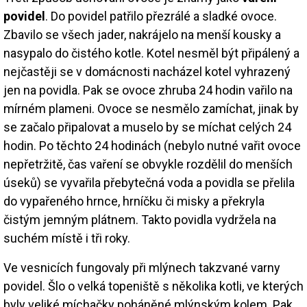
povidel
. Do povidel patřilo přezrálé a sladké ovoce.
Zbavilo se všech jader, nakrájelo na menší kousky a
nasypalo do čistého kotle. Kotel nesměl být připálený a
nejčastěji se v domácnosti nacházel kotel vyhrazený
jen na povidla. Pak se ovoce zhruba 24 hodin vařilo na
mírném plameni. Ovoce se nesmělo zamíchat, jinak by
se začalo připalovat a muselo by se míchat celých 24
hodin. Po těchto 24 hodinách (nebylo nutné vařit ovoce
nepřetržitě, čas vaření se obvykle rozdělil do menších
úseků) se vyvařila přebytečná voda a povidla se přelila
do vypařeného hrnce, hrníčku či misky a překryla
čistým jemným plátnem. Takto povidla vydržela na
suchém místě i tři roky.
Ve vesnicích fungovaly při mlýnech takzvané varny
povidel. Šlo o velká topeniště s několika kotli, ve kterých
byly veliké míchačky poháněné mlýnským kolem. Pak