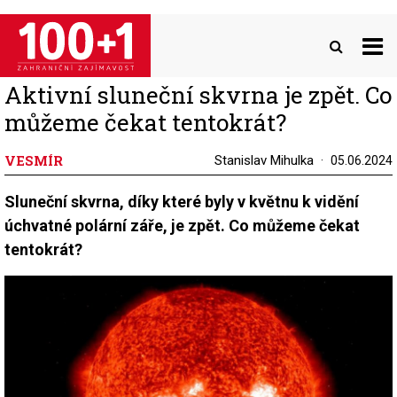
Přejít
k
hlavnímu
obsahu
Aktivní sluneční skvrna je zpět. Co
můžeme čekat tentokrát?
VESMÍR
Stanislav Mihulka
05.06.2024
Sluneční skvrna, díky které byly v květnu k vidění
úchvatné polární záře, je zpět. Co můžeme čekat
tentokrát?