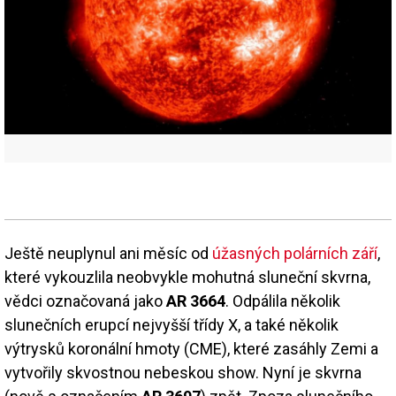
Ještě neuplynul ani měsíc od
úžasných polárních září
,
které vykouzlila neobvykle mohutná sluneční skvrna,
vědci označovaná jako
AR 3664
. Odpálila několik
slunečních erupcí nejvyšší třídy X, a také několik
výtrysků koronální hmoty (CME), které zasáhly Zemi a
vytvořily skvostnou nebeskou show. Nyní je skvrna