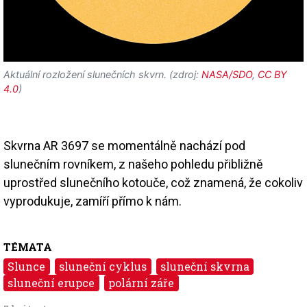
Aktuální rozložení slunečních skvrn. (zdroj:
NASA/SDO
,
CC BY
4.0
)
Skvrna AR 3697 se momentálně nachází pod
slunečním rovníkem, z našeho pohledu přibližně
uprostřed slunečního kotouče, což znamená, že cokoliv
vyprodukuje, zamíří přímo k nám.
TÉMATA
Slunce
sluneční cyklus
sluneční skvrna
sluneční erupce
polární záře