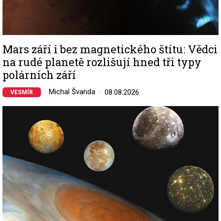
Mars září i bez magnetického štítu: Vědci
na rudé planetě rozlišují hned tři typy
polárních září
Michal Švanda
08.08.2026
VESMÍR
Image