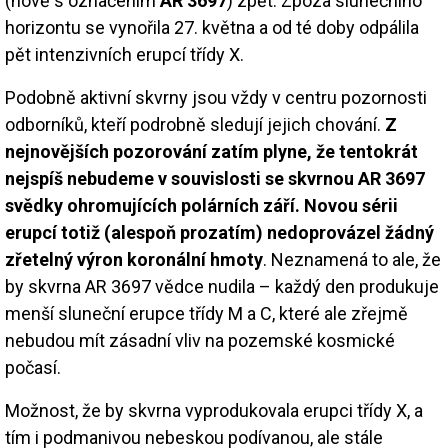
(nově s označením
AR 3697
) zpět. Zpoza slunečního
horizontu se vynořila 27. května a od té doby odpálila
pět intenzivních erupcí třídy X.
Podobně aktivní skvrny jsou vždy v centru pozornosti
odborníků, kteří podrobně sledují jejich chování.
Z
nejnovějších pozorování zatím plyne, že tentokrát
nejspíš nebudeme v souvislosti se skvrnou AR 3697
svědky ohromujících polárních září. Novou sérii
erupcí totiž (alespoň prozatím) nedoprovázel žádný
zřetelný výron koronální hmoty
. Neznamená to ale, že
by skvrna AR 3697 vědce nudila – každý den produkuje
menší sluneční erupce třídy M a C, které ale zřejmě
nebudou mít zásadní vliv na pozemské kosmické
počasí.
Možnost, že by skvrna vyprodukovala erupci třídy X, a
tím i podmanivou nebeskou podívanou, ale stále