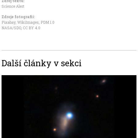
Zdroj textu:
Science Alert
Zdroje fotografii:
Pixabay, WikiImages
,
PDM 1.0
NASA/SDO
,
CC BY 4.0
Další články v sekci
Image