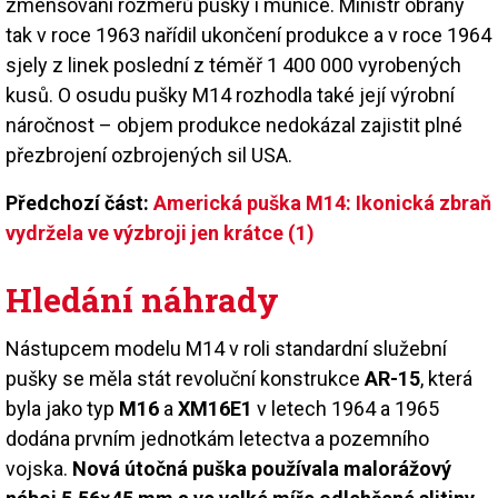
zmenšování rozměrů pušky i munice. Ministr obrany
tak v roce 1963 nařídil ukončení produkce a v roce 1964
sjely z linek poslední z téměř 1 400 000 vyrobených
kusů. O osudu pušky M14 rozhodla také její výrobní
náročnost – objem produkce nedokázal zajistit plné
přezbrojení ozbrojených sil USA.
Předchozí část:
Americká puška M14: Ikonická zbraň
vydržela ve výzbroji jen krátce (1)
Hledání náhrady
Nástupcem modelu M14 v roli standardní služební
pušky se měla stát revoluční konstrukce
AR-15
, která
byla jako typ
M16
a
XM16E1
v letech 1964 a 1965
dodána prvním jednotkám letectva a pozemního
vojska.
Nová útočná puška používala malorážový