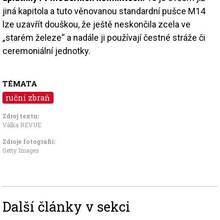
jiná kapitola a tuto věnovanou standardní pušce M14
lze uzavřít douškou, že ještě neskončila zcela ve
„starém železe“ a nadále ji používají čestné stráže či
ceremoniální jednotky.
TÉMATA
ruční zbraň
Zdroj textu:
Válka REVUE
Zdroje fotografii:
Getty Images
Další články v sekci