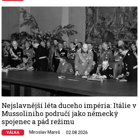
Image
Nejslavnější léta duceho impéria: Itálie v
Mussoliniho područí jako německý
spojenec a pád režimu
Miroslav Mareš
02.08.2026
VÁLKA