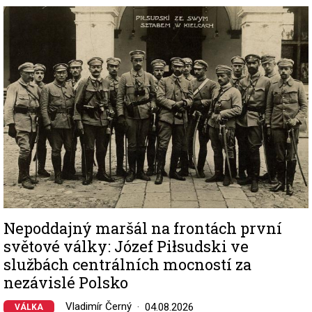
Image
Nepoddajný maršál na frontách první
světové války: Józef Piłsudski ve
službách centrálních mocností za
nezávislé Polsko
Vladimír Černý
04.08.2026
VÁLKA