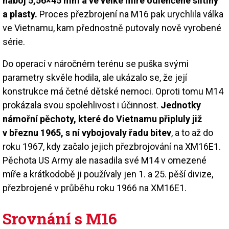
náboj 5,56×45 mm a ve velké míře odlehčené slitiny
a plasty.
Proces přezbrojení na M16 pak urychlila válka
ve Vietnamu, kam přednostně putovaly nově vyrobené
série.
Do operací v náročném terénu se puška svými
parametry skvěle hodila, ale ukázalo se, že její
konstrukce má četné dětské nemoci. Oproti tomu M14
prokázala svou spolehlivost i účinnost.
Jednotky
námořní pěchoty, které do Vietnamu připluly již
v březnu 1965, s ní vybojovaly řadu bitev
, a to až do
roku 1967, kdy začalo jejich přezbrojování na XM16E1.
Pěchota US Army ale nasadila své M14 v omezené
míře a krátkodobě ji používaly jen 1. a 25. pěší divize,
přezbrojené v průběhu roku 1966 na XM16E1.
Srovnání s M16