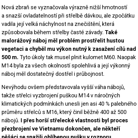
Nová zbraň se vyznačovala výrazně nižší hmotností
a snazší ovladatelností při střelbě dávkou, ale zpočátku
vadila její velká náchylnost na znečištění, která
způsobovala během střelby časté závady.
Také
malorážový náboj měl problém prostřelit hustou
vegetaci a chyběl mu výkon nutný k zasažení cílů nad
500 m.
Tyto úkoly tak musel plnit kulomet M60. Naopak
M14 byla za všech okolností spolehlivá a její výkonný
náboj měl dostatečný dostřel i průbojnost.
Nevýhodu ovšem představovala vyšší váha nábojů,
takže střelci vyzbrojení puškou M14 v náročných
klimatických podmínkách unesli jen asi 40 % palebného
průměru střelců s M16, který činil běžně 400 až 500
nábojů.
I přes horší střelecké vlastnosti byl proces
přezbrojení ve Vietnamu dokončen, ale někteří
pěšáci se snažili oblíbenou pušku v rozporu