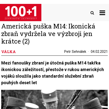
Přejít
k
hlavnímu
obsahu
Americká puška M14: Ikonická
zbraň vydržela ve výzbroji jen
krátce (2)
VÁLKA
Petr Sehnálek
04.02.2021
Mezi fanoušky zbraní je útočná puška M14 takřka
ikonickou záležitostí, přestože v rukou amerických
vojáků sloužila jako standardní služební zbraň
pouhých deset let