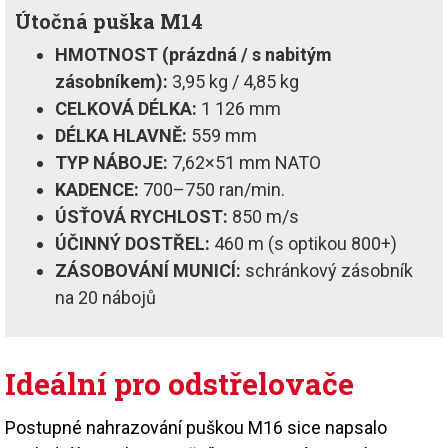
Útočná puška M14
HMOTNOST (prázdná / s nabitým
zásobníkem):
3,95 kg / 4,85 kg
CELKOVÁ DÉLKA:
1 126 mm
DÉLKA HLAVNĚ:
559 mm
TYP NÁBOJE:
7,62×51 mm NATO
KADENCE:
700–750 ran/min.
ÚSŤOVÁ RYCHLOST:
850 m/s
ÚČINNÝ DOSTŘEL:
460 m (s optikou 800+)
ZÁSOBOVÁNÍ MUNICÍ:
schránkový zásobník
na 20 nábojů
Ideální pro odstřelovače
Postupné nahrazování puškou M16 sice napsalo