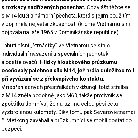
s rozkazy nadřízených ponechat.
Obzvlášť těžce se
s M14 loučila námořní pěchota, která s jejím použitím
v boji měla největší zkušenosti (kromě Vietnamu s ní
bojovala na jaře 1965 v Dominikánské republice).
Labutí písní „čtrnáctky“ ve Vietnamu se stalo
individuální nasazení u speciálních jednotek
a odstřelovačů.
Hlídky hloubkového průzkumu
oceňovaly palebnou sílu M14, jež hrála důležitou roli
při vyvázání se z překvapivého kontaktu.
V nepřehledných přestřelkách v džungli totiž střelba
z M14 zněla podobně jako M60, takže protivník se
zpočátku domníval, že narazil na celou pěší četu
vyzbrojenou kulomety. Díky tomu pak Severovietnamci
či Vietkong zaváhali a průzkumníci se mohli dostat do
bezpečí.