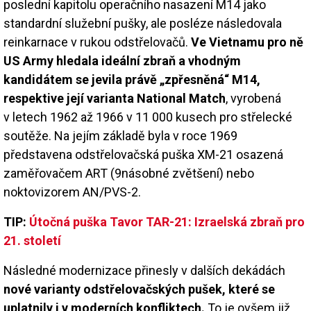
poslední kapitolu operačního nasazení M14 jako
standardní služební pušky, ale posléze následovala
reinkarnace v rukou odstřelovačů.
Ve Vietnamu pro ně
US Army hledala ideální zbraň a vhodným
kandidátem se jevila právě „zpřesněná“ M14,
respektive její varianta National Match
, vyrobená
v letech 1962 až 1966 v 11 000 kusech pro střelecké
soutěže. Na jejím základě byla v roce 1969
představena odstřelovačská puška XM-21 osazená
zaměřovačem ART (9násobné zvětšení) nebo
noktovizorem AN/PVS-2.
TIP:
Útočná puška Tavor TAR-21: Izraelská zbraň pro
21. století
Následné modernizace přinesly v dalších dekádách
nové varianty odstřelovačských pušek, které se
uplatnily i v moderních konfliktech.
To je ovšem již