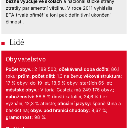
běžně vyučuje ve školách
a nacionalistické strany
ztratily parlamentní většinu. V roce 2011 vyhlásila
ETA trvalé příměří a loni pak definitivní ukončení
činnosti.
Lidé
Obyvatelstvo
Počet obyv.:
2 189 500;
očekávaná doba dožití:
86,1
roku;
prům. počet dětí:
1,3 na ženu;
věková struktura:
17 % obyv. do 19 let, 18,6 % obyv. starších 65 let;
městské obyv.:
Vitoria-Gasteiz má 249 176 obyv.;
náboženství:
58,6 % římští katolíci, 24,6 % bez
vyznání, 12,3 % ateisté;
oficiální jazyky:
španělština a
baskičtina;
obyv. pod hranicí chudoby:
8,67 %;
gramotnost:
98 %.