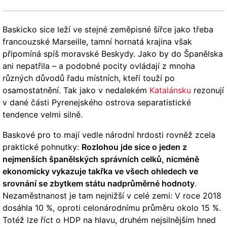
Baskicko sice leží ve stejné zeměpisné šířce jako třeba
francouzské Marseille, tamní hornatá krajina však
připomíná spíš moravské Beskydy. Jako by do Španělska
ani nepatřila – a podobné pocity ovládají z mnoha
různých důvodů řadu místních, kteří touží po
osamostatnění. Tak jako v nedalekém
Katalánsku
rezonují
v dané části Pyrenejského ostrova separatistické
tendence velmi silně.
Baskové pro to mají vedle národní hrdosti rovněž zcela
praktické pohnutky:
Rozlohou jde sice o jeden z
nejmenších španělských správních celků, nicméně
ekonomicky vykazuje takřka ve všech ohledech ve
srovnání se zbytkem státu nadprůměrné hodnoty
.
Nezaměstnanost je tam nejnižší v celé zemi: V roce 2018
dosáhla 10 %, oproti celonárodnímu průměru okolo 15 %.
Totéž lze říct o HDP na hlavu, druhém nejsilnějším hned