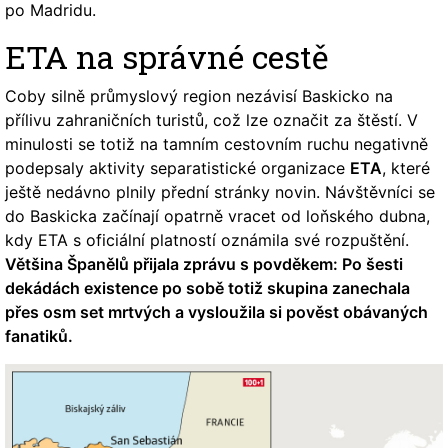
po Madridu.
ETA na správné cestě
Coby silně průmyslový region nezávisí Baskicko na
přílivu zahraničních turistů, což lze označit za štěstí. V
minulosti se totiž na tamním cestovním ruchu negativně
podepsaly aktivity separatistické organizace
ETA
, které
ještě nedávno plnily přední stránky novin. Návštěvníci se
do Baskicka začínají opatrně vracet od loňského dubna,
kdy ETA s oficiální platností oznámila své rozpuštění.
Většina Španělů přijala zprávu s povděkem: Po šesti
dekádách existence po sobě totiž skupina zanechala
přes osm set mrtvých a vysloužila si pověst obávaných
fanatiků.