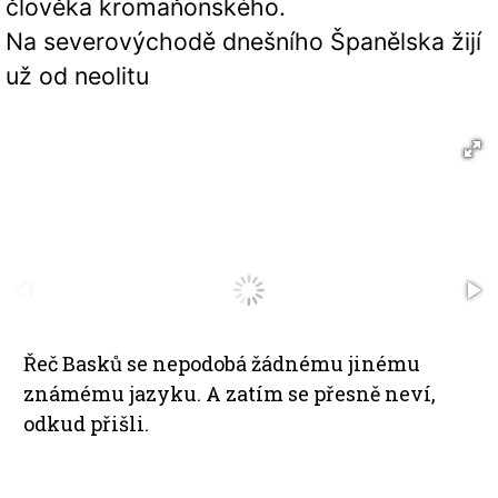
člověka kromaňonského.
Na severovýchodě dnešního Španělska žijí
už od neolitu
Řeč Basků se nepodobá žádnému jinému
známému jazyku. A zatím se přesně neví,
odkud přišli.