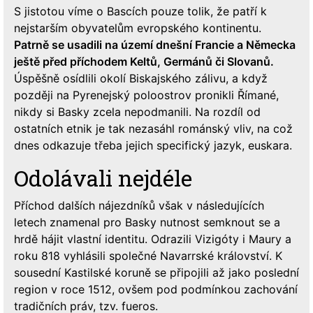
S jistotou víme o Bascích pouze tolik, že patří k
nejstarším obyvatelům evropského kontinentu.
Patrně se usadili na území dnešní Francie a Německa
ještě před příchodem Keltů, Germánů či Slovanů.
Úspěšně osídlili okolí Biskajského zálivu, a když
později na Pyrenejský poloostrov pronikli Římané,
nikdy si Basky zcela nepodmanili. Na rozdíl od
ostatních etnik je tak nezasáhl románský vliv, na což
dnes odkazuje třeba jejich specifický jazyk, euskara.
Odolávali nejdéle
Příchod dalších nájezdníků však v následujících
letech znamenal pro Basky nutnost semknout se a
hrdě hájit vlastní identitu. Odrazili Vizigóty i Maury a
roku 818 vyhlásili společné Navarrské království. K
sousední Kastilské koruně se připojili až jako poslední
region v roce 1512, ovšem pod podmínkou zachování
tradičních práv, tzv. fueros.