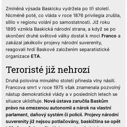
Zmíněná výsada Baskicku vydržela po tři století.
Nicméně poté, co vláda v roce 1876 privilegia zrušila,
sílilo v regionu volání po samostatnosti. Již roku
1895 vznikla Baskická národní strana, a když se po
skončení druhé světové války dostal k moci
Franco
a
zakázal jakékoliv projevy národní suverenity,
reagovali hrdí Baskové založením separatistické
organizace
ETA
.
Teroristé již nehrozí
Druhá polovina minulého století přinesla vlny násilí.
Francova smrt v roce 1975 však znamenala pozvolný
nástup demokratické vlády a v posledních letech se
situace uklidňuje.
Nová ústava zaručila Baskům
právo na omezenou autonomii a nárok na vlastní
parlament, daňový systém či policii. Projevy národní
suverenity již nejsou potlačovány, baskičtina se opět