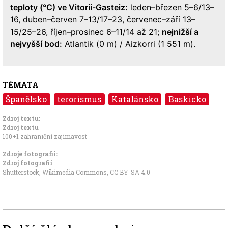
teploty (°C) ve Vitorii-Gasteiz:
leden–březen 5–6/13–
16, duben–červen 7–13/17–23, červenec–září 13–
15/25–26, říjen–prosinec 6–11/14 až 21;
nejnižší a
nejvyšší bod:
Atlantik (0 m) / Aizkorri (1 551 m).
TÉMATA
Španělsko
terorismus
Katalánsko
Baskicko
Zdroj textu:
Zdroj textu
100+1 zahraniční zajímavost
Zdroje fotografii:
Zdroj fotografií
Shutterstock,
Wikimedia Commons
,
CC BY-SA 4.0