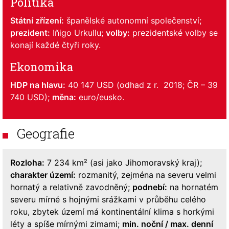
Politika
Státní zřízení:
španělské autonomní společenství;
prezident:
Iñigo Urkullu;
volby:
prezidentské volby se
konají každé čtyři roky.
Ekonomika
HDP na hlavu:
40 147 USD (odhad z r. 2018; ČR – 39
740 USD);
měna:
euro/eusko.
Geografie
Rozloha:
7 234 km² (asi jako Jihomoravský kraj);
charakter území:
rozmanitý, zejména na severu velmi
hornatý a relativně zavodněný;
podnebí:
na hornatém
severu mírné s hojnými srážkami v průběhu celého
roku, zbytek území má kontinentální klima s horkými
léty a spíše mírnými zimami;
min. noční / max. denní