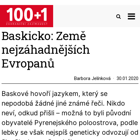
Přejít
k
hlavnímu
obsahu
Baskicko: Země
nejzáhadnějších
Evropanů
Barbora Jelínková
30.01.2020
Baskové hovoří jazykem, který se
nepodobá žádné jiné známé řeči. Nikdo
neví, odkud přišli – možná to byli původní
obyvatelé Pyrenejského poloostrova, podle
lebky se však nejspíš geneticky odvozují od