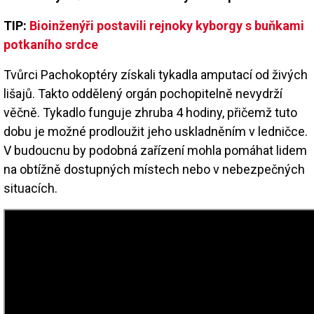
TIP:
Bioinženýři postavili rejnoky kyborgy s buňkami
potkaního srdce
Tvůrci Pachokoptéry získali tykadla amputací od živých
lišajů. Takto oddělený orgán pochopitelně nevydrží
věčně. Tykadlo funguje zhruba 4 hodiny, přičemž tuto
dobu je možné prodloužit jeho uskladněním v ledničce.
V budoucnu by podobná zařízení mohla pomáhat lidem
na obtížně dostupných místech nebo v nebezpečných
situacích.