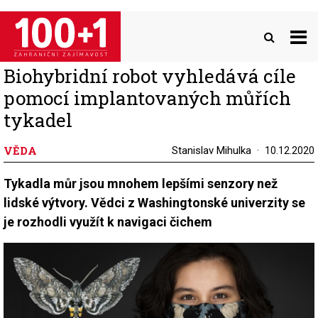
Přejít
k
hlavnímu
obsahu
Biohybridní robot vyhledává cíle
pomocí implantovaných můřích
tykadel
VĚDA
Stanislav Mihulka
10.12.2020
Tykadla můr jsou mnohem lepšími senzory než
lidské výtvory. Vědci z Washingtonské univerzity se
je rozhodli využít k navigaci čichem