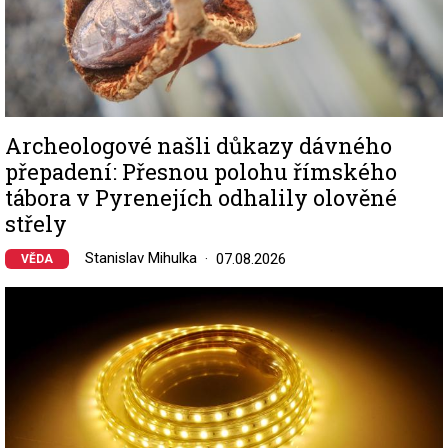
Archeologové našli důkazy dávného
přepadení: Přesnou polohu římského
tábora v Pyrenejích odhalily olověné
střely
Stanislav Mihulka
07.08.2026
VĚDA
Image