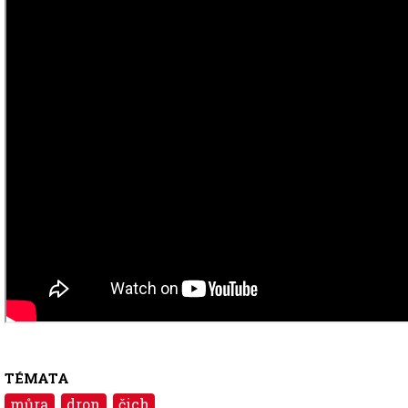
TÉMATA
můra
dron
čich