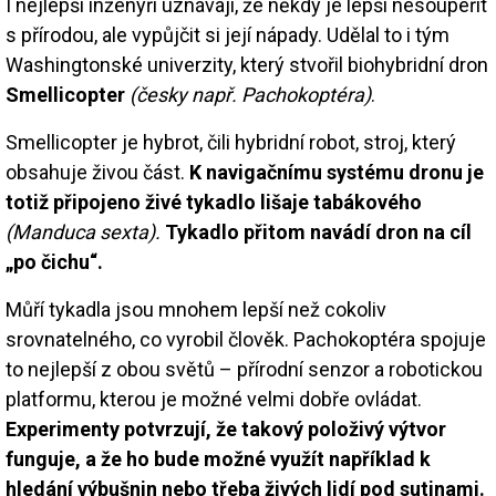
I nejlepší inženýři uznávají, že někdy je lepší nesoupeřit
s přírodou, ale vypůjčit si její nápady. Udělal to i tým
Washingtonské univerzity, který stvořil biohybridní dron
Smellicopter
(česky např. Pachokoptéra)
.
Smellicopter je hybrot, čili hybridní robot, stroj, který
obsahuje živou část.
K navigačnímu systému dronu je
totiž připojeno živé tykadlo lišaje tabákového
(Manduca sexta).
Tykadlo přitom navádí dron na cíl
„po čichu“.
Můří tykadla jsou mnohem lepší než cokoliv
srovnatelného, co vyrobil člověk. Pachokoptéra spojuje
to nejlepší z obou světů – přírodní senzor a robotickou
platformu, kterou je možné velmi dobře ovládat.
Experimenty potvrzují, že takový položivý výtvor
funguje, a že ho bude možné využít například k
hledání výbušnin nebo třeba živých lidí pod sutinami.