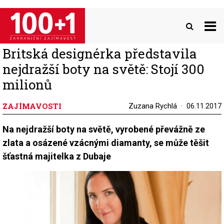
Přejít
k
hlavnímu
obsahu
Britská designérka představila
nejdražší boty na světě: Stojí 300
milionů
ZAJÍMAVOSTI
Zuzana Rychlá
06.11.2017
Na nejdražší boty na světě, vyrobené převážně ze
zlata a osázené vzácnými diamanty, se může těšit
šťastná majitelka z Dubaje