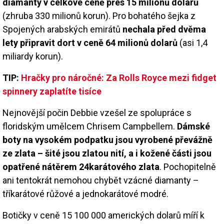
diamanty v celkové ceně přes 15 milionů dolarů
(zhruba 330 milionů korun). Pro bohatého šejka z
Spojených arabských emirátů
nechala před dvěma
lety připravit dort v ceně 64 milionů dolarů
(asi 1,4
miliardy korun).
TIP:
Hračky pro náročné: Za Rolls Royce mezi fidget
spinnery zaplatíte tisíce
Nejnovější počin Debbie vzešel ze spolupráce s
floridským umělcem Chrisem Campbellem.
Dámské
boty na vysokém podpatku jsou vyrobené převážně
ze zlata – šité jsou zlatou nití, a i kožené části jsou
opatřené nátěrem 24karátového zlata
. Pochopitelně
ani tentokrát nemohou chybět vzácné diamanty –
tříkarátové růžové a jednokarátové modré.
Botičky v ceně 15 100 000 amerických dolarů míří k