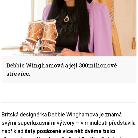
Debbie Winghamová a její 300milionové
střevíce.
Britská designérka Debbie Winghamová je známá
svými superluxusními výtvory – v minulosti představila
například
šaty posázené více něž dvěma tisíci