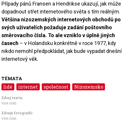
Případy pánů Fransen a Hendrikse ukazují, jak může
dopadnout střet internetového světa s tím reálným.
Většina nizozemských internetových obchodů po
svých uživatelích požaduje zadání poštovního
směrovacího čísla. To ale vzniklo v úplně jiných
časech
– v Holandsku konkrétně v roce 1977, kdy
nikdo nemohl předpokládat, jak bude vypadat dnešní
internetový věk.
TÉMATA
lidé
internet
společnost
Nizozemsko
Zdroj textu:
vice.com
Zdroje fotografii:
vice.com