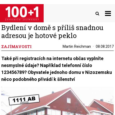
Přejít
k
hlavnímu
obsahu
Bydlení v domě s příliš snadnou
adresou je hotové peklo
ZAJÍMAVOSTI
Martin Reichman
08.08.2017
Také při registracích na internetu občas vyplníte
nesmyslné údaje? Například telefonní číslo
123456789? Obyvatele jednoho domu v Nizozemsku
něco podobného přivádí k šílenství