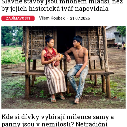
Slavné stavby jsou mnohem mladší, než
by jejich historická tvář napovídala
Vilém Koubek
31.07.2026
ZAJÍMAVOSTI
Image
Kde si dívky vybírají milence samy a
panny jsou v nemilosti? Netradiční