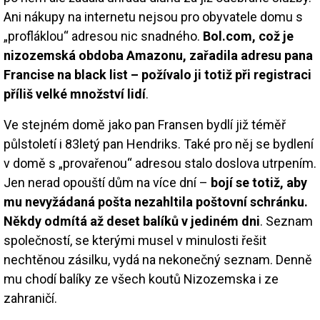
Ani nákupy na internetu nejsou pro obyvatele domu s
„profláklou“ adresou nic snadného.
Bol.com, což je
nizozemská obdoba Amazonu, zařadila adresu pana
Francise na black list – požívalo ji totiž při registraci
příliš velké množství lidí
.
Ve stejném domě jako pan Fransen bydlí již téměř
půlstoletí i 83letý pan Hendriks. Také pro něj se bydlení
v domě s „provařenou“ adresou stalo doslova utrpením.
Jen nerad opouští dům na více dní –
bojí se totiž, aby
mu nevyžádaná pošta nezahltila poštovní schránku.
Někdy odmítá až deset balíků v jediném dni
. Seznam
společností, se kterými musel v minulosti řešit
nechtěnou zásilku, vydá na nekonečný seznam. Denně
mu chodí balíky ze všech koutů Nizozemska i ze
zahraničí.