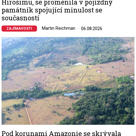
Hirošimu, se proměnila v pojízdný
památník spojující minulost se
současností
Martin Reichman
06.08.2026
ZAJÍMAVOSTI
Image
Pod korunami Amazonie se skrývala