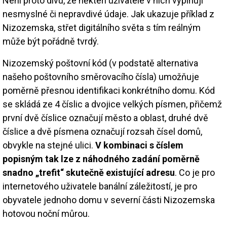
Není proto divu, že někteří uživatelé v nich vyplňují
nesmyslné či nepravdivé údaje. Jak ukazuje příklad z
Nizozemska, střet digitálního světa s tím reálným
může být pořádně tvrdý.
Nizozemský poštovní kód (v podstatě alternativa
našeho poštovního směrovacího čísla) umožňuje
poměrně přesnou identifikaci konkrétního domu. Kód
se skládá ze 4 číslic a dvojice velkých písmen, přičemž
první dvě číslice označují město a oblast, druhé dvě
číslice a dvě písmena označují rozsah čísel domů,
obvykle na stejné ulici.
V kombinaci s číslem
popisným tak lze z náhodného zadání poměrně
snadno „trefit“ skutečně existující adresu
. Co je pro
internetového uživatele banální záležitostí, je pro
obyvatele jednoho domu v severní části Nizozemska
hotovou noční můrou.