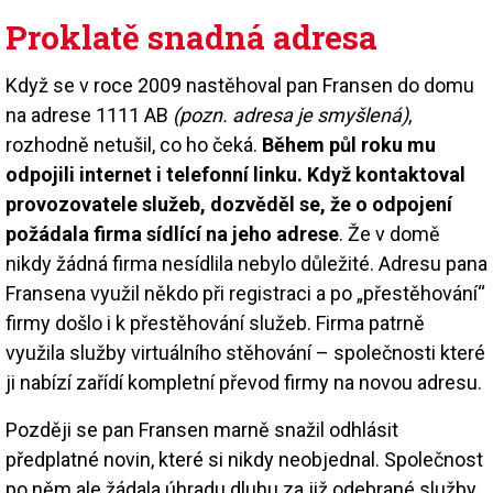
Proklatě snadná adresa
Když se v roce 2009 nastěhoval pan Fransen do domu
na adrese 1111 AB
(pozn. adresa je smyšlená)
,
rozhodně netušil, co ho čeká.
Během půl roku mu
odpojili internet i telefonní linku. Když kontaktoval
provozovatele služeb, dozvěděl se, že o odpojení
požádala firma sídlící na jeho adrese
. Že v domě
nikdy žádná firma nesídlila nebylo důležité. Adresu pana
Fransena využil někdo při registraci a po „přestěhování“
firmy došlo i k přestěhování služeb. Firma patrně
využila služby virtuálního stěhování – společnosti které
ji nabízí zařídí kompletní převod firmy na novou adresu.
Později se pan Fransen marně snažil odhlásit
předplatné novin, které si nikdy neobjednal. Společnost
po něm ale žádala úhradu dluhu za již odebrané služby.