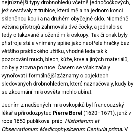
nejrůznější typy drobnohledů včetně jednočočkových,
jež sestávaly z trubice, která měla na jednom konci
skleněnou kouli a na druhém obyčejné sklo. Nicméně
většina přístrojů zahrnovala dvě čočky, a jednalo se
tedy o takzvané složené mikroskopy. Tak či onak byly
přístroje stále vnímány spíše jako neotřelé hračky bez
většího praktického užitku, vhodné leda tak k
pozorování much, blech, kůže, krve a jiných materiálů,
co byly zrovna po ruce. Časem se však začaly
vynořovat i formálnější záznamy o objektech
sledovaných drobnohledem, které naznačovaly, kudy by
se zkoumání mikrosvěta mohlo ubírat.
Jedním z nadšených mikroskopiků byl francouzský
lékař a přírodozpytec
Pierre Borel
(1620–1671), jenž v
roce 1653 publikoval práci
Historiarum et
Observationum Medicophysicarum Centuria prima
. V