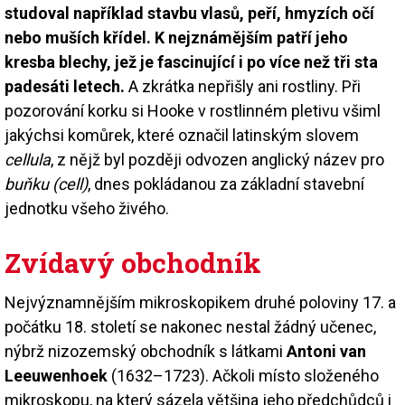
studoval například stavbu vlasů, peří, hmyzích očí
nebo muších křídel. K nejznámějším patří jeho
kresba blechy, jež je fascinující i po více než tři sta
padesáti letech.
A zkrátka nepřišly ani rostliny. Při
pozorování korku si Hooke v rostlinném pletivu všiml
jakýchsi komůrek, které označil latinským slovem
cellula
, z nějž byl později odvozen anglický název pro
buňku (cell)
, dnes pokládanou za základní stavební
jednotku všeho živého.
Zvídavý obchodník
Nejvýznamnějším mikroskopikem druhé poloviny 17. a
počátku 18. století se nakonec nestal žádný učenec,
nýbrž nizozemský obchodník s látkami
Antoni van
Leeuwenhoek
(1632–1723). Ačkoli místo složeného
mikroskopu, na který sázela většina jeho předchůdců i