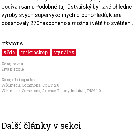
podívali sami. Podobně tajnůstkářský byl také ohledně
výroby svých supervýkonných drobnohledů, které
dosahovaly 270násobného a možná i většího zvětšení.
TÉMATA
věda
mikroskop
vynález
Zdroj textu:
Živá historie
Zdroje fotografii:
Wikimedia Commons
,
CC BY 2.0
Wikimedia Commons, Science History Institute
,
PDM 1.0
Další články v sekci