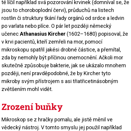
té líčil například svá pozorování krvinek (domníval se, že
jsou to choroboplodní červi), průduchů na listech
rostlin či struktury tkání řady orgánů od srdce a ledvin
po varlata nebo plíce. O pár let později německý
učenec
Athanasius Kircher
(1602–1680) popisoval, že
v krvi pacientů, kteří zemřeli na mor, pomocí
mikroskopu spatřil jakési drobné částice, a přemítal,
zda by nemohly být příčinou onemocnění. Ačkoli mor
skutečně způsobuje bakterie, jak se ukázalo mnohem
později, není pravděpodobné, že by Kircher tyto
mikroby svým přístrojem s asi třiatřicetinásobným
zvětšením mohl vidět.
Zrození buňky
Mikroskop se z hračky pomalu, ale jistě měnil ve
vědecký nástroj. V tomto smyslu jej použil například