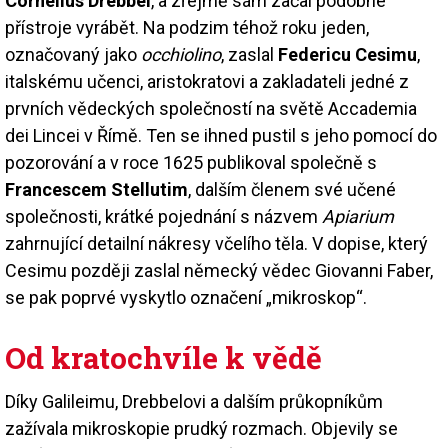
Cornelius Drebbel
, a zřejmě sám začal podobné
přístroje vyrábět. Na podzim téhož roku jeden,
označovaný jako
occhiolino
, zaslal
Federicu Cesimu
,
italskému učenci, aristokratovi a zakladateli jedné z
prvních vědeckých společností na světě Accademia
dei Lincei v Římě. Ten se ihned pustil s jeho pomocí do
pozorování a v roce 1625 publikoval společně s
Francescem Stellutim
, dalším členem své učené
společnosti, krátké pojednání s názvem
Apiarium
zahrnující detailní nákresy včelího těla. V dopise, který
Cesimu později zaslal německý vědec Giovanni Faber,
se pak poprvé vyskytlo označení „mikroskop“.
Od kratochvíle k vědě
Díky Galileimu, Drebbelovi a dalším průkopníkům
zažívala mikroskopie prudký rozmach. Objevily se