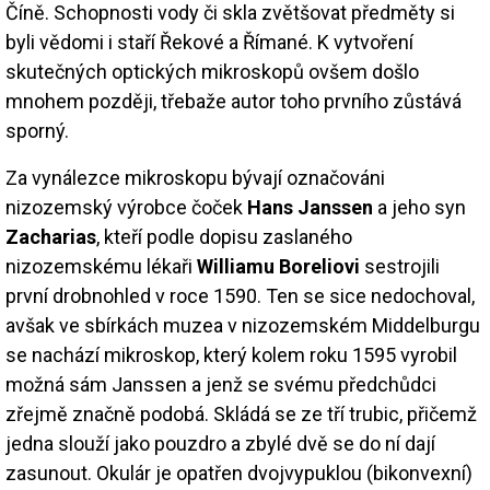
Číně. Schopnosti vody či skla zvětšovat předměty si
byli vědomi i staří Řekové a Římané. K vytvoření
skutečných optických mikroskopů ovšem došlo
mnohem později, třebaže autor toho prvního zůstává
sporný.
Za vynálezce mikroskopu bývají označováni
nizozemský výrobce čoček
Hans Janssen
a jeho syn
Zacharias
, kteří podle dopisu zaslaného
nizozemskému lékaři
Williamu Boreliovi
sestrojili
první drobnohled v roce 1590. Ten se sice nedochoval,
avšak ve sbírkách muzea v nizozemském Middelburgu
se nachází mikroskop, který kolem roku 1595 vyrobil
možná sám Janssen a jenž se svému předchůdci
zřejmě značně podobá. Skládá se ze tří trubic, přičemž
jedna slouží jako pouzdro a zbylé dvě se do ní dají
zasunout. Okulár je opatřen dvojvypuklou (bikonvexní)