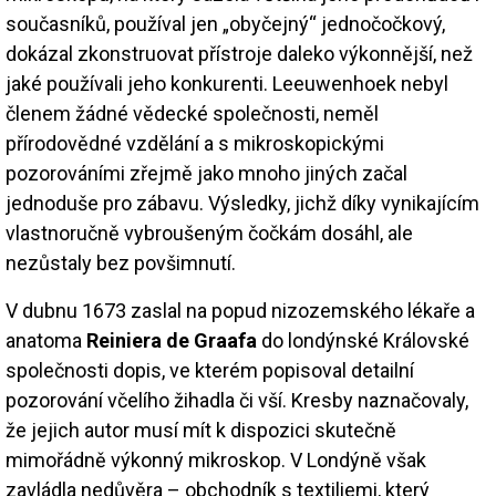
současníků, používal jen „obyčejný“ jednočočkový,
dokázal zkonstruovat přístroje daleko výkonnější, než
jaké používali jeho konkurenti. Leeuwenhoek nebyl
členem žádné vědecké společnosti, neměl
přírodovědné vzdělání a s mikroskopickými
pozorováními zřejmě jako mnoho jiných začal
jednoduše pro zábavu. Výsledky, jichž díky vynikajícím
vlastnoručně vybroušeným čočkám dosáhl, ale
nezůstaly bez povšimnutí.
V dubnu 1673 zaslal na popud nizozemského lékaře a
anatoma
Reiniera de Graafa
do londýnské Královské
společnosti dopis, ve kterém popisoval detailní
pozorování včelího žihadla či vší. Kresby naznačovaly,
že jejich autor musí mít k dispozici skutečně
mimořádně výkonný mikroskop. V Londýně však
zavládla nedůvěra – obchodník s textiliemi, který