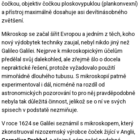
čočkou, objektiv čočkou ploskovypuklou (plankonvexní)
a přístroj maximálně dosahuje asi devítinásobného
zvětšení.
Mikroskop se začal šířit Evropou a jedním z těch, koho
nový výdobytek techniky zaujal, nebyl nikdo jiný než
Galileo Galilei. Nejprve k mikroskopickým účelům
předělal svůj dalekohled, ale zřejmě šlo o docela
nepraktické řešení, protože vyžadovalo použití
mimořádně dlouhého tubusu. S mikroskopií patrně
experimentoval i dál, nicméně na rozdíl od
astronomických pozorování to pro něj pravděpodobně
nebyla tak důležitá činnost, jelikož se o ní ve svých
spisech v podstatě nezmiňuje.
V roce 1624 se Galilei seznámil s mikroskopem, který
zkonstruoval nizozemský výrobce čoček žijící v Anglii,