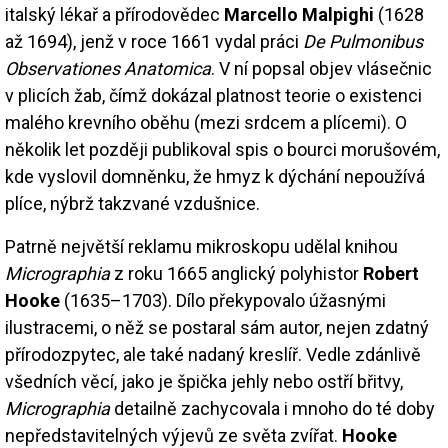
italský lékař a přírodovědec
Marcello Malpighi
(1628
až 1694), jenž v roce 1661 vydal práci
De Pulmonibus
Observationes Anatomica
. V ní popsal objev vlásečnic
v plicích žab, čímž dokázal platnost teorie o existenci
malého krevního oběhu (mezi srdcem a plícemi). O
několik let později publikoval spis o bourci morušovém,
kde vyslovil domněnku, že hmyz k dýchání nepoužívá
plíce, nýbrž takzvané vzdušnice.
Patrně největší reklamu mikroskopu udělal knihou
Micrographia
z roku 1665 anglický polyhistor
Robert
Hooke
(1635–1703). Dílo překypovalo úžasnými
ilustracemi, o něž se postaral sám autor, nejen zdatný
přírodozpytec, ale také nadaný kreslíř. Vedle zdánlivě
všedních věcí, jako je špička jehly nebo ostří břitvy,
Micrographia
detailně zachycovala i mnoho do té doby
nepředstavitelných výjevů ze světa zvířat.
Hooke