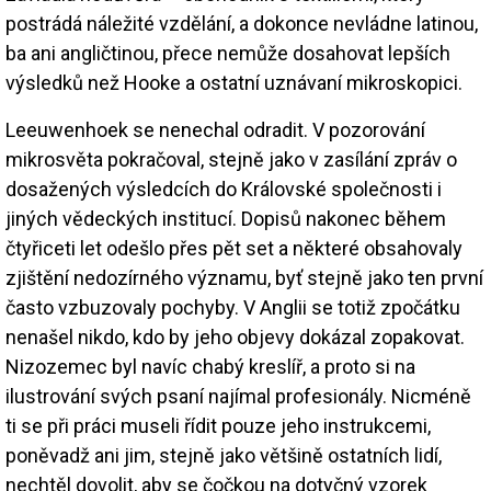
postrádá náležité vzdělání, a dokonce nevládne latinou,
ba ani angličtinou, přece nemůže dosahovat lepších
výsledků než Hooke a ostatní uznávaní mikroskopici.
Leeuwenhoek se nenechal odradit. V pozorování
mikrosvěta pokračoval, stejně jako v zasílání zpráv o
dosažených výsledcích do Královské společnosti i
jiných vědeckých institucí. Dopisů nakonec během
čtyřiceti let odešlo přes pět set a některé obsahovaly
zjištění nedozírného významu, byť stejně jako ten první
často vzbuzovaly pochyby. V Anglii se totiž zpočátku
nenašel nikdo, kdo by jeho objevy dokázal zopakovat.
Nizozemec byl navíc chabý kreslíř, a proto si na
ilustrování svých psaní najímal profesionály. Nicméně
ti se při práci museli řídit pouze jeho instrukcemi,
poněvadž ani jim, stejně jako většině ostatních lidí,
nechtěl dovolit, aby se čočkou na dotyčný vzorek