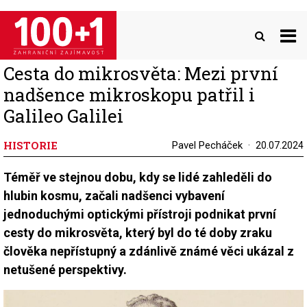
Přejít
k
hlavnímu
obsahu
Cesta do mikrosvěta: Mezi první
nadšence mikroskopu patřil i
Galileo Galilei
HISTORIE
Pavel Pecháček
20.07.2024
Téměř ve stejnou dobu, kdy se lidé zahleděli do
hlubin kosmu, začali nadšenci vybavení
jednoduchými optickými přístroji podnikat první
cesty do mikrosvěta, který byl do té doby zraku
člověka nepřístupný a zdánlivě známé věci ukázal z
netušené perspektivy.