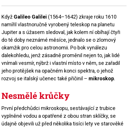
Když
Galileo Galilei
(1564–1642) zkraje roku 1610
namířil vlastnoručně vyrobený teleskop na planetu
Jupiter a s úžasem sledoval, jak kolem ní obíhají čtyři
do té doby neznámé měsíce, jednalo se o zlomový
okamžik pro celou astronomii. Po bok vynálezu
dalekohledu, jenž zásadně proměnil nejen to, jak lidé
vnímali vesmír, nýbrž i vlastní místo v něm, se zařadil
jeho protějšek na opačném konci spektra, o jehož
rozvoj se italský učenec také přičinil –
mikroskop
.
Nesmělé krůčky
První předchůdci mikroskopu, sestávající z trubice
vyplněné vodou a opatřené z obou stran sklíčky, se
údajně objevili už před několika tisíci lety ve starověké