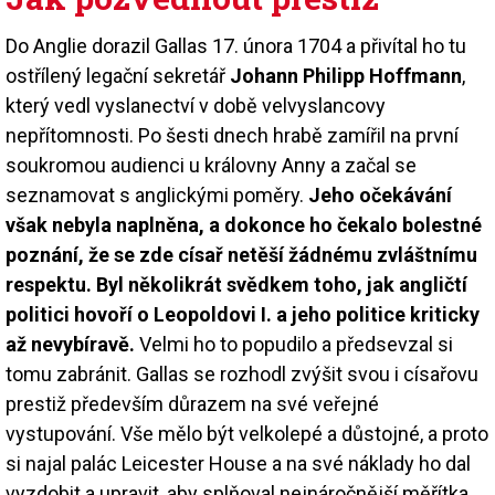
Do Anglie dorazil Gallas 17. února 1704 a přivítal ho tu
ostřílený legační sekretář
Johann Philipp Hoffmann
,
který vedl vyslanectví v době velvyslancovy
nepřítomnosti. Po šesti dnech hrabě zamířil na první
soukromou audienci u královny Anny a začal se
seznamovat s anglickými poměry.
Jeho očekávání
však nebyla naplněna, a dokonce ho čekalo bolestné
poznání, že se zde císař netěší žádnému zvláštnímu
respektu. Byl několikrát svědkem toho, jak angličtí
politici hovoří o Leopoldovi I. a jeho politice kriticky
až nevybíravě.
Velmi ho to popudilo a předsevzal si
tomu zabránit. Gallas se rozhodl zvýšit svou i císařovu
prestiž především důrazem na své veřejné
vystupování. Vše mělo být velkolepé a důstojné, a proto
si najal palác Leicester House a na své náklady ho dal
vyzdobit a upravit, aby splňoval nejnáročnější měřítka