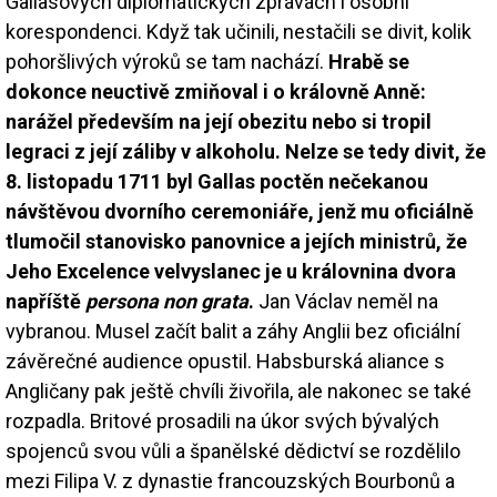
Gallasových diplomatických zprávách i osobní
korespondenci. Když tak učinili, nestačili se divit, kolik
pohoršlivých výroků se tam nachází.
Hrabě se
dokonce neuctivě zmiňoval i o královně Anně:
narážel především na její obezitu nebo si tropil
legraci z její záliby v alkoholu. Nelze se tedy divit, že
8. listopadu 1711 byl Gallas poctěn nečekanou
návštěvou dvorního ceremoniáře, jenž mu oficiálně
tlumočil stanovisko panovnice a jejích ministrů, že
Jeho Excelence velvyslanec je u královnina dvora
napříště
persona non grata
.
Jan Václav neměl na
vybranou. Musel začít balit a záhy Anglii bez oficiální
závěrečné audience opustil. Habsburská aliance s
Angličany pak ještě chvíli živořila, ale nakonec se také
rozpadla. Britové prosadili na úkor svých bývalých
spojenců svou vůli a španělské dědictví se rozdělilo
mezi Filipa V. z dynastie francouzských Bourbonů a