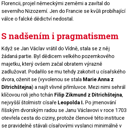
Florencii, projel německými zeměmi a zavítal do
severního Nizozemí. Jen do Francie se kvůli probíhající
válce o falcké dědictví nedostal.
S nadšením i pragmatismem
Když se Jan Václav vrátil do Vídně, stala se z něj
žádaná partie. Byl dědicem velkého pozemkového
majetku, který ovšem začal obratem výrazně
zadlužovat. Podařilo se mu tehdy zakotvit u císařského
dvora, oženit se (vyvolenou se stala
Marie Anna z
Ditrichštejna
) a najít vlivné přímluvce. Mezi nimi sehrál
klíčovou roli jeho tchán
Filip Zikmund z Ditrichštejna
,
nejvyšší štolmistr císaře
Leopolda I.
Po jmenování
říšským dvorským radou se Janu Václavovi v roce 1703
otevřela cesta do ciziny, protože členové této instituce
se pravidelně stávali císařovými vyslanci minimálně v