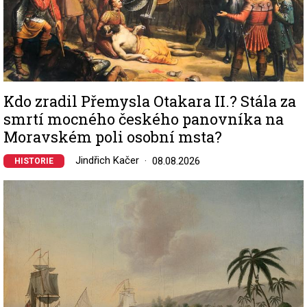
Kdo zradil Přemysla Otakara II.? Stála za
smrtí mocného českého panovníka na
Moravském poli osobní msta?
Jindřich Kačer
08.08.2026
HISTORIE
Image