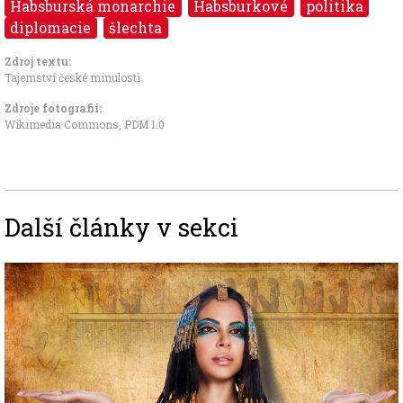
Habsburská monarchie
Habsburkové
politika
diplomacie
šlechta
Zdroj textu:
Tajemství české minulosti
Zdroje fotografii:
Wikimedia Commons,
PDM 1.0
Další články v sekci
Image