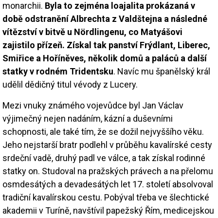
monarchii.
Byla to zejména loajalita prokázaná v
době odstranění Albrechta z Valdštejna a následné
vítězství v bitvě u Nördlingenu, co Matyášovi
zajistilo přízeň. Získal tak panství Frýdlant, Liberec,
Smiřice a Hoříněves, několik domů a paláců a další
statky v rodném Tridentsku
. Navíc mu španělský král
udělil dědičný titul vévody z Lucery.
Mezi vnuky známého vojevůdce byl Jan Václav
výjimečný nejen nadáním, kázní a duševními
schopnosti, ale také tím, že se dožil nejvyššího věku.
Jeho nejstarší bratr podlehl v průběhu kavalírské cesty
srdeční vadě, druhý padl ve válce, a tak získal rodinné
statky on. Studoval na pražských právech a na přelomu
osmdesátých a devadesátých let 17. století absolvoval
tradiční kavalírskou cestu. Pobýval třeba ve šlechtické
akademii v Turíně, navštívil papežský Řím, medicejskou