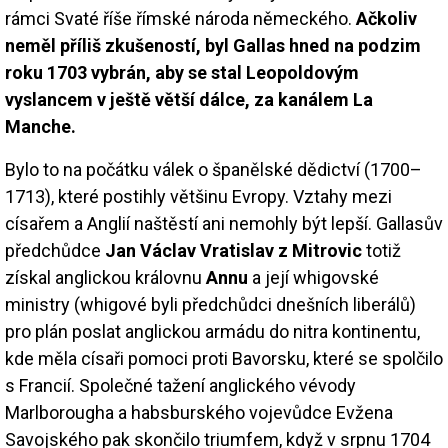
rámci Svaté říše římské národa německého.
Ačkoliv
neměl příliš zkušeností, byl Gallas hned na podzim
roku 1703 vybrán, aby se stal Leopoldovým
vyslancem v ještě větší dálce, za kanálem La
Manche.
Bylo to na počátku válek o španělské dědictví (1700–
1713), které postihly většinu Evropy. Vztahy mezi
císařem a Anglií naštěstí ani nemohly být lepší. Gallasův
předchůdce
Jan Václav Vratislav z Mitrovic
totiž
získal anglickou královnu
Annu
a její whigovské
ministry (whigové byli předchůdci dnešních liberálů)
pro plán poslat anglickou armádu do nitra kontinentu,
kde měla císaři pomoci proti Bavorsku, které se spolčilo
s Francií. Společné tažení anglického vévody
Marlborougha a habsburského vojevůdce Evžena
Savojského pak skončilo triumfem, když v srpnu 1704