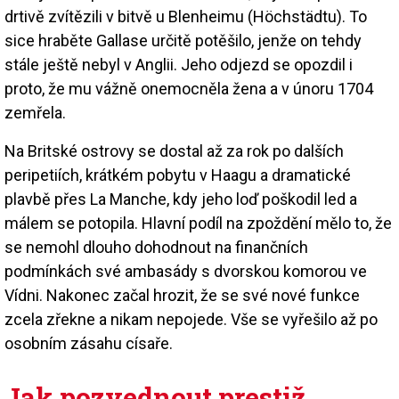
drtivě zvítězili v bitvě u Blenheimu (Höchstädtu). To
sice hraběte Gallase určitě potěšilo, jenže on tehdy
stále ještě nebyl v Anglii. Jeho odjezd se opozdil i
proto, že mu vážně onemocněla žena a v únoru 1704
zemřela.
Na Britské ostrovy se dostal až za rok po dalších
peripetiích, krátkém pobytu v Haagu a dramatické
plavbě přes La Manche, kdy jeho loď poškodil led a
málem se potopila. Hlavní podíl na zpoždění mělo to, že
se nemohl dlouho dohodnout na finančních
podmínkách své ambasády s dvorskou komorou ve
Vídni. Nakonec začal hrozit, že se své nové funkce
zcela zřekne a nikam nepojede. Vše se vyřešilo až po
osobním zásahu císaře.
Jak pozvednout prestiž