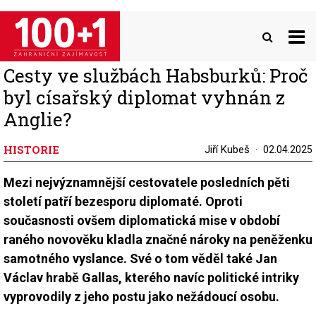
Přejít
k
hlavnímu
obsahu
Cesty ve službách Habsburků: Proč
byl císařský diplomat vyhnán z
Anglie?
HISTORIE
Jiří Kubeš
02.04.2025
Mezi nejvýznamnější cestovatele posledních pěti
století patří bezesporu diplomaté. Oproti
současnosti ovšem diplomatická mise v období
raného novověku kladla značné nároky na peněženku
samotného vyslance. Své o tom věděl také Jan
Václav hrabě Gallas, kterého navíc politické intriky
vyprovodily z jeho postu jako nežádoucí osobu.