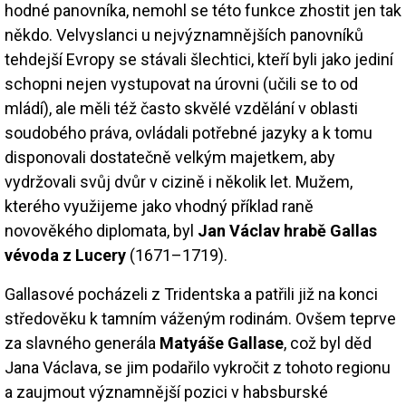
hodné panovníka, nemohl se této funkce zhostit jen tak
někdo. Velvyslanci u nejvýznamnějších panovníků
tehdejší Evropy se stávali šlechtici, kteří byli jako jediní
schopni nejen vystupovat na úrovni (učili se to od
mládí), ale měli též často skvělé vzdělání v oblasti
soudobého práva, ovládali potřebné jazyky a k tomu
disponovali dostatečně velkým majetkem, aby
vydržovali svůj dvůr v cizině i několik let. Mužem,
kterého využijeme jako vhodný příklad raně
novověkého diplomata, byl
Jan Václav hrabě Gallas
vévoda z Lucery
(1671–1719).
Gallasové pocházeli z Tridentska a patřili již na konci
středověku k tamním váženým rodinám. Ovšem teprve
za slavného generála
Matyáše Gallase
, což byl děd
Jana Václava, se jim podařilo vykročit z tohoto regionu
a zaujmout významnější pozici v habsburské