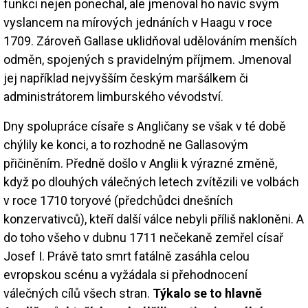
funkci nejen ponechal, ale jmenoval ho navíc svým
vyslancem na mírových jednáních v Haagu v roce
1709. Zároveň Gallase uklidňoval udělováním menších
odměn, spojených s pravidelným příjmem. Jmenoval
jej například nejvyšším českým maršálkem či
administrátorem limburského vévodství.
Dny spolupráce císaře s Angličany se však v té době
chýlily ke konci, a to rozhodně ne Gallasovým
přičiněním. Předně došlo v Anglii k výrazné změně,
když po dlouhých válečných letech zvítězili ve volbách
v roce 1710 toryové (předchůdci dnešních
konzervativců), kteří další válce nebyli příliš nakloněni. A
do toho všeho v dubnu 1711 nečekaně zemřel císař
Josef I. Právě tato smrt fatálně zasáhla celou
evropskou scénu a vyžádala si přehodnocení
válečných cílů všech stran.
Týkalo se to hlavně