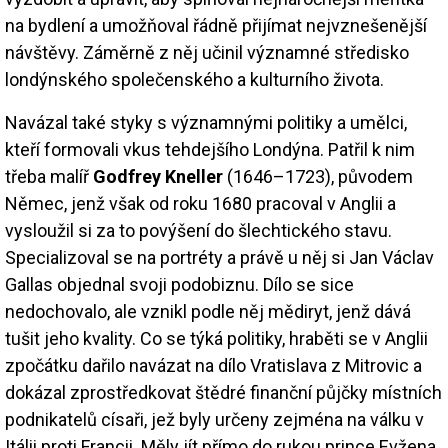
na bydlení a umožňoval řádně přijímat nejvznešenější
návštěvy. Záměrně z něj učinil významné středisko
londýnského společenského a kulturního života.
Navázal také styky s významnými politiky a umělci,
kteří formovali vkus tehdejšího Londýna. Patřil k nim
třeba malíř
Godfrey Kneller
(1646–1723), původem
Němec, jenž však od roku 1680 pracoval v Anglii a
vysloužil si za to povýšení do šlechtického stavu.
Specializoval se na portréty a právě u něj si Jan Václav
Gallas objednal svoji podobiznu. Dílo se sice
nedochovalo, ale vznikl podle něj mědiryt, jenž dává
tušit jeho kvality. Co se týká politiky, hraběti se v Anglii
zpočátku dařilo navázat na dílo Vratislava z Mitrovic a
dokázal zprostředkovat štědré finanční půjčky místních
podnikatelů císaři, jež byly určeny zejména na válku v
Itálii proti Francii. Měly jít přímo do rukou prince Evžena