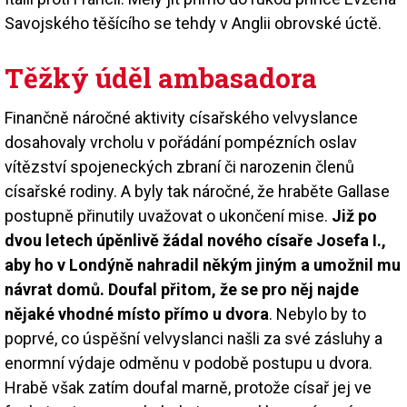
Savojského těšícího se tehdy v Anglii obrovské úctě.
Těžký úděl ambasadora
Finančně náročné aktivity císařského velvyslance
dosahovaly vrcholu v pořádání pompézních oslav
vítězství spojeneckých zbraní či narozenin členů
císařské rodiny. A byly tak náročné, že hraběte Gallase
postupně přinutily uvažovat o ukončení mise.
Již po
dvou letech úpěnlivě žádal nového císaře Josefa I.,
aby ho v Londýně nahradil někým jiným a umožnil mu
návrat domů. Doufal přitom, že se pro něj najde
nějaké vhodné místo přímo u dvora
. Nebylo by to
poprvé, co úspěšní velvyslanci našli za své zásluhy a
enormní výdaje odměnu v podobě postupu u dvora.
Hrabě však zatím doufal marně, protože císař jej ve