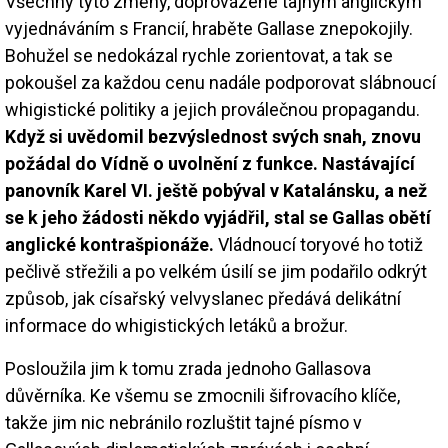
Všechny tyto změny, doprovázené tajným anglickým
vyjednáváním s Francií, hraběte Gallase znepokojily.
Bohužel se nedokázal rychle zorientovat, a tak se
pokoušel za každou cenu nadále podporovat slábnoucí
whigistické politiky a jejich proválečnou propagandu.
Když si uvědomil bezvýslednost svých snah, znovu
požádal do Vídně o uvolnění z funkce. Nastávající
panovník Karel VI. ještě pobýval v Katalánsku, a než
se k jeho žádosti někdo vyjádřil, stal se Gallas obětí
anglické kontrašpionáže.
Vládnoucí toryové ho totiž
pečlivě střežili a po velkém úsilí se jim podařilo odkrýt
způsob, jak císařský velvyslanec předává delikátní
informace do whigistických letáků a brožur.
Posloužila jim k tomu zrada jednoho Gallasova
důvěrníka. Ke všemu se zmocnili šifrovacího klíče,
takže jim nic nebránilo rozluštit tajné písmo v