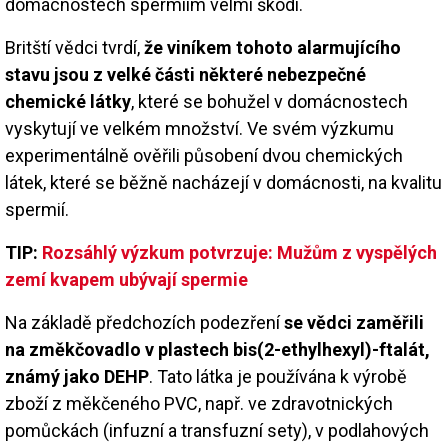
domácnostech spermiím velmi škodí.
Britští vědci tvrdí,
že viníkem tohoto alarmujícího
stavu jsou z velké části některé nebezpečné
chemické látky
, které se bohužel v domácnostech
vyskytují ve velkém množství. Ve svém výzkumu
experimentálně ověřili působení dvou chemických
látek, které se běžně nacházejí v domácnosti, na kvalitu
spermií.
TIP:
Rozsáhlý výzkum potvrzuje: Mužům z vyspělých
zemí kvapem ubývají spermie
Na základě předchozích podezření
se vědci zaměřili
na změkčovadlo v plastech bis(2-ethylhexyl)-ftalát,
známý jako DEHP
. Tato látka je používána k výrobě
zboží z měkčeného PVC, např. ve zdravotnických
pomůckách (infuzní a transfuzní sety), v podlahových