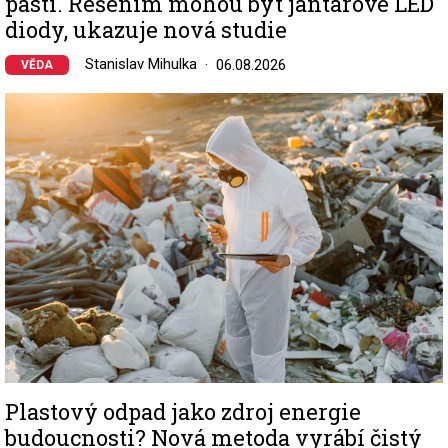
pastí. Řešením mohou být jantarové LED
diody, ukazuje nová studie
Stanislav Mihulka
06.08.2026
VĚDA
Image
Plastový odpad jako zdroj energie
budoucnosti? Nová metoda vyrábí čistý