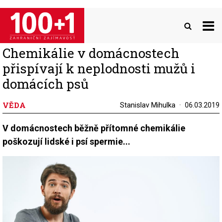
Přejít
k
hlavnímu
obsahu
Chemikálie v domácnostech
přispívají k neplodnosti mužů i
domácích psů
VĚDA
Stanislav Mihulka
06.03.2019
V domácnostech běžně přítomné chemikálie
poškozují lidské i psí spermie...