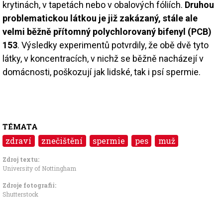
krytinách, v tapetách nebo v obalových fóliích.
Druhou
problematickou látkou je již zakázaný, stále ale
velmi běžně přítomný polychlorovaný bifenyl (PCB)
153
. Výsledky experimentů potvrdily, že obě dvě tyto
látky, v koncentracích, v nichž se běžně nacházejí v
domácnosti, poškozují jak lidské, tak i psí spermie.
TÉMATA
zdraví
znečištění
spermie
pes
muž
Zdroj textu:
University of Nottingham
Zdroje fotografii:
Shutterstock