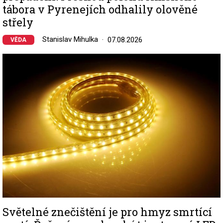
tábora v Pyrenejích odhalily olověné
střely
Stanislav Mihulka
07.08.2026
VĚDA
Image
Světelné znečištění je pro hmyz smrtící