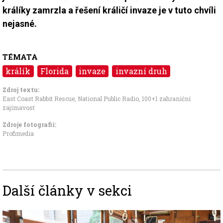
králíky zamrzla a řešení králičí invaze je v tuto chvíli
nejasné.
TÉMATA
králík
Florida
invaze
invazní druh
Zdroj textu:
East Coast Rabbit Rescue
,
National Public Radio
,
100+1 zahraniční
zajímavost
Zdroje fotografii:
Profimedia
Další články v sekci
Image