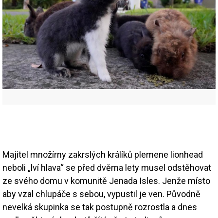
Majitel množírny zakrslých králíků plemene lionhead
neboli „lví hlava“ se před dvěma lety musel odstěhovat
ze svého domu v komunitě Jenada Isles. Jenže místo
aby vzal chlupáče s sebou, vypustil je ven. Původně
nevelká skupinka se tak postupně rozrostla a dnes