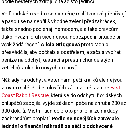
podle některých zdrojů čítá až sto jedinců.
Ve floridském vedru se nicméně malí tvorové přehřívají
a pasou se na nepříliš vhodné zeleni předzahrádek,
takže snadno podléhají nemocem, ale také dravcům.
Jako invazní druh sice nejsou nebezpeční, situace si
však žádá řešení.
Alicia Griggsová
proto radnici
přesvědčila, aby počkala s odstřelem, a začala vybírat
peníze na odchyt, kastraci a přesun chundelatých
vetřelců z ulic do nových domovů.
Náklady na odchyt a veterinární péči králíků ale nejsou
zrovna malé. Podle mluvčích záchranné stanice
East
Coast Rabbit Rescue
, která se do odchytu floridských
chlupáčů zapojila, vyjde základní péče na zhruba 200 až
300 dolarů. Místní radnice proto přislíbila, že náklady
záchranářům proplatí.
Podle nejnovějších zpráv ale
jednání o finanční náhradě za péči o odchycené