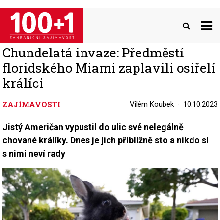
Přejít
k
hlavnímu
obsahu
Chundelatá invaze: Předměstí
floridského Miami zaplavili osiřelí
králíci
ZAJÍMAVOSTI
Vilém Koubek
10.10.2023
Jistý Američan vypustil do ulic své nelegálně
chované králíky. Dnes je jich přibližně sto a nikdo si
s nimi neví rady