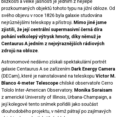
blízkosti a velké jasnosti je jedním z nejlépe
prozkoumaných objektů tohoto typu na jižní obloze. Od
svého objevu v roce 1826 byla galaxie studována
nejrůznějšími teleskopy a přístroji.
Mimo jiné jsme
zjistili, že její centrální supermasivní černá díra
pohání velkolepý výtrysk hmoty, díky němuž je
Centaurus A jedním z nejvýraznějších rádiových
zdrojů na obloze
.
Astronomové nedávno získali spektakulární portrét
galaxie Centaurus A se zařízením
Dark Energy Camera
(DECam), které je nainstalované na teleskopu
Víctor M.
Blanco 4-meter Telescope
chilské observatoře Cerro
Tololo Inter-American Observatory.
Monika Soraisam
z americké University of Illinois, Urbana-Champaign, a
její kolegové tento snímek pořídili jako součást
dlouhodobého projektu, v němž pátrají po zajímavých