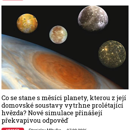
Image
Co se stane s měsíci planety, kterou z její
domovské soustavy vytrhne prolétající
hvězda? Nové simulace přinášejí
překvapivou odpověď