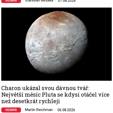
Stanislav Mihulka
07.08.2026
VESMÍR
Image
Charon ukázal svou dávnou tvář:
Největší měsíc Pluta se kdysi otáčel více
než desetkrát rychleji
Martin Reichman
06.08.2026
VESMÍR