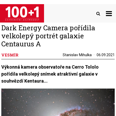
Přejít
k
hlavnímu
obsahu
Dark Energy Camera pořídila
velkolepý portrét galaxie
Centaurus A
VESMÍR
Stanislav Mihulka
06.09.2021
Výkonná kamera observatoře na Cerro Tololo
pořídila velkolepý snímek atraktivní galaxie v
souhvězdí Kentaura...