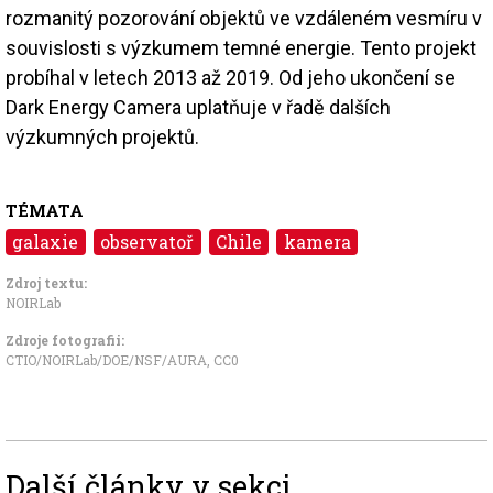
rozmanitý pozorování objektů ve vzdáleném vesmíru v
souvislosti s výzkumem temné energie. Tento projekt
probíhal v letech 2013 až 2019. Od jeho ukončení se
Dark Energy Camera uplatňuje v řadě dalších
výzkumných projektů.
TÉMATA
galaxie
observatoř
Chile
kamera
Zdroj textu:
NOIRLab
Zdroje fotografii:
CTIO/NOIRLab/DOE/NSF/AURA
,
CC0
Další články v sekci