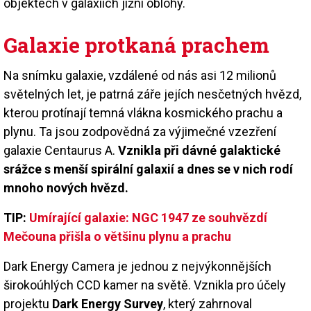
objektech v galaxiích jižní oblohy.
Galaxie protkaná prachem
Na snímku galaxie, vzdálené od nás asi 12 milionů
světelných let, je patrná záře jejích nesčetných hvězd,
kterou protínají temná vlákna kosmického prachu a
plynu. Ta jsou zodpovědná za výjimečné vzezření
galaxie Centaurus A.
Vznikla při dávné galaktické
srážce s menší spirální galaxií a dnes se v nich rodí
mnoho nových hvězd.
TIP:
Umírající galaxie: NGC 1947 ze souhvězdí
Mečouna přišla o většinu plynu a prachu
Dark Energy Camera je jednou z nejvýkonnějších
širokoúhlých CCD kamer na světě. Vznikla pro účely
projektu
Dark Energy Survey
, který zahrnoval