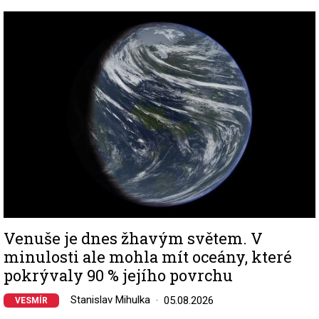
Image
Venuše je dnes žhavým světem. V
minulosti ale mohla mít oceány, které
pokrývaly 90 % jejího povrchu
Stanislav Mihulka
05.08.2026
VESMÍR