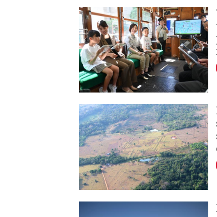
Image
Image
Image