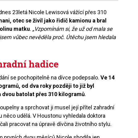
 dnes 23letá Nicole Lewisová vážící přes 310
ani, otec se živil jako řidič kamionu a bral
icolinu matku
.
„Vzpomínám si, že už od mala se
u jsem vůbec nevěděla proč. Útěchu jsem hledala
hradní hadice
dání se pochopitelně na dívce podepsalo.
Ve 14
logramů, od dva roky později to již byl
 dvou batolat přes 310 kilogramů
.
upelny a sprchovat ji musel její přítel zahradní
ou něco udělá. V Houstonu vyhledala doktora
li pracovat na úpravě dívčina životního stylu.
m prvních dvou měsíců Nicole shodila jen