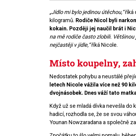
„Jídlo mi bylo jedinou útěchou,“
říká
kilogramů.
Rodiče Nicol byli narkom
kokain. Později jej naučil brát i N
na mě rodiče často zlobili. Většino
nejčastěji v jídle,“
říká Nicole.
Místo koupelny, za
Nedostatek pohybu a neustálé přejí
letech Nicole vážila více než 90 ki
dvojnásobek. Dnes váží tato matka
Když už se mladá dívka nevešla do ko
hadicí, rozhodla se, že se svou váh
Younan Nowzaradana a společně zača
Zpočátku to šlo velmi pomalu, běhe