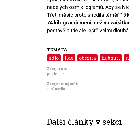
necelých osm kilogramů. Aby se Nico
Třetí měsíc proto shodila téměř 15 k
74 kilogramů méně než na začátku 
postavě bude ale ještě velmi dlouhá
TÉMATA
jídlo
lidé
obezita
hubnutí
n
Zdroj textu:
people.com
Zdroje fotografii:
Profimedia
Další články v sekci