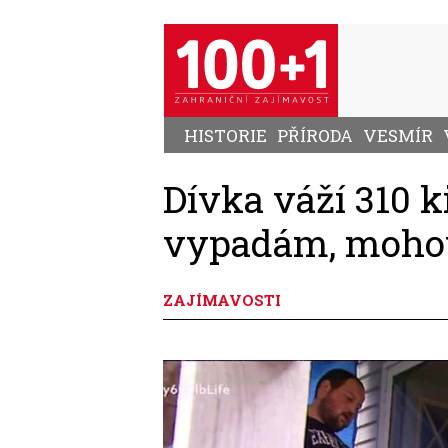
Přejít
k
hlavnímu
obsahu
HISTORIE
PŘÍRODA
VESMÍR
Dívka váží 310 k
vypadám, mohou
ZAJÍMAVOSTI