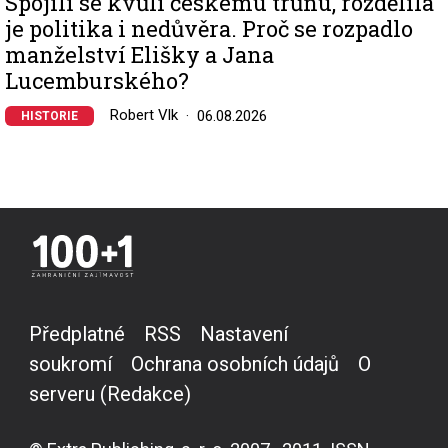
Spojili se kvůli českému trůnu, rozdělila
je politika i nedůvěra. Proč se rozpadlo
manželství Elišky a Jana
Lucemburského?
Robert Vlk
06.08.2026
HISTORIE
Předplatné
RSS
Nastavení
soukromí
Ochrana osobních údajů
O
serveru (Redakce)