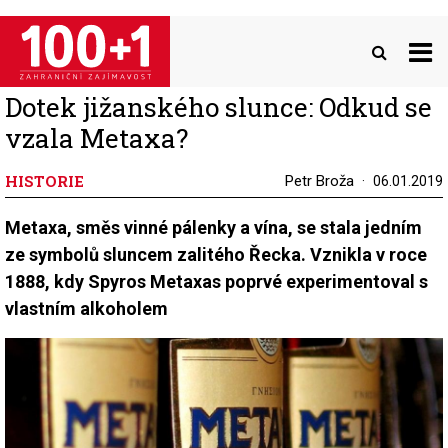
Přejít
k
hlavnímu
obsahu
Dotek jižanského slunce: Odkud se
vzala Metaxa?
HISTORIE
Petr Broža
06.01.2019
Metaxa, směs vinné pálenky a vína, se stala jedním
ze symbolů sluncem zalitého Řecka. Vznikla v roce
1888, kdy Spyros Metaxas poprvé experimentoval s
vlastním alkoholem