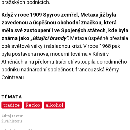
pražských podnicích.
Když v roce 1909 Spyros zemřel, Metaxa již byla
zavedenou a úspěšnou obchodní značkou, která
měla své zastoupení i ve Spojených státech, kde byla
známa jako
„létající brandy“
. Metaxa úspěšně přestála
obě světové války i následnou krizi. V roce 1968 pak
byla postavena nová, moderní továrna v Kifisii v
Athénách a na přelomu tisíciletí vstoupila do rodinného
podniku nadnárodní společnost, francouzská Rémy
Cointreau.
TÉMATA
tradice
Řecko
alkohol
Zdroj textu:
Živá historie