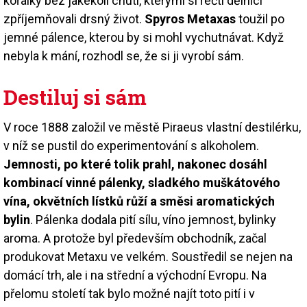
kořalky bez jakékoli chuti, kterými si řečtí dělníci
zpříjemňovali drsný život.
Spyros Metaxas
toužil po
jemné pálence, kterou by si mohl vychutnávat. Když
nebyla k mání, rozhodl se, že si ji vyrobí sám.
Destiluj si sám
V roce 1888 založil ve městě Piraeus vlastní destilérku,
v níž se pustil do experimentování s alkoholem.
Jemnosti, po které tolik prahl, nakonec dosáhl
kombinací vinné pálenky, sladkého muškátového
vína, okvětních lístků růží a směsi aromatických
bylin
. Pálenka dodala pití sílu, víno jemnost, bylinky
aroma. A protože byl především obchodník, začal
produkovat Metaxu ve velkém. Soustředil se nejen na
domácí trh, ale i na střední a východní Evropu. Na
přelomu století tak bylo možné najít toto pití i v